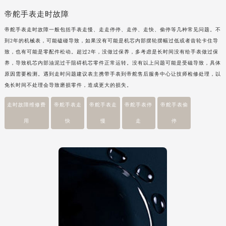
黑龙江省大庆市萨尔图区会战大街帝舵售后服务中心（需提前预约）
帝舵手表走时故障
黑龙江省鹤岗市向阳区红军路帝舵售后服务中心（需提前预约）
帝舵手表走时故障一般包括手表走慢、走走停停、走停、走快、偷停等几种常见问题。不
黑龙江省黑河市爱辉区中央街帝舵售后服务中心（需提前预约）
到2年的机械表，可能磕碰导致，如果没有可能是机芯内部摆轮摆幅过低或者齿轮卡住导
黑龙江省鸡西市鸡冠区红军路帝舵售后服务中心（需提前预约）
致，也有可能是零配件松动。超过2年，没做过保养，多考虑是长时间没有给手表做过保
养，导致机芯内部油泥过干阻碍机芯零件正常运转。没有以上问题可能是受磁导致，具体
黑龙江省佳木斯市向阳区长安路帝舵售后服务中心（需提前预约）
原因需要检测。遇到走时问题建议表主携带手表到帝舵售后服务中心让技师检修处理，以
黑龙江省牡丹江市东安区太平路帝舵售后服务中心（需提前预约）
免长时间不处理会导致磨损零件，造成更大的损失。
黑龙江省七台河市桃山区大同街帝舵售后服务中心（需提前预约）
走时故障维修费
帝舵手表走
帝舵手表走
帝舵手表停
帝舵手表偷
黑龙江省齐齐哈尔市龙沙区龙华路帝舵售后服务中心（需提前预约）
用
快
慢
走
停
黑龙江省双鸭山市尖山区新兴大街帝舵售后服务中心（需提前预约）
黑龙江省绥化市北林区新华街与康庄路交叉口帝舵售后服务中心（需提前预约）
黑龙江省伊春市伊美区通河路帝舵售后服务中心（需提前预约）
吉林省白城市洮北区明仁南街帝舵售后服务中心（需提前预约）
吉林省白山市浑江区浑江大街帝舵售后服务中心（需提前预约）
吉林省吉林市船营区河南街帝舵售后服务中心（需提前预约）
吉林省辽源市龙山区人民大街帝舵售后服务中心（需提前预约）
吉林省梅河口市新华街道梅河大街帝舵售后服务中心（需提前预约）