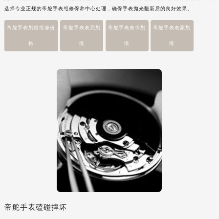
选择专业正规的帝舵手表维修保养中心处理，确保手表抛光翻新后的良好效果。
安徽省滁州市琅琊区南谯北路帝舵售后服务中心（需提前预约）
安徽省阜阳市颍州区颍州北路帝舵售后服务中心（需提前预约）
帝舵手表划痕维修价
帝舵手表表壳划
帝舵手表表带划
帝舵手表表蒙划
安徽省淮北市相山区淮海路帝舵售后服务中心（需提前预约）
格
痕
痕
痕
安徽省淮南市田家庵区国庆中路帝舵售后服务中心（需提前预约）
安徽省黄山市屯溪区黄山西路帝舵售后服务中心（需提前预约）
安徽省六安市金安区解放中路帝舵售后服务中心（需提前预约）
安徽省马鞍山市雨山区湖南西路帝舵售后服务中心（需提前预约）
安徽省宿州市埇桥区人民中路帝舵售后服务中心（需提前预约）
安徽省铜陵市铜官区石城大道帝舵售后服务中心（需提前预约）
安徽省芜湖市镜湖区中山路步行街帝舵售后服务中心（需提前预约）
安徽省宣城市宣州区叠嶂西路帝舵售后服务中心（需提前预约）
福建省龙岩市新罗区九一南路帝舵售后服务中心（需提前预约）
福建省南平市建阳区人民西路帝舵售后服务中心（需提前预约）
福建省宁德市蕉城区天湖东路帝舵售后服务中心（需提前预约）
福建省莆田市城厢区霞林街道荔华东大道帝舵售后服务中心（需提前预约）
帝舵手表磕碰摔坏
福建省三明市三元区东乾二路帝舵售后服务中心（需提前预约）