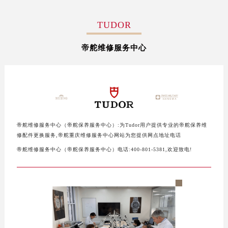
盐城市盐都区世纪大道5号盐城金融城写字楼1号楼16层1604室（需提前预约）
TUDOR
泰州市海陵区永定东路399号置地商务中心东塔写字楼（华润万象城）17层1706室（需提前预约）
宁波市江北区大闸南路500号来福士广场办公楼20层2009室（需提前预约）
帝舵维修服务中心
杭州市上城区钱江路1366号华润大厦写字楼A座5层503-5室（需提前预约）
金华市金东区东市南街777号金华万达广场写字楼4号楼22层2209室（需提前预约）
绍兴市越城区胜利东路379号世茂天际中心写字楼8层805室（需提前预约）
嘉兴市南湖区广益路705号嘉兴世界贸易中心写字楼A座13层1304室（需提前预约）
南昌市红谷滩新区红谷中大道998号绿地双子塔（中央广场）A1座办公楼14层07室（需提前预约）
济南市历下区经十路11111号华润中心写字楼（万象城）15层1508室（需提前预约）
帝舵维修服务中心（帝舵保养服务中心）:为Tudor用户提供专业的帝舵保养维
修配件更换服务,帝舵重庆维修服务中心网站为您提供网点地址电话
广州市天河区天河路230号万菱汇国际中心写字楼A塔7层704室（需提前预约）
帝舵维修服务中心（帝舵保养服务中心）电话:400-801-5381,欢迎致电!
广州市越秀区环市东路371-375号世界贸易中心大厦南塔写字楼15层07室（需提前预约）
深圳市罗湖区深南东路5001号华润大厦写字楼17层1701室（需提前预约）
惠州市惠城区江北文昌一路7号华贸大厦写字楼1座30层05室（需提前预约）
厦门市思明区湖滨东路95号华润大厦写字楼B座11层1104室（需提前预约）
福州市鼓楼区五四路128-1号恒力城写字楼15层03室（需提前预约）
成都市锦江区人民东路6号SAC东原中心写字楼24层2406B室（需提前预约）