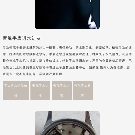
吉林省四平市铁东区紫气大路与南九经街交汇处帝舵售后服务中心（需提前预约）
吉林省松原市宁江区五环大街帝舵售后服务中心（需提前预约）
吉林省通化市东昌区环通乡江南大街帝舵售后服务中心（需提前预约）
吉林省延边市延吉市解放路帝舵售后服务中心（需提前预约）
帝舵手表进水进灰
辽宁省鞍山市铁东区站前街帝舵售后服务中心（需提前预约）
导致帝舵手表进水进灰的原因一般有：表镜松动、防水圈老化、表盖松动、磕碰导致的缝
辽宁省本溪市平山区胜利路帝舵售后服务中心（需提前预约）
隙、拉动表把时导致的进水等。手表进水进灰需要及时处理，时间久了水气侵蚀、灰尘磨
辽宁省朝阳市双塔区新华路帝舵售后服务中心（需提前预约）
损会造成手表机芯损坏，增加维修成本，缩短手表使用寿命，严重的会导致机芯报废。已
辽宁省丹东市振兴区七经街帝舵售后服务中心（需提前预约）
经出现以上问题的表主尽快将手表送至帝舵售后服务中心，如果在 期内可免费维修，进
辽宁省抚顺市新抚区东一路帝舵售后服务中心（需提前预约）
水进灰一定不是小问题，必须要严肃处理。
辽宁省阜新市海州区解放大街帝舵售后服务中心（需提前预约）
手表进水维修价
帝舵手表进
帝舵手表进
帝舵手表起
辽宁省葫芦岛市连山区中央路帝舵售后服务中心（需提前预约）
格
水
灰
雾
辽宁省锦州市古塔区中央大街帝舵售后服务中心（需提前预约）
辽宁省辽阳市白塔区新运大街帝舵售后服务中心（需提前预约）
辽宁省盘锦市兴隆台区石油大街帝舵售后服务中心（需提前预约）
辽宁省铁岭市银州区南马路帝舵售后服务中心（需提前预约）
辽宁省营口市站前区市府路与渤海大街交叉口帝舵售后服务中心（需提前预约）