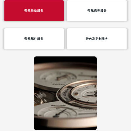
南宁市青秀区金湖路59号地王大厦12楼1224室（需提前预约）
帝舵维修服务
帝舵保养服务
合肥市蜀山区潜山路111号万象城华润大厦B座12楼03室（需提前预约）
泉州市丰泽区宝洲路729号浦西万达中心写字楼A座7楼709室（需提前预约）
青岛市南区山东路6号华润大厦B座22层04室（需提前预约）
烟台市芝罘区胜利路139号万达金融中心A座907室（需提前预约）
帝舵配件服务
特色及定制服务
长春市朝阳区西安大路727号中银大厦A座(旺进大厦)18层09室（需提前预约）
贵阳市南明区都司高架桥路33号亨特国际金融中心14楼14D（需提前预约）
昆明市盘龙区北京路928号同德昆明广场写字楼10层06室（需提前预约）
石家庄市长安区中山东路39号勒泰中心写字楼B座13层07室（需提前预约）
西安市碑林区南关正街88号华侨城长安国际中心E座6楼10室（需提前预约）
海口市龙华区金贸东路5号海口华润大厦B座17层1707室（需提前预约）
唐山市路南区新华东道100号万达广场写字楼A座10层1002室（需提前预约）
台州市椒江区东海大道1800号腾达中心东1幢20楼2002室（需提前预约）
内蒙古自治区呼和浩特市玉泉区大学西街70号华润万象城写字楼（鄂尔多斯大厦）23层2326室（需提前预约）
甘肃省兰州市七里河区西津西路16号兰州中心写字楼21层2102室（需提前预约）
重庆市解放碑渝中区民权路28号英利国际金融中心写字楼20层01室（需提前预约）