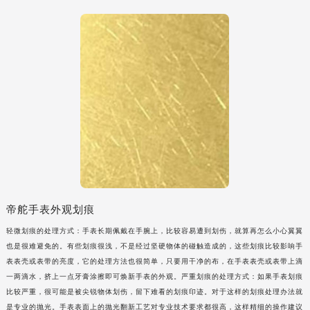
山西省大同市平城区迎宾街帝舵售后服务中心（需提前预约）
山西省晋城市城区黄华街帝舵售后服务中心（需提前预约）
山西省晋中市榆次区顺城街帝舵售后服务中心（需提前预约）
山西省临汾市尧都区解放路帝舵售后服务中心（需提前预约）
山西省吕梁市离石区永宁中路与建设街交叉口帝舵售后服务中心（需提前预约）
山西省朔州市朔城区怡西路与鄯阳西街交汇处帝舵售后服务中心（需提前预约）
山西省忻州市忻府区和平东街与七一南路交叉口帝舵售后服务中心（需提前预约）
山西省阳泉市郊区平阳东街与新城大道交叉口帝舵售后服务中心（需提前预约）
山西省运城市盐湖区河东街帝舵售后服务中心（需提前预约）
山西省长治市潞州区英雄中路帝舵售后服务中心（需提前预约）
山西省太原市迎泽区迎泽街道解放路15号亨得利名表维修授权店3楼帝舵售后服务中心（需提前预约）
帝舵手表外观划痕
天津市和平区赤峰道136号天津国际金融中心26层2603室帝舵售后服务中心（需提前预约）
轻微划痕的处理方式：手表长期佩戴在手腕上，比较容易遭到划伤，就算再怎么小心翼翼
安徽省安庆市迎江区人民路帝舵售后服务中心（需提前预约）
也是很难避免的。有些划痕很浅，不是经过坚硬物体的碰触造成的，这些划痕比较影响手
表表壳或表带的亮度，它的处理方法也很简单，只要用干净的布，在手表表壳或表带上滴
安徽省蚌埠市蚌山区淮河路帝舵售后服务中心（需提前预约）
一两滴水，挤上一点牙膏涂擦即可焕新手表的外观。严重划痕的处理方式：如果手表划痕
安徽省亳州市谯城区魏武大道帝舵售后服务中心（需提前预约）
比较严重，很可能是被尖锐物体划伤，留下难看的划痕印迹。对于这样的划痕处理办法就
安徽省池州市贵池区长江路帝舵售后服务中心（需提前预约）
是专业的抛光。手表表面上的抛光翻新工艺对专业技术要求都很高，这样精细的操作建议