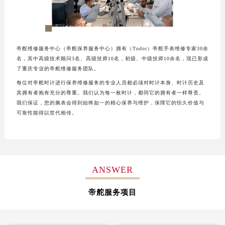
重庆市江北区观音桥步行街2号融恒时代广场写字楼9层902室（需提前预约）
长沙市芙蓉区定王台街道建湘路393号世茂环球金融中心写字楼（芙蓉广场）10层13室（需提前预约）
郑州市二七区铭功路10号华润大厦写字楼29层2905室（需提前预约）
帝舵维修服务中心（帝舵保养服务中心）拥有（Tudor）帝舵手表维修专家30余
太原市迎泽区解放路15号亨得利名表服务中心（品牌授权店）3层整层（需提前预约）
名，其中高级技术顾问3名、高级技师10名，初级、中级技师10余名，现已形成
沈阳市沈河区中街路137号亨得利名表服务中心（品牌授权店）1层整层（需提前预约）
了重庆专业的帝舵维修服务团队。
沈阳市沈河区中街路83号亨得利名表服务中心（品牌授权店）1层整层（需提前预约）
每位对帝舵时计进行保养维修服务的专业人员都必须对时计本身、时计历史及
其拥有者抱有充分的尊重。我们认为每一枚时计，都同它的拥有者一样尊贵。
乌鲁木齐市天山区红山路26号时代广场（CCMALL）C座17层17-B（需提前预约）
我们保证，您的腕表会得到始终如一的精心保养与维护，保障它的恒久价值与
温州市鹿城区锦绣路1067号置信广场10层1015室（需提前预约）
可靠性能得以世代相传。
哈尔滨市道里区友谊西路600号富力中心T2座写字楼29层03室（需提前预约）
大连市中山区人民路15号国际金融大厦7层G室（需提前预约）
佛山市禅城区季华五路57号万科金融中心C座12层1205室（需提前预约）
东莞市东城街道鸿福东路1号民盈国贸中心T1写字楼9层907室（需提前预约）
ANSWER
无锡市梁溪区人民中路139号恒隆广场写字楼1座11层1104室（需提前预约）
帝舵服务项目
南通市崇川区工农路57号圆融广场写字楼16层1603室（需提前预约）
苏州市苏州工业园区星港街199号苏州中心办公楼C座22层08室（需提前预约）
武汉市江汉区解放大道686号世界贸易大厦38层09室（需提前预约）