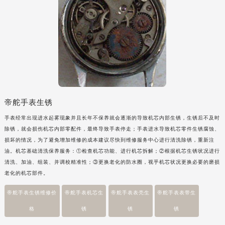
辽宁省沈阳市沈河区中街路137号亨得利名表维修授权店1楼帝舵售后服务中心（需提前预约）
辽宁省沈阳市沈河区中街路83号亨得利名表维修授权店1楼帝舵售后服务中心（需提前预约）
北京市朝阳区建国门外大街甲6号华熙国际中心D座11层1102室帝舵售后服务中心（需提前预约）
北京市东城区东长安街1号王府井东方广场W3座6层602室帝舵售后服务中心（需提前预约）
河北省保定市竞秀区朝阳北大街北国先天下帝舵售后服务中心（需提前预约）
内蒙古自治区阿拉善盟市左旗土尔扈特大街帝舵售后服务中心（需提前预约）
内蒙古自治区巴彦淖尔市临河区新华街帝舵售后服务中心（需提前预约）
帝舵手表生锈
内蒙古自治区包头市青山区幸福路甲3号王府井百货名表维修帝舵售后服务中心（需提前预约）
手表经常出现进水起雾现象并且长年不保养就会逐渐的导致机芯内部生锈，生锈后不及时
内蒙古自治区赤峰市红山区哈达街帝舵售后服务中心（需提前预约）
除锈，就会损伤机芯内部零配件，最终导致手表停走；手表进水导致机芯零件生锈腐蚀、
内蒙古自治区鄂尔多斯市东胜区伊金霍洛街帝舵售后服务中心（需提前预约）
损坏的情况，为了避免增加维修的成本建议尽快到维修服务中心进行清洗除锈，重新注
内蒙古自治区呼伦贝尔市海拉尔区中央街帝舵售后服务中心（需提前预约）
油。机芯基础清洗保养服务：①检查机芯功能、进行机芯拆解；②根据机芯生锈状况进行
清洗、加油、组装、并调校精准性；③更换老化的防水圈，视乎机芯状况更换必要的磨损
内蒙古自治区通辽市科尔沁区明仁大街帝舵售后服务中心（需提前预约）
老化的机芯部件。
内蒙古自治区乌海市海勃湾区人民南路帝舵售后服务中心（需提前预约）
内蒙古自治区乌兰察布市集宁区恩和大街帝舵售后服务中心（需提前预约）
帝舵手表生锈维修价
帝舵手表机芯生
帝舵手表表壳生
帝舵手表表带生
内蒙古自治区锡林郭勒盟市锡林浩特市光明街与额尔敦路交叉口帝舵售后服务中心（需提前预约）
格
锈
锈
锈
内蒙古自治区兴安盟市乌兰浩特市兴安大街帝舵售后服务中心（需提前预约）