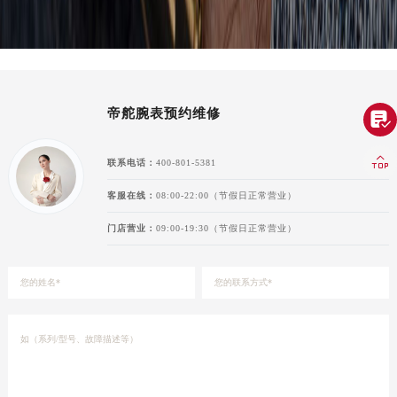
广东省汕头市龙湖区长平路帝舵售后服务中心（需提前预约）
广东省汕尾市城区香洲街道园林社区翠园街帝舵售后服务中心（需提前预约）
广东省韶关市武江区芙蓉新区与老城中心交汇处帝舵售后服务中心（需提前预约）
广东省深圳市罗湖区深南东路5001号华润大厦17层1701室帝舵售后服务中心（需提前预约）
帝舵腕表预约维修

广东省阳江市江城区东风一路帝舵售后服务中心（需提前预约）
广东省云浮市云城区金山路帝舵售后服务中心（需提前预约）

联系电话：
400-801-5381
广东省湛江市赤坎区观海北路帝舵售后服务中心（需提前预约）
广东省肇庆市端州区信安大道与砚都大道交汇处帝舵售后服务中心（需提前预约）
客服在线：
08:00-22:00（节假日正常营业）
广西壮族自治区百色市右江区中山二路帝舵售后服务中心（需提前预约）
门店营业：
09:00-19:30（节假日正常营业）
广西壮族自治区北海市海城区北京路帝舵售后服务中心（需提前预约）
广西壮族自治区崇左市江州区石景林街道友谊大道与丽川路交汇处帝舵售后服务中心（需提前预约）
广西壮族自治区防城港市港口区金花茶大道帝舵售后服务中心（需提前预约）
广西壮族自治区贵港市港北区港城街道布山大道与仙衣路交叉口帝舵售后服务中心（需提前预约）
广西壮族自治区桂林市秀峰区红岭路帝舵售后服务中心（需提前预约）
广西壮族自治区河池市金城江区金城江街道朝阳路帝舵售后服务中心（需提前预约）
广西壮族自治区贺州市八步区城东街道灵峰南路帝舵售后服务中心（需提前预约）