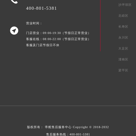
沙坪坝区
香港特别行政区铜锣湾区湾仔区轩尼诗道帝舵售后服务中心（需提前预约）
400-801-5381
河南省安阳市文峰区解放大道帝舵售后服务中心（需提前预约）
北碚区
河南省鹤壁市淇滨区九州路帝舵售后服务中心（需提前预约）
营业时间：
长寿区

河南省济源市沁园街道济水大道帝舵售后服务中心（需提前预约）
门店营业：09:00-19:30（节假日正常营业）
永川区
客服在线：08:00-22:00（节假日正常营业）
河南省焦作市解放区解放路帝舵售后服务中心（需提前预约）
客服及门店节假日不休
河南省开封市鼓楼区中山路帝舵售后服务中心（需提前预约）
大足区
河南省洛阳市西工区中州中路与解放路交叉口帝舵售后服务中心（需提前预约）
潼南区
河南省漯河市源汇区交通路帝舵售后服务中心（需提前预约）
梁平区
河南省南阳市宛城区范蠡东路与南都路交叉口帝舵售后服务中心（需提前预约）
河南省平顶山市卫东区建设路帝舵售后服务中心（需提前预约）
河南省濮阳市大华龙区开州路绿城路交叉口帝舵售后服务中心（需提前预约）
河南省三门峡市湖滨区和平路帝舵售后服务中心（需提前预约）
河南省商丘市梁园区神火大道帝舵售后服务中心（需提前预约）
河南省新乡市红旗区人民路帝舵售后服务中心（需提前预约）
河南省信阳市浉河区东方红大道帝舵售后服务中心（需提前预约）
版权所有：
帝舵售后服务中心
Copyright © 2018-2032
河南省许昌市魏都区建安大道与八龙路交叉口帝舵售后服务中心（需提前预约）
售后服务热线：
400-801-5381