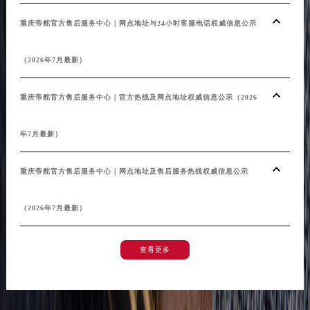
澳门特别行政区花王堂区大三巴商圈帝舵售后服务中心（需提前预约）
重庆帝舵官方售后服务中心｜网点地址与24小时客服电话权威信息公示
澳门特别行政区嘉模堂区官也街帝舵售后服务中心（需提前预约）
澳门省路氹城市金光大道帝舵售后服务中心（需提前预约）
（2026年7月最新）
澳门特别行政区望德堂区塔石广场帝舵售后服务中心（需提前预约）
福建省福州市鼓楼区五四路128-1号恒力城写字楼15层03室帝舵售后服务中心（需提前预约）
重庆帝舵官方售后服务中心｜官方热线及网点地址权威信息公示（2026
福建省厦门市思明区湖滨东路95号万象城华润大厦B座11层1104室帝舵售后服务中心（需提前预约）
广东省潮州市潮安区新风路与潮汕路交汇处帝舵售后服务中心（需提前预约）
年7月最新）
广东省广州市天河区天河路230号万菱汇国际中心A塔7层704室帝舵售后服务中心（需提前预约）
广东省广州市越秀区环市东路371-375号世界贸易中心大厦南塔15层1507室帝舵售后服务中心（需提前预约）
重庆帝舵官方售后服务中心｜网点地址及售后服务热线权威信息公示
广东省河源市源城区越王大道帝舵售后服务中心（需提前预约）
广东省惠州市惠城区江北文昌一路7号华贸大厦1座30层3005室帝舵售后服务中心（需提前预约）
（2026年7月最新）
广东省江门市蓬江区广场西路帝舵售后服务中心（需提前预约）
广东省揭阳市榕城进贤门步行街帝舵售后服务中心（需提前预约）
查看更多
广东省茂名市电白区水东街道迎宾大道帝舵售后服务中心（需提前预约）
广东省梅州市梅江区金燕大道帝舵售后服务中心（需提前预约）
广东省清远市清城区湖西路帝舵售后服务中心（需提前预约）