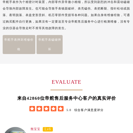
帝舵手表作为个精密计时装置，内部零件异常微小精细，所以受到剧烈的冲击和震动磕碰
福建省漳州市龙文区步港路帝舵售后服务中心（需提前预约）
会导致内部故障发生。也可能会导致手表镜面破碎、表壳磕伤、表把断裂、指针松动或脱
江苏省常州市新北区龙锦路1590号现代传媒中心5号楼10层1008室帝舵售后服务中心（需提前预约）
落、夜明脱落、表盘变形歪斜、机芯零部件受损等各种问题。如果自身有维修经验，可通
过购买配件自行更换，如果没有一定要送至专业帝舵售后服务中心进行检测维修，没有专
江苏省淮安市清江浦区淮海北路帝舵售后服务中心（需提前预约）
业的仪器会导致走时不准等其他故障的发生。
江苏省连云港市海州区通灌北路帝舵售后服务中心（需提前预约）
江苏省南京市秦淮区中山南路1号南京中心22层22-C1-C3室帝舵售后服务中心（需提前预约）
帝舵手表摔坏维修价
帝舵手表磕碰摔
江苏省宿迁市宿城区西湖路帝舵售后服务中心（需提前预约）
格
坏
江苏省泰州市海陵区永定东路399号置地商务中心东塔（华润万象城）17层1706室帝舵售后服务中心（需提前预约）
江苏省徐州市鼓楼区淮海东路29号苏宁广场IFC国际金融中心35层3508室帝舵售后服务中心（需提前预约）
江苏省盐城市盐都区世纪大道5号盐城金融城写字楼1号楼16层1604室帝舵售后服务中心（需提前预约）
江苏省扬州市邗江区国展路29号星耀天地写字楼1号楼18层1803室帝舵售后服务中心（需提前预约）
EVALUATE
江苏省镇江市京口区中山东路帝舵售后服务中心（需提前预约）
江西省抚州市临川区赣东大道帝舵售后服务中心（需提前预约）
42860
来自
位帝舵售后服务中心客户的真实评价
江西省赣州市章贡区文清路帝舵售后服务中心（需提前预约）





5.0
综合客户满意度评分
江西省吉安市吉州区井冈山大道帝舵售后服务中心（需提前预约）
江西省景德镇市珠山区珠山中路帝舵售后服务中心（需提前预约）
Lv6
熊宝宝
江西省九江市浔阳区浔阳路帝舵售后服务中心（需提前预约）