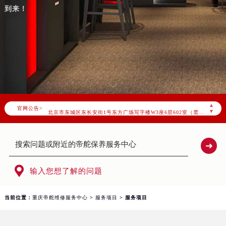
到来！
2026年7月帝舵中国区售后服务网络优化升级公告
2026年7月帝舵全国官方售后客户服务热线：400-801-5381
帝舵官方全国统一服务热线400-801-5381，服务覆盖中国大陆、香港、澳门、台湾全部区域（非大陆需加拨“+86”）
2026年7月帝舵售后服务中心最新网点地址：
▲
官网公告>
北京市东城区东长安街1号东方广场写字楼W3座6层602室（需提前预约）
▼
北京市朝阳区建国门外大街甲6号华熙国际中心写字楼D座11层1102室（需提前预约）
天津市和平区赤峰道136号天津国际金融中心写字楼26层2603室（需提前预约）
上海市徐汇区虹桥路3号港汇中心写字楼2座37层3705室（需提前预约）
上海市黄浦区南京东路299号宏伊国际广场写字楼8层806室（需提前预约）

输入您想了解的问题
南京市秦淮区中山南路1号（新街口）南京中心写字楼22层C1-1室（需提前预约）
常州市新北区龙锦路1590号现代传媒中心写字楼5号楼10层1008室（需提前预约）
当前位置：
重庆帝舵维修服务中心
>
服务项目
> 服务项目
徐州市鼓楼区淮海东路29号苏宁广场IFC国际金融中心写字楼35层3508室（需提前预约）
扬州市邗江区国展路29号星耀天地写字楼1号楼18层1803室（需提前预约）