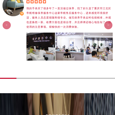





江西省南昌市红谷滩新区红谷中大道998号绿地双子塔（中央广场）A1座办公楼14层1407室帝舵售后服务中心（需提前预约）
我的手表买了很多年了一直没做过保养，找了好久选了重庆市江北区
江西省萍乡市安源区萍安北大道与康庄路交叉口帝舵售后服务中心（需提前预约）
帝舵维修保养服务中心这家帝舵售后服务中心，进来感觉环境很舒
适，服务人员态度很随和很专业。做完保养手表走时也很精准，外观
江西省上饶市信州区滨江西路帝舵售后服务中心（需提前预约）
也是焕然一新。收费方面也是很合理，并且师傅还细心地告知了一些
<
>
江西省新余市渝水区北湖西路帝舵售后服务中心（需提前预约）
使用的注意事项。很愉快的一次消费体验。
江西省宜春市袁州区中山中路帝舵售后服务中心（需提前预约）
江西省鹰潭市月湖区胜利东路帝舵售后服务中心（需提前预约）
山东省德州市德城区东风中路帝舵售后服务中心（需提前预约）
山东省东营市东营区济南路帝舵售后服务中心（需提前预约）
山东省济南市历下区经十路11111号华润中心写字楼（万象城）15层1508室帝舵售后服务中心（需提前预约）
山东省济宁市任城区太白楼路帝舵售后服务中心（需提前预约）
山东省莱芜市文化南路8号银座商城名表维修一楼名表维修帝舵售后服务中心（需提前预约）
山东省临沂市兰山区解放路帝舵售后服务中心（需提前预约）
山东省日照市东港区烟台路帝舵售后服务中心（需提前预约）
山东省泰安市泰山区财源街道泰山大街帝舵售后服务中心（需提前预约）
山东省威海市环翠区新威海路89号振华商厦一楼名表维修帝舵售后服务中心（需提前预约）
山东省潍坊市奎文区东风东街帝舵售后服务中心（需提前预约）