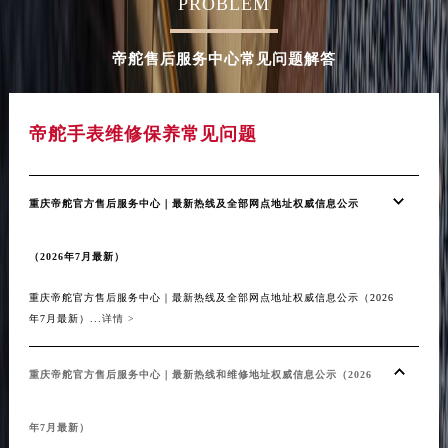
PROBLEM
山东省枣庄市滕州市北辛路与善国路交叉口帝舵售后服务中心（需提前预约）
山东省淄博市张店区金晶大道帝舵售后服务中心（需提前预约）
帝舵售后服务中心常见问题解答
上海市黄浦区南京东路299号宏伊国际广场写字楼8层806室帝舵售后服务中心（需提前预约）
上海市徐汇区虹桥路3号港汇中心2座37层3705室帝舵售后服务中心（需提前预约）
帝舵手表维修保养常见问题
浙江省杭州市上城区钱江路1366号华润大厦A座5层503-5室帝舵售后服务中心（需提前预约）
浙江省湖州市吴兴区劳动路帝舵售后服务中心（需提前预约）
浙江省嘉兴市南湖区广益路705号嘉兴世界贸易中心A座13层1304室帝舵售后服务中心（需提前预约）
重庆帝舵官方售后服务中心｜最新热线及全部网点地址权威信息公示
浙江省金华市金东区东市南街777号金华万达广场4号楼22楼2209室帝舵售后服务中心（需提前预约）
浙江省丽水市莲都区解放街帝舵售后服务中心（需提前预约）
（2026年7月最新）
浙江省宁波市江北区大闸南路500号来福士广场办公楼20层2009室帝舵售后服务中心（需提前预约）
重庆帝舵官方售后服务中心｜最新热线及全部网点地址权威信息公示（2026
浙江省衢州市柯城区上街帝舵售后服务中心（需提前预约）
年7月最新）...
详情 >
浙江省绍兴市越城区胜利东路379号世茂天际中心写字楼8层805室帝舵售后服务中心（需提前预约）
浙江省舟山市定海区解放东路帝舵售后服务中心（需提前预约）
重庆帝舵官方售后服务中心｜最新热线和维修地址权威信息公示（2026
澳门特别行政区大堂区议事亭前地（新马路）帝舵售后服务中心（需提前预约）
澳门特别行政区风顺堂区南湾大马路帝舵售后服务中心（需提前预约）
年7月最新）
澳门特别行政区花地玛堂区关闸广场帝舵售后服务中心（需提前预约）