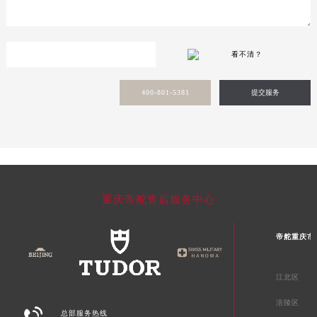
广西壮族自治区来宾市兴宾区桂中大道帝舵售后服务中心（需提前预约）
广西壮族自治区柳州市城中区中山中路帝舵售后服务中心（需提前预约）
广西壮族自治区钦州市钦南区金海湾东大街帝舵售后服务中心（需提前预约）
看不清？
广西壮族自治区梧州市万秀区龙湖镇高旺路帝舵售后服务中心（需提前预约）
广西壮族自治区玉林市玉州区金玉路帝舵售后服务中心（需提前预约）
400-801-5381
提交服务
海南省儋州市儋州市那大镇兰洋北路帝舵售后服务中心（需提前预约）
海南省东方市八所镇解放西路帝舵售后服务中心（需提前预约）
海南省琼海市嘉积镇东风路帝舵售后服务中心（需提前预约）
海南省三沙市西沙区西沙群岛永兴岛北京路帝舵售后服务中心（需提前预约）
海南省三亚市吉阳区迎宾路帝舵售后服务中心（需提前预约）
重庆帝舵售后服务中心
海南省万宁市万城镇解放路帝舵售后服务中心（需提前预约）
海南省文昌市文城镇教育东路帝舵售后服务中心（需提前预约）
帝舵重庆市
海南省五指山市通什镇三月三大道帝舵售后服务中心（需提前预约）
香港特别行政区尖沙咀区油尖旺区广东道帝舵售后服务中心（需提前预约）
江北区
香港特别行政区金钟区中西区金钟道帝舵售后服务中心（需提前预约）
涪陵区

香港特别行政区九龙区油尖旺区弥敦道帝舵售后服务中心（需提前预约）
总部服务热线