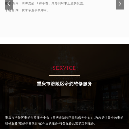
销售 期内：请将您的 卡和手表，最好同时带上您的发票。
辽宁省沈阳市沈河区中街路137号亨得利名表维修授权店1楼帝舵售后服务中心（需提前预约）
非销售 期：携带帝舵手表即可。
辽宁省沈阳市沈河区中街路83号亨得利名表维修授权店1楼帝舵售后服务中心（需提前预约）
北京市朝阳区建国门外大街甲6号华熙国际中心D座11层1102室帝舵售后服务中心（需提前预约）
北京市东城区东长安街1号王府井东方广场W3座6层602室帝舵售后服务中心（需提前预约）
河北省保定市竞秀区朝阳北大街北国先天下帝舵售后服务中心（需提前预约）
内蒙古自治区阿拉善盟市左旗土尔扈特大街帝舵售后服务中心（需提前预约）
内蒙古自治区巴彦淖尔市临河区新华街帝舵售后服务中心（需提前预约）
内蒙古自治区包头市青山区幸福路甲3号王府井百货名表维修帝舵售后服务中心（需提前预约）
SERVICE
内蒙古自治区赤峰市红山区哈达街帝舵售后服务中心（需提前预约）
内蒙古自治区鄂尔多斯市东胜区伊金霍洛街帝舵售后服务中心（需提前预约）
重庆市涪陵区帝舵维修服务
内蒙古自治区呼伦贝尔市海拉尔区中央街帝舵售后服务中心（需提前预约）
内蒙古自治区通辽市科尔沁区明仁大街帝舵售后服务中心（需提前预约）
内蒙古自治区乌海市海勃湾区人民南路帝舵售后服务中心（需提前预约）
内蒙古自治区乌兰察布市集宁区恩和大街帝舵售后服务中心（需提前预约）
重庆市涪陵区帝舵售后服务中心（重庆市涪陵区帝舵保养中心）,为您提供最全的帝舵
内蒙古自治区锡林郭勒盟市锡林浩特市光明街与额尔敦路交叉口帝舵售后服务中心（需提前预约）
维修服务/维修保养项目/配件更换服务/特色服务及需求定制服务。
内蒙古自治区兴安盟市乌兰浩特市兴安大街帝舵售后服务中心（需提前预约）