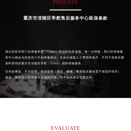
PROCESS


重庆沙坪坝区帝舵维修
重庆九龙坡区帝舵维修
河南省郑州市二七区民主路10号华润大厦29层2905室帝舵售后服务中心（需提前预约）
河南省周口市川汇区七一路帝舵售后服务中心（需提前预约）
重庆市涪陵区帝舵售后服务中心延保条款
河南省驻马店市驿城区乐山大道与置地大道交叉口帝舵售后服务中心（需提前预约）
湖北省鄂州市鄂城区文星大道帝舵售后服务中心（需提前预约）
湖北省黄冈市黄州区赤壁大道帝舵售后服务中心（需提前预约）
湖北省黄石市黄石港区武汉路帝舵售后服务中心（需提前预约）
我们的技术部门在维修帝舵（Tudor）作品时非常谨慎。每一次维修，我们的维修服
湖北省荆门市东宝中天街步行街帝舵售后服务中心（需提前预约）
务中心都会为您提供三年的维修保证。此保证涵盖人工费用和备件，不同于您购买腕
表时获得的重庆市涪陵区帝舵（Tudor）国际维修服务。
湖北省荆州市荆州区荆中路帝舵售后服务中心（需提前预约）
任何由事故、不当处理、错误使用（撞击、碰撞、将非防水腕表置于潮湿环境等）、
湖北省十堰市茅箭区人民北路帝舵售后服务中心（需提前预约）
修改、操作进行的维修而造成的问题，均不在此保证范围之内。
湖北省随州市曾都区青年路帝舵售后服务中心（需提前预约）
湖北省咸宁市咸安区长安大道帝舵售后服务中心（需提前预约）
湖北省襄阳市樊城区长虹路与人民路交叉口帝舵售后服务中心（需提前预约）
湖北省孝感市孝南区复兴大道帝舵售后服务中心（需提前预约）
湖北省宜昌市西陵区夷陵大道与港窑路帝舵售后服务中心（需提前预约）
湖南省常德市武陵区人民路帝舵售后服务中心（需提前预约）
EVALUATE
湖南省郴州市北湖区国庆北路帝舵售后服务中心（需提前预约）