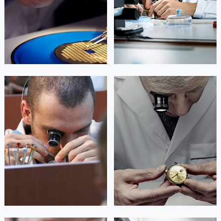
广西壮族自治区来宾市兴宾区桂中大道帝舵售后服务中心（需提前预约）
广西壮族自治区柳州市城中区中山中路帝舵售后服务中心（需提前预约）


重庆市江北区帝舵维修
重庆市万州区帝舵维修
广西壮族自治区钦州市钦南区金海湾东大街帝舵售后服务中心（需提前预约）
广西壮族自治区梧州市万秀区龙湖镇高旺路帝舵售后服务中心（需提前预约）
广西壮族自治区玉林市玉州区金玉路帝舵售后服务中心（需提前预约）
海南省儋州市儋州市那大镇兰洋北路帝舵售后服务中心（需提前预约）
杰登·奥斯卡里昂
查尔斯·彼得艾伯特
海南省东方市八所镇解放西路帝舵售后服务中心（需提前预约）
资深帝舵技师
资深帝舵技师
海南省琼海市嘉积镇东风路帝舵售后服务中心（需提前预约）
是重庆黔江区帝舵售后服务中心
是重庆涪陵区帝舵售后服务中心
(帝舵维修保养中心)
(帝舵维修保养中心)
海南省三沙市西沙区西沙群岛永兴岛北京路帝舵售后服务中心（需提前预约）
的高级技师之一
的高级技师之一
Chongqing Tudor Maintain center
Chongqing Tudor Maintain center
海南省三亚市吉阳区迎宾路帝舵售后服务中心（需提前预约）
海南省万宁市万城镇解放路帝舵售后服务中心（需提前预约）
海南省文昌市文城镇教育东路帝舵售后服务中心（需提前预约）


重庆黔江区帝舵维修
重庆涪陵区帝舵维修
海南省五指山市通什镇三月三大道帝舵售后服务中心（需提前预约）
香港特别行政区尖沙咀区油尖旺区广东道帝舵售后服务中心（需提前预约）
香港特别行政区金钟区中西区金钟道帝舵售后服务中心（需提前预约）
香港特别行政区九龙区油尖旺区弥敦道帝舵售后服务中心（需提前预约）