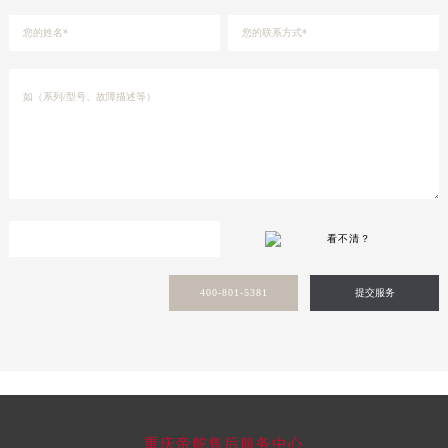
新疆维吾尔自治区库车市库车市文化东路帝舵售后服务中心（需提前预约）
新疆维吾尔自治区库尔勒市库尔勒市人民东路帝舵售后服务中心（需提前预约）
新疆维吾尔自治区奎屯市团结西街帝舵售后服务中心（需提前预约）
新疆维吾尔自治区昆玉市昆泉街帝舵售后服务中心（需提前预约）
新疆维吾尔自治区沙湾市三道河子镇世纪大道南路帝舵售后服务中心（需提前预约）
新疆维吾尔自治区石河子市北二路帝舵售后服务中心（需提前预约）
新疆维吾尔自治区双河市光明路帝舵售后服务中心（需提前预约）
新疆维吾尔自治区塔城市塔城地区闻琴路帝舵售后服务中心（需提前预约）
看不清？
新疆维吾尔自治区铁门关市兴疆路帝舵售后服务中心（需提前预约）
新疆维吾尔自治区图木舒克市图木舒克市中兴街帝舵售后服务中心（需提前预约）
400-801-5381
提交服务
新疆维吾尔自治区吐鲁番市高昌区文化中路文化中路帝舵售后服务中心（需提前预约）
新疆维吾尔自治区乌苏市乌鲁木齐北路帝舵售后服务中心（需提前预约）
新疆维吾尔自治区五家渠市长征西街帝舵售后服务中心（需提前预约）
新疆维吾尔自治区新星市东风路帝舵售后服务中心（需提前预约）
新疆维吾尔自治区伊宁市解放西路帝舵售后服务中心（需提前预约）
重庆帝舵售后服务中心
贵州省安顺市西秀区中华南路帝舵售后服务中心（需提前预约）