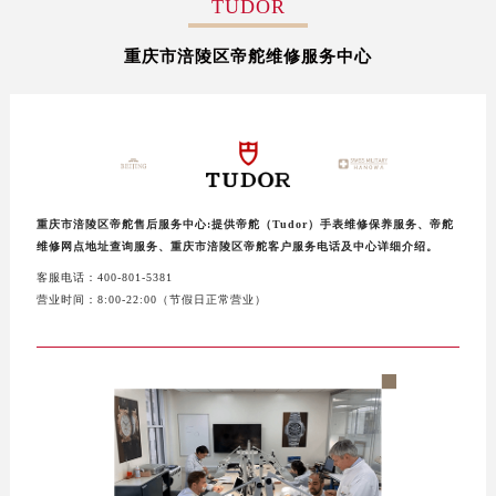
TUDOR
盐城市盐都区世纪大道5号盐城金融城写字楼1号楼16层1604室（需提前预约）
重庆市涪陵区帝舵维修服务中心
泰州市海陵区永定东路399号置地商务中心东塔写字楼（华润万象城）17层1706室（需提前预约）
宁波市江北区大闸南路500号来福士广场办公楼20层2009室（需提前预约）
杭州市上城区钱江路1366号华润大厦写字楼A座5层503-5室（需提前预约）
金华市金东区东市南街777号金华万达广场写字楼4号楼22层2209室（需提前预约）
绍兴市越城区胜利东路379号世茂天际中心写字楼8层805室（需提前预约）
嘉兴市南湖区广益路705号嘉兴世界贸易中心写字楼A座13层1304室（需提前预约）
重庆市涪陵区帝舵售后服务中心:提供帝舵（Tudor）手表维修保养服务、帝舵
南昌市红谷滩新区红谷中大道998号绿地双子塔（中央广场）A1座办公楼14层07室（需提前预约）
维修网点地址查询服务、重庆市涪陵区帝舵客户服务电话及中心详细介绍。
济南市历下区经十路11111号华润中心写字楼（万象城）15层1508室（需提前预约）
客服电话：400-801-5381
营业时间：8:00-22:00（节假日正常营业）
广州市天河区天河路230号万菱汇国际中心写字楼A塔7层704室（需提前预约）
广州市越秀区环市东路371-375号世界贸易中心大厦南塔写字楼15层07室（需提前预约）
深圳市罗湖区深南东路5001号华润大厦写字楼17层1701室（需提前预约）
惠州市惠城区江北文昌一路7号华贸大厦写字楼1座30层05室（需提前预约）
厦门市思明区湖滨东路95号华润大厦写字楼B座11层1104室（需提前预约）
福州市鼓楼区五四路128-1号恒力城写字楼15层03室（需提前预约）
成都市锦江区人民东路6号SAC东原中心写字楼24层2406B室（需提前预约）