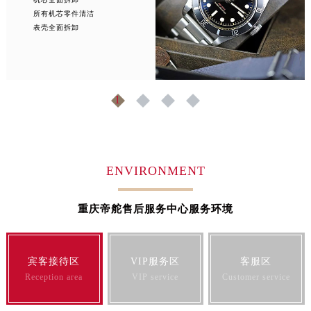
所有机芯零件清洁
山东省枣庄市滕州市北辛路与善国路交叉口帝舵售后服务中心（需提前预约）
表壳全面拆卸
山东省淄博市张店区金晶大道帝舵售后服务中心（需提前预约）
上海市黄浦区南京东路299号宏伊国际广场写字楼8层806室帝舵售后服务中心（需提前预约）
上海市徐汇区虹桥路3号港汇中心2座37层3705室帝舵售后服务中心（需提前预约）
浙江省杭州市上城区钱江路1366号华润大厦A座5层503-5室帝舵售后服务中心（需提前预约）
1
2
3
4
浙江省湖州市吴兴区劳动路帝舵售后服务中心（需提前预约）
浙江省嘉兴市南湖区广益路705号嘉兴世界贸易中心A座13层1304室帝舵售后服务中心（需提前预约）
浙江省金华市金东区东市南街777号金华万达广场4号楼22楼2209室帝舵售后服务中心（需提前预约）
ENVIRONMENT
浙江省丽水市莲都区解放街帝舵售后服务中心（需提前预约）
浙江省宁波市江北区大闸南路500号来福士广场办公楼20层2009室帝舵售后服务中心（需提前预约）
重庆帝舵售后服务中心服务环境
浙江省衢州市柯城区上街帝舵售后服务中心（需提前预约）
浙江省绍兴市越城区胜利东路379号世茂天际中心写字楼8层805室帝舵售后服务中心（需提前预约）
浙江省舟山市定海区解放东路帝舵售后服务中心（需提前预约）
宾客接待区
VIP服务区
客服区
澳门特别行政区大堂区议事亭前地（新马路）帝舵售后服务中心（需提前预约）
Reception area
VIP service
Customer service
澳门特别行政区风顺堂区南湾大马路帝舵售后服务中心（需提前预约）
澳门特别行政区花地玛堂区关闸广场帝舵售后服务中心（需提前预约）