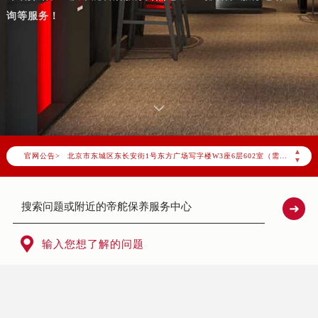
询等服务！
2026年7月帝舵中国区售后服务网络优化升级公告
2026年7月帝舵全国官方售后客户服务热线：400-801-5381
帝舵官方全国统一服务热线400-801-5381，服务覆盖中国大陆、香港、澳门、台湾全部区域（非大陆需加拨“+86”）
2026年7月帝舵售后服务中心最新网点地址：
▲
官网公告>
北京市东城区东长安街1号东方广场写字楼W3座6层602室（需提前预约）
▼
北京市朝阳区建国门外大街甲6号华熙国际中心写字楼D座11层1102室（需提前预约）
天津市和平区赤峰道136号天津国际金融中心写字楼26层2603室（需提前预约）
上海市徐汇区虹桥路3号港汇中心写字楼2座37层3705室（需提前预约）
上海市黄浦区南京东路299号宏伊国际广场写字楼8层806室（需提前预约）

输入您想了解的问题
南京市秦淮区中山南路1号（新街口）南京中心写字楼22层C1-1室（需提前预约）
常州市新北区龙锦路1590号现代传媒中心写字楼5号楼10层1008室（需提前预约）
徐州市鼓楼区淮海东路29号苏宁广场IFC国际金融中心写字楼35层3508室（需提前预约）
扬州市邗江区国展路29号星耀天地写字楼1号楼18层1803室（需提前预约）