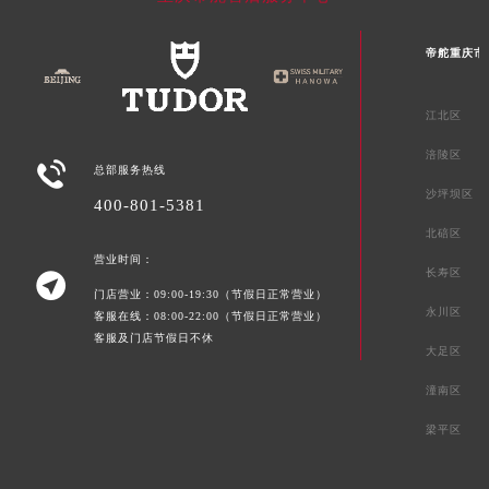
贵州省毕节市七星关区松山路帝舵售后服务中心（需提前预约）
帝舵重庆市
贵州省六盘水市钟山区钟山大道帝舵售后服务中心（需提前预约）
贵州省黔东南苗族侗族自治州凯里市北京西路帝舵售后服务中心（需提前预约）
江北区
贵州省黔西南布依族苗族自治州兴义市大道与桔香路交汇处帝舵售后服务中心（需提前预约）
贵州省铜仁市碧江区民主路帝舵售后服务中心（需提前预约）
涪陵区

总部服务热线
贵州省遵义市红花岗区共青大道与嵩山路交叉口帝舵售后服务中心（需提前预约）
沙坪坝区
400-801-5381
四川省阿坝州市马尔康市团结街帝舵售后服务中心（需提前预约）
北碚区
四川省巴中市巴州区江北大道帝舵售后服务中心（需提前预约）
营业时间：
四川省成都市锦江区人民东路6号SAC东原中心24层2406B室帝舵售后服务中心（需提前预约）
长寿区

门店营业：09:00-19:30（节假日正常营业）
四川省达州市通川区中心广场、老车坝帝舵售后服务中心（需提前预约）
永川区
客服在线：08:00-22:00（节假日正常营业）
四川省德阳市旌阳区长江西路、南街帝舵售后服务中心（需提前预约）
客服及门店节假日不休
大足区
四川省甘孜州市康定市情歌广场、箭炉街帝舵售后服务中心（需提前预约）
潼南区
四川省广安市广安区建安南路帝舵售后服务中心（需提前预约）
四川省广元市利州区老城南北街、东大街帝舵售后服务中心（需提前预约）
梁平区
四川省乐山市市中区嘉定中路帝舵售后服务中心（需提前预约）
四川省凉山州市西昌市大巷口下街帝舵售后服务中心（需提前预约）