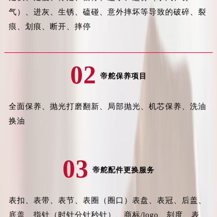
气）、进灰、生锈、磕碰、意外摔坏等导致的破碎、裂
安徽省滁州市琅琊区南谯北路帝舵售后服务中心（需提前预约）
安徽省阜阳市颍州区颍州北路帝舵售后服务中心（需提前预约）
痕、划痕、断开、摔停
安徽省淮北市相山区淮海路帝舵售后服务中心（需提前预约）
安徽省淮南市田家庵区国庆中路帝舵售后服务中心（需提前预约）
02
安徽省黄山市屯溪区黄山西路帝舵售后服务中心（需提前预约）
帝舵保养项目
安徽省六安市金安区解放中路帝舵售后服务中心（需提前预约）
安徽省马鞍山市雨山区湖南西路帝舵售后服务中心（需提前预约）
全面保养、抛光打磨翻新、局部抛光、机芯保养、洗油
安徽省宿州市埇桥区人民中路帝舵售后服务中心（需提前预约）
换油
安徽省铜陵市铜官区石城大道帝舵售后服务中心（需提前预约）
安徽省芜湖市镜湖区中山路步行街帝舵售后服务中心（需提前预约）
安徽省宣城市宣州区叠嶂西路帝舵售后服务中心（需提前预约）
03
福建省龙岩市新罗区九一南路帝舵售后服务中心（需提前预约）
帝舵配件更换服务
福建省南平市建阳区人民西路帝舵售后服务中心（需提前预约）
福建省宁德市蕉城区天湖东路帝舵售后服务中心（需提前预约）
表扣、表带、表节、表圈（圈口）表盘、表冠、后盖、
福建省莆田市城厢区霞林街道荔华东大道帝舵售后服务中心（需提前预约）
底盖、指针（时针分针秒针）、商标/logo、刻度、表
福建省三明市三元区东乾二路帝舵售后服务中心（需提前预约）