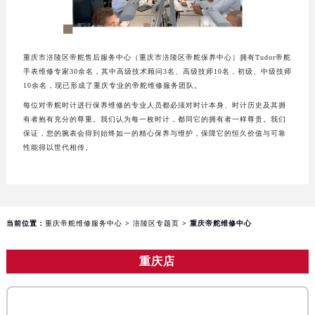
重庆市江北区观音桥步行街2号融恒时代广场写字楼9层902室（需提前预约）
长沙市芙蓉区定王台街道建湘路393号世茂环球金融中心写字楼（芙蓉广场）10层13室（需提前预约）
郑州市二七区铭功路10号华润大厦写字楼29层2905室（需提前预约）
重庆市涪陵区帝舵售后服务中心（重庆市涪陵区帝舵保养中心）拥有Tudor帝舵
手表维修专家30余名，其中高级技术顾问3名、高级技师10名，初级、中级技师
太原市迎泽区解放路15号亨得利名表服务中心（品牌授权店）3层整层（需提前预约）
10余名，现已形成了重庆专业的帝舵维修服务团队。
沈阳市沈河区中街路137号亨得利名表服务中心（品牌授权店）1层整层（需提前预约）
每位对帝舵时计进行保养维修的专业人员都必须对时计本身、时计历史及其拥
沈阳市沈河区中街路83号亨得利名表服务中心（品牌授权店）1层整层（需提前预约）
有者抱有充分的尊重。我们认为每一枚时计，都同它的拥有者一样尊贵。我们
保证，您的腕表会得到始终如一的精心保养与维护，保障它的恒久价值与可靠
乌鲁木齐市天山区红山路26号时代广场（CCMALL）C座17层17-B（需提前预约）
性能得以世代相传。
温州市鹿城区锦绣路1067号置信广场10层1015室（需提前预约）
哈尔滨市道里区友谊西路600号富力中心T2座写字楼29层03室（需提前预约）
大连市中山区人民路15号国际金融大厦7层G室（需提前预约）
佛山市禅城区季华五路57号万科金融中心C座12层1205室（需提前预约）
当前位置：
重庆帝舵维修服务中心
>
涪陵区专题页
> 重庆帝舵维修中心
东莞市东城街道鸿福东路1号民盈国贸中心T1写字楼9层907室（需提前预约）
无锡市梁溪区人民中路139号恒隆广场写字楼1座11层1104室（需提前预约）
重庆店
南通市崇川区工农路57号圆融广场写字楼16层1603室（需提前预约）
苏州市苏州工业园区星港街199号苏州中心办公楼C座22层08室（需提前预约）
武汉市江汉区解放大道686号世界贸易大厦38层09室（需提前预约）