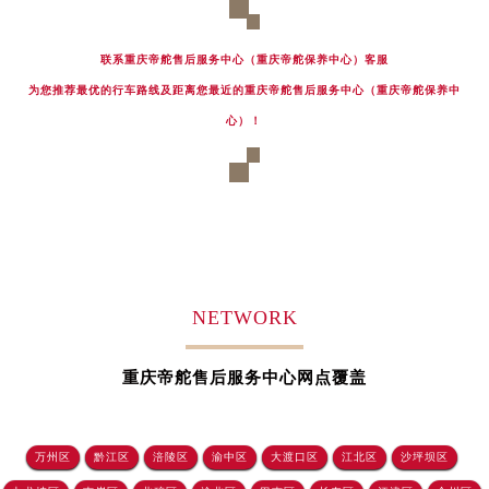
黑龙江省大庆市萨尔图区会战大街帝舵售后服务中心（需提前预约）
黑龙江省鹤岗市向阳区红军路帝舵售后服务中心（需提前预约）
联系重庆帝舵售后服务中心（重庆帝舵保养中心）客服
黑龙江省黑河市爱辉区中央街帝舵售后服务中心（需提前预约）
为您推荐最优的行车路线及距离您最近的重庆帝舵售后服务中心（重庆帝舵保养中
黑龙江省鸡西市鸡冠区红军路帝舵售后服务中心（需提前预约）
心）！
黑龙江省佳木斯市向阳区长安路帝舵售后服务中心（需提前预约）
黑龙江省牡丹江市东安区太平路帝舵售后服务中心（需提前预约）
黑龙江省七台河市桃山区大同街帝舵售后服务中心（需提前预约）
黑龙江省齐齐哈尔市龙沙区龙华路帝舵售后服务中心（需提前预约）
黑龙江省双鸭山市尖山区新兴大街帝舵售后服务中心（需提前预约）
黑龙江省绥化市北林区新华街与康庄路交叉口帝舵售后服务中心（需提前预约）
NETWORK
黑龙江省伊春市伊美区通河路帝舵售后服务中心（需提前预约）
吉林省白城市洮北区明仁南街帝舵售后服务中心（需提前预约）
重庆帝舵售后服务中心网点覆盖
吉林省白山市浑江区浑江大街帝舵售后服务中心（需提前预约）
吉林省吉林市船营区河南街帝舵售后服务中心（需提前预约）
吉林省辽源市龙山区人民大街帝舵售后服务中心（需提前预约）
万州区
黔江区
涪陵区
渝中区
大渡口区
江北区
沙坪坝区
吉林省梅河口市新华街道梅河大街帝舵售后服务中心（需提前预约）