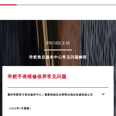
甘肃省金昌市金川区北京路帝舵售后服务中心（需提前预约）
甘肃省酒泉市肃州区西大街帝舵售后服务中心（需提前预约）
甘肃省临夏市城南街道团结路帝舵售后服务中心（需提前预约）
甘肃省陇南市武都区人民路帝舵售后服务中心（需提前预约）
甘肃省平凉市崆峒区西大街帝舵售后服务中心（需提前预约）
PROBLEM
甘肃省庆阳市西峰区南大街帝舵售后服务中心（需提前预约）
甘肃省天水市秦州区民主路帝舵售后服务中心（需提前预约）
帝舵售后服务中心常见问题解答
甘肃省武威市凉州区迎宾路帝舵售后服务中心（需提前预约）
甘肃省张掖市甘州区民乐北路帝舵售后服务中心（需提前预约）
宁夏回族自治区固原市原州区文化街帝舵售后服务中心（需提前预约）
帝舵手表维修保养常见问题
宁夏回族自治区石嘴山市大武口区贺兰山路帝舵售后服务中心（需提前预约）
宁夏回族自治区吴忠市利通区开元大道帝舵售后服务中心（需提前预约）
宁夏回族自治区银川市兴庆区新华东路97号新百中心C馆一层C1-18号商铺帝舵售后服务中心（需提前预约）
重庆帝舵官方售后服务中心｜最新热线及全部网点地址权威信息公示
宁夏回族自治区中卫市沙坡头区鼓楼东街帝舵售后服务中心（需提前预约）
青海省果洛藏族自治州玛沁县团结路帝舵售后服务中心（需提前预约）
（2026年7月最新）
青海省海北藏族自治州海晏县将军路帝舵售后服务中心（需提前预约）