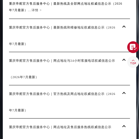
重庆帝舵官方售后服务中心｜最新热线及全部网点地址权威信息公示（2026
青海省海东市乐都区滨河路帝舵售后服务中心（需提前预约）
年7月最新）...
详情 >
青海省海南藏族自治州共和县青海湖大街帝舵售后服务中心（需提前预约）
青海省海西蒙古族藏族自治州德令哈市柴达木路帝舵售后服务中心（需提前预约）
重庆帝舵官方售后服务中心｜最新热线和维修地址权威信息公示（2026
青海省黄南藏族自治州同仁市德合隆路帝舵售后服务中心（需提前预约）
青海省西宁市城西区海湖新区西关大道帝舵售后服务中心（需提前预约）
年7月最新）

青海省玉树藏族自治州结古镇胜利路帝舵售后服务中心（需提前预约）
陕西省安康市汉滨区金州路帝舵售后服务中心（需提前预约）

重庆帝舵官方售后服务中心｜网点地址与24小时客服电话权威信息公示
陕西省宝鸡市渭滨区经二路帝舵售后服务中心（需提前预约）
陕西省汉中市汉台区北大街帝舵售后服务中心（需提前预约）
（2026年7月最新）
陕西省商洛市商州区州城街帝舵售后服务中心（需提前预约）
重庆帝舵官方售后服务中心｜官方热线及网点地址权威信息公示（2026
陕西省铜川市王益区红旗街帝舵售后服务中心（需提前预约）
陕西省渭南市临渭区东风大街帝舵售后服务中心（需提前预约）
年7月最新）
陕西省咸阳市秦都区沣西新城统一西路与白马河路交汇处帝舵售后服务中心（需提前预约）
陕西省延安市宝塔区中心街帝舵售后服务中心（需提前预约）
重庆帝舵官方售后服务中心｜网点地址及售后服务热线权威信息公示
陕西省榆林市榆阳区长兴路帝舵售后服务中心（需提前预约）
新疆维吾尔自治区阿克苏市东大街帝舵售后服务中心（需提前预约）