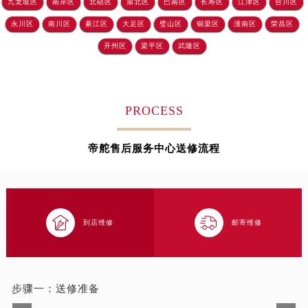
九龙坡区
南岸区
北碚区
渝北区
巴南区
长寿区
江津区
合川区
吉林省四平市铁东区紫气大路与南九经街交汇处帝舵售后服务中心（需提前预约）
永川区
南川区
綦江区
大足区
璧山区
铜梁区
潼南区
荣昌区
吉林省松原市宁江区五环大街帝舵售后服务中心（需提前预约）
开州区
梁平区
武隆区
吉林省通化市东昌区环通乡江南大街帝舵售后服务中心（需提前预约）
吉林省延边市延吉市解放路帝舵售后服务中心（需提前预约）
辽宁省鞍山市铁东区站前街帝舵售后服务中心（需提前预约）
PROCESS
辽宁省本溪市平山区胜利路帝舵售后服务中心（需提前预约）
辽宁省朝阳市双塔区新华路帝舵售后服务中心（需提前预约）
帝舵售后服务中心送修流程
辽宁省丹东市振兴区七经街帝舵售后服务中心（需提前预约）
辽宁省抚顺市新抚区东一路帝舵售后服务中心（需提前预约）
辽宁省阜新市海州区解放大街帝舵售后服务中心（需提前预约）
辽宁省葫芦岛市连山区中央路帝舵售后服务中心（需提前预约）


到店维修
邮寄维修
辽宁省锦州市古塔区中央大街帝舵售后服务中心（需提前预约）
辽宁省辽阳市白塔区新运大街帝舵售后服务中心（需提前预约）
辽宁省盘锦市兴隆台区石油大街帝舵售后服务中心（需提前预约）
辽宁省铁岭市银州区南马路帝舵售后服务中心（需提前预约）
步骤一：
送修准备
辽宁省营口市站前区市府路与渤海大街交叉口帝舵售后服务中心（需提前预约）