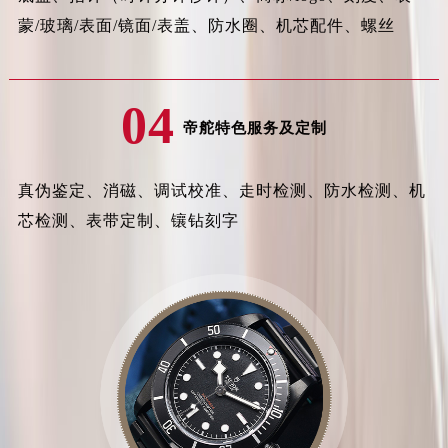
蒙/玻璃/表面/镜面/表盖、防水圈、机芯配件、螺丝
福建省漳州市龙文区步港路帝舵售后服务中心（需提前预约）
江苏省常州市新北区龙锦路1590号现代传媒中心5号楼10层1008室帝舵售后服务中心（需提前预约）
江苏省淮安市清江浦区淮海北路帝舵售后服务中心（需提前预约）
04
江苏省连云港市海州区通灌北路帝舵售后服务中心（需提前预约）
帝舵特色服务及定制
江苏省南京市秦淮区中山南路1号南京中心22层22-C1-C3室帝舵售后服务中心（需提前预约）
江苏省宿迁市宿城区西湖路帝舵售后服务中心（需提前预约）
真伪鉴定、消磁、调试校准、走时检测、防水检测、机
江苏省泰州市海陵区永定东路399号置地商务中心东塔（华润万象城）17层1706室帝舵售后服务中心（需提前预约）
芯检测、表带定制、镶钻刻字
江苏省徐州市鼓楼区淮海东路29号苏宁广场IFC国际金融中心35层3508室帝舵售后服务中心（需提前预约）
江苏省盐城市盐都区世纪大道5号盐城金融城写字楼1号楼16层1604室帝舵售后服务中心（需提前预约）
江苏省扬州市邗江区国展路29号星耀天地写字楼1号楼18层1803室帝舵售后服务中心（需提前预约）
江苏省镇江市京口区中山东路帝舵售后服务中心（需提前预约）
江西省抚州市临川区赣东大道帝舵售后服务中心（需提前预约）
江西省赣州市章贡区文清路帝舵售后服务中心（需提前预约）
江西省吉安市吉州区井冈山大道帝舵售后服务中心（需提前预约）
江西省景德镇市珠山区珠山中路帝舵售后服务中心（需提前预约）
江西省九江市浔阳区浔阳路帝舵售后服务中心（需提前预约）