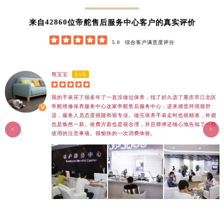
湖南省衡阳市雁峰区解放路帝舵售后服务中心（需提前预约）
42860
来自
位帝舵售后服务中心客户的真实评价
湖南省怀化市鹤城区迎丰中路帝舵售后服务中心（需提前预约）





湖南省娄底市娄星区长青街帝舵售后服务中心（需提前预约）
5.0
综合客户满意度评分
湖南省邵阳市双清区东风路帝舵售后服务中心（需提前预约）
湖南省湘潭市雨湖区莲城大道帝舵售后服务中心（需提前预约）
Lv6
熊宝宝
湖南省益阳市赫山区桃花仑路帝舵售后服务中心（需提前预约）





湖南省永州市冷水滩区永州大道与中兴路交叉口帝舵售后服务中心（需提前预约）
我的手表买了很多年了一直没做过保养，找了好久选了重庆市江北区
帝舵维修保养服务中心这家帝舵售后服务中心，进来感觉环境很舒
湖南省岳阳市岳阳楼区东茅岭路帝舵售后服务中心（需提前预约）
适，服务人员态度很随和很专业。做完保养手表走时也很精准，外观
湖南省张家界市永定区解放路帝舵售后服务中心（需提前预约）
也是焕然一新。收费方面也是很合理，并且师傅还细心地告知了一些
<
>
使用的注意事项。很愉快的一次消费体验。
湖南省长沙市芙蓉区建湘路393号世茂环球金融中心写字楼10层1013室帝舵售后服务中心（需提前预约）
湖南省株洲市芦淞区建设南路帝舵售后服务中心（需提前预约）
甘肃省白银市白银区北京路帝舵售后服务中心（需提前预约）
甘肃省定西市安定区解放路帝舵售后服务中心（需提前预约）
甘肃省敦煌市沙州镇阳关中路帝舵售后服务中心（需提前预约）
甘肃省合作市人民街帝舵售后服务中心（需提前预约）
甘肃省嘉峪关市雄关区新华中路帝舵售后服务中心（需提前预约）