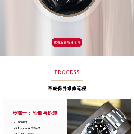
江西省南昌市红谷滩新区红谷中大道998号绿地双子塔（中央广场）A1座办公楼14层1407室帝舵售后服务中心（需提前预约）
江西省萍乡市安源区萍安北大道与康庄路交叉口帝舵售后服务中心（需提前预约）
江西省上饶市信州区滨江西路帝舵售后服务中心（需提前预约）
江西省新余市渝水区北湖西路帝舵售后服务中心（需提前预约）
江西省宜春市袁州区中山中路帝舵售后服务中心（需提前预约）
查看服务项目详情
江西省鹰潭市月湖区胜利东路帝舵售后服务中心（需提前预约）
山东省德州市德城区东风中路帝舵售后服务中心（需提前预约）
山东省东营市东营区济南路帝舵售后服务中心（需提前预约）
PROCESS
山东省济南市历下区经十路11111号华润中心写字楼（万象城）15层1508室帝舵售后服务中心（需提前预约）
山东省济宁市任城区太白楼路帝舵售后服务中心（需提前预约）
帝舵保养维修流程
山东省莱芜市文化南路8号银座商城名表维修一楼名表维修帝舵售后服务中心（需提前预约）
山东省临沂市兰山区解放路帝舵售后服务中心（需提前预约）
山东省日照市东港区烟台路帝舵售后服务中心（需提前预约）
步骤一： 诊断与拆卸
山东省泰安市泰山区财源街道泰山大街帝舵售后服务中心（需提前预约）
功能诊断
山东省威海市环翠区新威海路89号振华商厦一楼名表维修帝舵售后服务中心（需提前预约）
将机芯从表壳移出
山东省潍坊市奎文区东风东街帝舵售后服务中心（需提前预约）
机芯全面拆卸