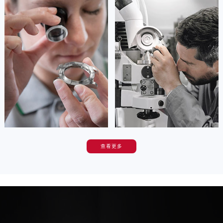
安尼塔·阿普里尔
贝亚特·布兰奇
香港特别行政区铜锣湾区湾仔区轩尼诗道帝舵售后服务中心（需提前预约）
资深帝舵技师
资深帝舵技师
河南省安阳市文峰区解放大道帝舵售后服务中心（需提前预约）
是重庆渝中区帝舵售后服务中心
是重庆大渡口区帝舵售后服务中心
(帝舵维修保养中心)
(帝舵维修保养中心)
河南省鹤壁市淇滨区九州路帝舵售后服务中心（需提前预约）
的高级技师之一
的高级技师之一
河南省济源市沁园街道济水大道帝舵售后服务中心（需提前预约）
Chongqing Tudor Maintain center
Chongqing Tudor Maintain center
河南省焦作市解放区解放路帝舵售后服务中心（需提前预约）
河南省开封市鼓楼区中山路帝舵售后服务中心（需提前预约）


重庆渝中区帝舵维修
重庆大渡口区帝舵维修
河南省洛阳市西工区中州中路与解放路交叉口帝舵售后服务中心（需提前预约）
河南省漯河市源汇区交通路帝舵售后服务中心（需提前预约）
河南省南阳市宛城区范蠡东路与南都路交叉口帝舵售后服务中心（需提前预约）
河南省平顶山市卫东区建设路帝舵售后服务中心（需提前预约）
查看更多
河南省濮阳市大华龙区开州路绿城路交叉口帝舵售后服务中心（需提前预约）
卡罗琳·卡桑德拉
辛迪·克莱门特
资深帝舵技师
资深帝舵技师
河南省三门峡市湖滨区和平路帝舵售后服务中心（需提前预约）
是重庆沙坪坝区帝舵售后服务中心
是重庆九龙坡区帝舵售后服务中心
河南省商丘市梁园区神火大道帝舵售后服务中心（需提前预约）
(帝舵维修保养中心)
(帝舵维修保养中心)
的高级技师之一
的高级技师之一
河南省新乡市红旗区人民路帝舵售后服务中心（需提前预约）
Chongqing Tudor Maintain center
Chongqing Tudor Maintain center
河南省信阳市浉河区东方红大道帝舵售后服务中心（需提前预约）
河南省许昌市魏都区建安大道与八龙路交叉口帝舵售后服务中心（需提前预约）