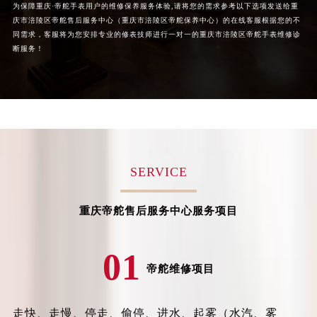
为保障重庆·帝舵手表用户的维修保养服务体验,请将您的需求参考以下选项发送给重
山西省大同市平城区迎宾街帝舵售后服务中心（需提前预约）
庆市涪陵区帝舵售后服务中心（重庆市涪陵区帝舵保养中心）的在线客服根据您的不
同需求，客服将为您安排专业的修表技师进行一对一的重庆市涪陵区帝舵手表维修诊
山西省晋城市城区黄华街帝舵售后服务中心（需提前预约）
断服务！
山西省晋中市榆次区顺城街帝舵售后服务中心（需提前预约）
山西省临汾市尧都区解放路帝舵售后服务中心（需提前预约）
山西省吕梁市离石区永宁中路与建设街交叉口帝舵售后服务中心（需提前预约）
山西省朔州市朔城区怡西路与鄯阳西街交汇处帝舵售后服务中心（需提前预约）
山西省忻州市忻府区和平东街与七一南路交叉口帝舵售后服务中心（需提前预约）
山西省阳泉市郊区平阳东街与新城大道交叉口帝舵售后服务中心（需提前预约）
SERVICE
山西省运城市盐湖区河东街帝舵售后服务中心（需提前预约）
山西省长治市潞州区英雄中路帝舵售后服务中心（需提前预约）
重庆帝舵售后服务中心服务项目
山西省太原市迎泽区迎泽街道解放路15号亨得利名表维修授权店3楼帝舵售后服务中心（需提前预约）
天津市和平区赤峰道136号天津国际金融中心26层2603室帝舵售后服务中心（需提前预约）
01
安徽省安庆市迎江区人民路帝舵售后服务中心（需提前预约）
帝舵维修项目
安徽省蚌埠市蚌山区淮河路帝舵售后服务中心（需提前预约）
安徽省亳州市谯城区魏武大道帝舵售后服务中心（需提前预约）
走快、走慢、停走、偷停、进水、起雾（水汽、雾
安徽省池州市贵池区长江路帝舵售后服务中心（需提前预约）