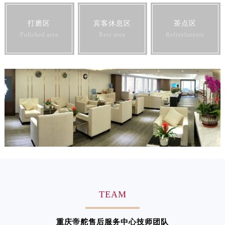
澳门特别行政区花王堂区大三巴商圈帝舵售后服务中心（需提前预约）
打磨区
宾客休息区
茶点区
澳门特别行政区嘉模堂区官也街帝舵售后服务中心（需提前预约）
Polished area
Rest area
Refreshments
澳门省路氹城市金光大道帝舵售后服务中心（需提前预约）
澳门特别行政区望德堂区塔石广场帝舵售后服务中心（需提前预约）
福建省福州市鼓楼区五四路128-1号恒力城写字楼15层03室帝舵售后服务中心（需提前预约）
福建省厦门市思明区湖滨东路95号万象城华润大厦B座11层1104室帝舵售后服务中心（需提前预约）
广东省潮州市潮安区新风路与潮汕路交汇处帝舵售后服务中心（需提前预约）
广东省广州市天河区天河路230号万菱汇国际中心A塔7层704室帝舵售后服务中心（需提前预约）
广东省广州市越秀区环市东路371-375号世界贸易中心大厦南塔15层1507室帝舵售后服务中心（需提前预约）
广东省河源市源城区越王大道帝舵售后服务中心（需提前预约）
广东省惠州市惠城区江北文昌一路7号华贸大厦1座30层3005室帝舵售后服务中心（需提前预约）
广东省江门市蓬江区广场西路帝舵售后服务中心（需提前预约）
广东省揭阳市榕城进贤门步行街帝舵售后服务中心（需提前预约）
TEAM
广东省茂名市电白区水东街道迎宾大道帝舵售后服务中心（需提前预约）
广东省梅州市梅江区金燕大道帝舵售后服务中心（需提前预约）
重庆帝舵售后服务中心技师团队
广东省清远市清城区湖西路帝舵售后服务中心（需提前预约）