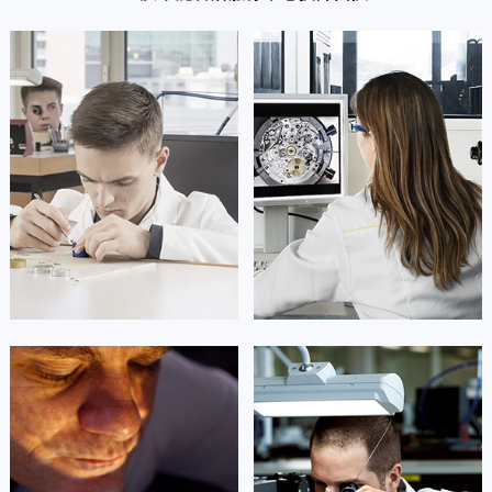
广东省汕头市龙湖区长平路帝舵售后服务中心（需提前预约）
广东省汕尾市城区香洲街道园林社区翠园街帝舵售后服务中心（需提前预约）
广东省韶关市武江区芙蓉新区与老城中心交汇处帝舵售后服务中心（需提前预约）
广东省深圳市罗湖区深南东路5001号华润大厦17层1701室帝舵售后服务中心（需提前预约）
广东省阳江市江城区东风一路帝舵售后服务中心（需提前预约）
广东省云浮市云城区金山路帝舵售后服务中心（需提前预约）
广东省湛江市赤坎区观海北路帝舵售后服务中心（需提前预约）
广东省肇庆市端州区信安大道与砚都大道交汇处帝舵售后服务中心（需提前预约）
广西壮族自治区百色市右江区中山二路帝舵售后服务中心（需提前预约）
广西壮族自治区北海市海城区北京路帝舵售后服务中心（需提前预约）
广西壮族自治区崇左市江州区石景林街道友谊大道与丽川路交汇处帝舵售后服务中心（需提前预约）
广西壮族自治区防城港市港口区金花茶大道帝舵售后服务中心（需提前预约）
凯罗尔·切尔西
达芙妮·克劳迪娅
广西壮族自治区贵港市港北区港城街道布山大道与仙衣路交叉口帝舵售后服务中心（需提前预约）
资深帝舵技师
资深帝舵技师
是重庆市江北区帝舵售后服务中心
是重庆市万州区帝舵售后服务中心
广西壮族自治区桂林市秀峰区红岭路帝舵售后服务中心（需提前预约）
(帝舵维修保养中心)
(帝舵维修保养中心)
的高级技师之一
的高级技师之一
广西壮族自治区河池市金城江区金城江街道朝阳路帝舵售后服务中心（需提前预约）
Chongqing Tudor Maintain center
Chongqing Tudor Maintain center
广西壮族自治区贺州市八步区城东街道灵峰南路帝舵售后服务中心（需提前预约）