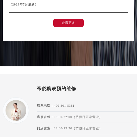
（2026年7月最新）
新疆维吾尔自治区阿拉尔市胜利大道帝舵售后服务中心（需提前预约）
新疆维吾尔自治区阿拉山口市友好路帝舵售后服务中心（需提前预约）
查看更多
新疆维吾尔自治区阿勒泰市解放路帝舵售后服务中心（需提前预约）
新疆维吾尔自治区阿图什市光明路帝舵售后服务中心（需提前预约）
新疆维吾尔自治区白杨市军垦路帝舵售后服务中心（需提前预约）
新疆维吾尔自治区北屯市团结路帝舵售后服务中心（需提前预约）
新疆维吾尔自治区博乐市博乐市北京路帝舵售后服务中心（需提前预约）
新疆维吾尔自治区昌吉市延安北路帝舵售后服务中心（需提前预约）
新疆维吾尔自治区阜康市博峰路帝舵售后服务中心（需提前预约）
新疆维吾尔自治区哈密市伊州区建国北路帝舵售后服务中心（需提前预约）
帝舵腕表预约维修
新疆维吾尔自治区和田市和田市北京西路帝舵售后服务中心（需提前预约）
新疆维吾尔自治区胡杨河市胡杨河市胡杨路帝舵售后服务中心（需提前预约）
联系电话：
400-801-5381
新疆维吾尔自治区霍尔果斯市亚欧北路帝舵售后服务中心（需提前预约）
客服在线：
08:00-22:00（节假日正常营业）
新疆维吾尔自治区喀什市解放北路帝舵售后服务中心（需提前预约）
新疆维吾尔自治区可克达拉市幸福路帝舵售后服务中心（需提前预约）
门店营业：
09:00-19:30（节假日正常营业）
新疆维吾尔自治区克拉玛依市克拉玛依区友谊路帝舵售后服务中心（需提前预约）