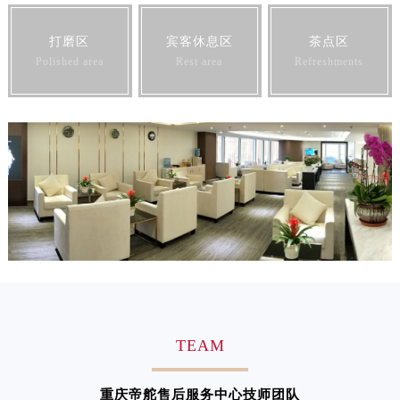
澳门特别行政区花王堂区大三巴商圈帝舵售后服务中心（需提前预约）
打磨区
宾客休息区
茶点区
澳门特别行政区嘉模堂区官也街帝舵售后服务中心（需提前预约）
Polished area
Rest area
Refreshments
澳门省路氹城市金光大道帝舵售后服务中心（需提前预约）
澳门特别行政区望德堂区塔石广场帝舵售后服务中心（需提前预约）
福建省福州市鼓楼区五四路128-1号恒力城写字楼15层03室帝舵售后服务中心（需提前预约）
福建省厦门市思明区湖滨东路95号万象城华润大厦B座11层1104室帝舵售后服务中心（需提前预约）
广东省潮州市潮安区新风路与潮汕路交汇处帝舵售后服务中心（需提前预约）
广东省广州市天河区天河路230号万菱汇国际中心A塔7层704室帝舵售后服务中心（需提前预约）
广东省广州市越秀区环市东路371-375号世界贸易中心大厦南塔15层1507室帝舵售后服务中心（需提前预约）
广东省河源市源城区越王大道帝舵售后服务中心（需提前预约）
广东省惠州市惠城区江北文昌一路7号华贸大厦1座30层3005室帝舵售后服务中心（需提前预约）
广东省江门市蓬江区广场西路帝舵售后服务中心（需提前预约）
广东省揭阳市榕城进贤门步行街帝舵售后服务中心（需提前预约）
TEAM
广东省茂名市电白区水东街道迎宾大道帝舵售后服务中心（需提前预约）
广东省梅州市梅江区金燕大道帝舵售后服务中心（需提前预约）
重庆帝舵售后服务中心技师团队
广东省清远市清城区湖西路帝舵售后服务中心（需提前预约）