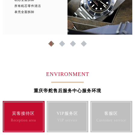
所有机芯零件清洁
山东省枣庄市滕州市北辛路与善国路交叉口帝舵售后服务中心（需提前预约）
表壳全面拆卸
山东省淄博市张店区金晶大道帝舵售后服务中心（需提前预约）
上海市黄浦区南京东路299号宏伊国际广场写字楼8层806室帝舵售后服务中心（需提前预约）
上海市徐汇区虹桥路3号港汇中心2座37层3705室帝舵售后服务中心（需提前预约）
浙江省杭州市上城区钱江路1366号华润大厦A座5层503-5室帝舵售后服务中心（需提前预约）
1
2
3
4
浙江省湖州市吴兴区劳动路帝舵售后服务中心（需提前预约）
浙江省嘉兴市南湖区广益路705号嘉兴世界贸易中心A座13层1304室帝舵售后服务中心（需提前预约）
浙江省金华市金东区东市南街777号金华万达广场4号楼22楼2209室帝舵售后服务中心（需提前预约）
ENVIRONMENT
浙江省丽水市莲都区解放街帝舵售后服务中心（需提前预约）
浙江省宁波市江北区大闸南路500号来福士广场办公楼20层2009室帝舵售后服务中心（需提前预约）
重庆帝舵售后服务中心服务环境
浙江省衢州市柯城区上街帝舵售后服务中心（需提前预约）
浙江省绍兴市越城区胜利东路379号世茂天际中心写字楼8层805室帝舵售后服务中心（需提前预约）
浙江省舟山市定海区解放东路帝舵售后服务中心（需提前预约）
宾客接待区
VIP服务区
客服区
澳门特别行政区大堂区议事亭前地（新马路）帝舵售后服务中心（需提前预约）
Reception area
VIP service
Customer service
澳门特别行政区风顺堂区南湾大马路帝舵售后服务中心（需提前预约）
澳门特别行政区花地玛堂区关闸广场帝舵售后服务中心（需提前预约）