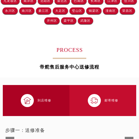
九龙坡区
南岸区
北碚区
渝北区
巴南区
长寿区
江津区
合川区
吉林省四平市铁东区紫气大路与南九经街交汇处帝舵售后服务中心（需提前预约）
永川区
南川区
綦江区
大足区
璧山区
铜梁区
潼南区
荣昌区
吉林省松原市宁江区五环大街帝舵售后服务中心（需提前预约）
开州区
梁平区
武隆区
吉林省通化市东昌区环通乡江南大街帝舵售后服务中心（需提前预约）
吉林省延边市延吉市解放路帝舵售后服务中心（需提前预约）
辽宁省鞍山市铁东区站前街帝舵售后服务中心（需提前预约）
PROCESS
辽宁省本溪市平山区胜利路帝舵售后服务中心（需提前预约）
辽宁省朝阳市双塔区新华路帝舵售后服务中心（需提前预约）
帝舵售后服务中心送修流程
辽宁省丹东市振兴区七经街帝舵售后服务中心（需提前预约）
辽宁省抚顺市新抚区东一路帝舵售后服务中心（需提前预约）
辽宁省阜新市海州区解放大街帝舵售后服务中心（需提前预约）
辽宁省葫芦岛市连山区中央路帝舵售后服务中心（需提前预约）


到店维修
邮寄维修
辽宁省锦州市古塔区中央大街帝舵售后服务中心（需提前预约）
辽宁省辽阳市白塔区新运大街帝舵售后服务中心（需提前预约）
辽宁省盘锦市兴隆台区石油大街帝舵售后服务中心（需提前预约）
辽宁省铁岭市银州区南马路帝舵售后服务中心（需提前预约）
步骤一：
送修准备
辽宁省营口市站前区市府路与渤海大街交叉口帝舵售后服务中心（需提前预约）