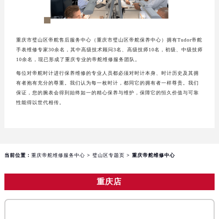
重庆市江北区观音桥步行街2号融恒时代广场写字楼9层902室（需提前预约）
长沙市芙蓉区定王台街道建湘路393号世茂环球金融中心写字楼（芙蓉广场）10层13室（需提前预约）
郑州市二七区铭功路10号华润大厦写字楼29层2905室（需提前预约）
重庆市璧山区帝舵售后服务中心（重庆市璧山区帝舵保养中心）拥有Tudor帝舵
手表维修专家30余名，其中高级技术顾问3名、高级技师10名，初级、中级技师
太原市迎泽区解放路15号亨得利名表服务中心（品牌授权店）3层整层（需提前预约）
10余名，现已形成了重庆专业的帝舵维修服务团队。
沈阳市沈河区中街路137号亨得利名表服务中心（品牌授权店）1层整层（需提前预约）
每位对帝舵时计进行保养维修的专业人员都必须对时计本身、时计历史及其拥
沈阳市沈河区中街路83号亨得利名表服务中心（品牌授权店）1层整层（需提前预约）
有者抱有充分的尊重。我们认为每一枚时计，都同它的拥有者一样尊贵。我们
保证，您的腕表会得到始终如一的精心保养与维护，保障它的恒久价值与可靠
乌鲁木齐市天山区红山路26号时代广场（CCMALL）C座17层17-B（需提前预约）
性能得以世代相传。
温州市鹿城区锦绣路1067号置信广场10层1015室（需提前预约）
哈尔滨市道里区友谊西路600号富力中心T2座写字楼29层03室（需提前预约）
大连市中山区人民路15号国际金融大厦7层G室（需提前预约）
佛山市禅城区季华五路57号万科金融中心C座12层1205室（需提前预约）
当前位置：
重庆帝舵维修服务中心
>
璧山区专题页
> 重庆帝舵维修中心
东莞市东城街道鸿福东路1号民盈国贸中心T1写字楼9层907室（需提前预约）
无锡市梁溪区人民中路139号恒隆广场写字楼1座11层1104室（需提前预约）
重庆店
南通市崇川区工农路57号圆融广场写字楼16层1603室（需提前预约）
苏州市苏州工业园区星港街199号苏州中心办公楼C座22层08室（需提前预约）
武汉市江汉区解放大道686号世界贸易大厦38层09室（需提前预约）