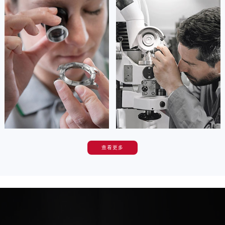
安尼塔·阿普里尔
贝亚特·布兰奇
香港特别行政区铜锣湾区湾仔区轩尼诗道帝舵售后服务中心（需提前预约）
资深帝舵技师
资深帝舵技师
河南省安阳市文峰区解放大道帝舵售后服务中心（需提前预约）
是重庆渝中区帝舵售后服务中心
是重庆大渡口区帝舵售后服务中心
(帝舵维修保养中心)
(帝舵维修保养中心)
河南省鹤壁市淇滨区九州路帝舵售后服务中心（需提前预约）
的高级技师之一
的高级技师之一
河南省济源市沁园街道济水大道帝舵售后服务中心（需提前预约）
Chongqing Tudor Maintain center
Chongqing Tudor Maintain center
河南省焦作市解放区解放路帝舵售后服务中心（需提前预约）
河南省开封市鼓楼区中山路帝舵售后服务中心（需提前预约）


重庆渝中区帝舵维修
重庆大渡口区帝舵维修
河南省洛阳市西工区中州中路与解放路交叉口帝舵售后服务中心（需提前预约）
河南省漯河市源汇区交通路帝舵售后服务中心（需提前预约）
河南省南阳市宛城区范蠡东路与南都路交叉口帝舵售后服务中心（需提前预约）
河南省平顶山市卫东区建设路帝舵售后服务中心（需提前预约）
查看更多
河南省濮阳市大华龙区开州路绿城路交叉口帝舵售后服务中心（需提前预约）
卡罗琳·卡桑德拉
辛迪·克莱门特
资深帝舵技师
资深帝舵技师
河南省三门峡市湖滨区和平路帝舵售后服务中心（需提前预约）
是重庆沙坪坝区帝舵售后服务中心
是重庆九龙坡区帝舵售后服务中心
河南省商丘市梁园区神火大道帝舵售后服务中心（需提前预约）
(帝舵维修保养中心)
(帝舵维修保养中心)
的高级技师之一
的高级技师之一
河南省新乡市红旗区人民路帝舵售后服务中心（需提前预约）
Chongqing Tudor Maintain center
Chongqing Tudor Maintain center
河南省信阳市浉河区东方红大道帝舵售后服务中心（需提前预约）
河南省许昌市魏都区建安大道与八龙路交叉口帝舵售后服务中心（需提前预约）