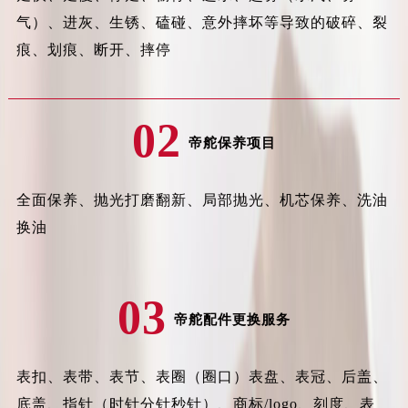
气）、进灰、生锈、磕碰、意外摔坏等导致的破碎、裂
安徽省滁州市琅琊区南谯北路帝舵售后服务中心（需提前预约）
安徽省阜阳市颍州区颍州北路帝舵售后服务中心（需提前预约）
痕、划痕、断开、摔停
安徽省淮北市相山区淮海路帝舵售后服务中心（需提前预约）
安徽省淮南市田家庵区国庆中路帝舵售后服务中心（需提前预约）
02
安徽省黄山市屯溪区黄山西路帝舵售后服务中心（需提前预约）
帝舵保养项目
安徽省六安市金安区解放中路帝舵售后服务中心（需提前预约）
安徽省马鞍山市雨山区湖南西路帝舵售后服务中心（需提前预约）
全面保养、抛光打磨翻新、局部抛光、机芯保养、洗油
安徽省宿州市埇桥区人民中路帝舵售后服务中心（需提前预约）
换油
安徽省铜陵市铜官区石城大道帝舵售后服务中心（需提前预约）
安徽省芜湖市镜湖区中山路步行街帝舵售后服务中心（需提前预约）
安徽省宣城市宣州区叠嶂西路帝舵售后服务中心（需提前预约）
03
福建省龙岩市新罗区九一南路帝舵售后服务中心（需提前预约）
帝舵配件更换服务
福建省南平市建阳区人民西路帝舵售后服务中心（需提前预约）
福建省宁德市蕉城区天湖东路帝舵售后服务中心（需提前预约）
表扣、表带、表节、表圈（圈口）表盘、表冠、后盖、
福建省莆田市城厢区霞林街道荔华东大道帝舵售后服务中心（需提前预约）
底盖、指针（时针分针秒针）、商标/logo、刻度、表
福建省三明市三元区东乾二路帝舵售后服务中心（需提前预约）