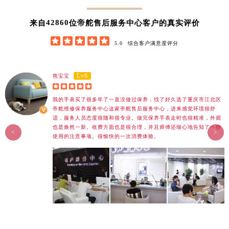
湖南省衡阳市雁峰区解放路帝舵售后服务中心（需提前预约）
42860
来自
位帝舵售后服务中心客户的真实评价
湖南省怀化市鹤城区迎丰中路帝舵售后服务中心（需提前预约）





湖南省娄底市娄星区长青街帝舵售后服务中心（需提前预约）
5.0
综合客户满意度评分
湖南省邵阳市双清区东风路帝舵售后服务中心（需提前预约）
湖南省湘潭市雨湖区莲城大道帝舵售后服务中心（需提前预约）
Lv6
熊宝宝
湖南省益阳市赫山区桃花仑路帝舵售后服务中心（需提前预约）





湖南省永州市冷水滩区永州大道与中兴路交叉口帝舵售后服务中心（需提前预约）
我的手表买了很多年了一直没做过保养，找了好久选了重庆市江北区
帝舵维修保养服务中心这家帝舵售后服务中心，进来感觉环境很舒
湖南省岳阳市岳阳楼区东茅岭路帝舵售后服务中心（需提前预约）
适，服务人员态度很随和很专业。做完保养手表走时也很精准，外观
湖南省张家界市永定区解放路帝舵售后服务中心（需提前预约）
也是焕然一新。收费方面也是很合理，并且师傅还细心地告知了一些
<
>
使用的注意事项。很愉快的一次消费体验。
湖南省长沙市芙蓉区建湘路393号世茂环球金融中心写字楼10层1013室帝舵售后服务中心（需提前预约）
湖南省株洲市芦淞区建设南路帝舵售后服务中心（需提前预约）
甘肃省白银市白银区北京路帝舵售后服务中心（需提前预约）
甘肃省定西市安定区解放路帝舵售后服务中心（需提前预约）
甘肃省敦煌市沙州镇阳关中路帝舵售后服务中心（需提前预约）
甘肃省合作市人民街帝舵售后服务中心（需提前预约）
甘肃省嘉峪关市雄关区新华中路帝舵售后服务中心（需提前预约）