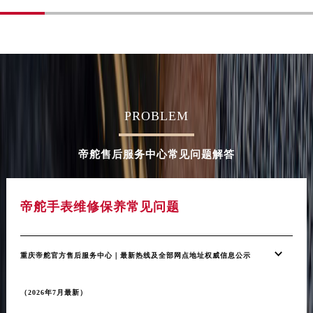
甘肃省金昌市金川区北京路帝舵售后服务中心（需提前预约）
甘肃省酒泉市肃州区西大街帝舵售后服务中心（需提前预约）
甘肃省临夏市城南街道团结路帝舵售后服务中心（需提前预约）
甘肃省陇南市武都区人民路帝舵售后服务中心（需提前预约）
甘肃省平凉市崆峒区西大街帝舵售后服务中心（需提前预约）
PROBLEM
甘肃省庆阳市西峰区南大街帝舵售后服务中心（需提前预约）
甘肃省天水市秦州区民主路帝舵售后服务中心（需提前预约）
帝舵售后服务中心常见问题解答
甘肃省武威市凉州区迎宾路帝舵售后服务中心（需提前预约）
甘肃省张掖市甘州区民乐北路帝舵售后服务中心（需提前预约）
宁夏回族自治区固原市原州区文化街帝舵售后服务中心（需提前预约）
帝舵手表维修保养常见问题
宁夏回族自治区石嘴山市大武口区贺兰山路帝舵售后服务中心（需提前预约）
宁夏回族自治区吴忠市利通区开元大道帝舵售后服务中心（需提前预约）
宁夏回族自治区银川市兴庆区新华东路97号新百中心C馆一层C1-18号商铺帝舵售后服务中心（需提前预约）
重庆帝舵官方售后服务中心｜最新热线及全部网点地址权威信息公示
宁夏回族自治区中卫市沙坡头区鼓楼东街帝舵售后服务中心（需提前预约）
青海省果洛藏族自治州玛沁县团结路帝舵售后服务中心（需提前预约）
（2026年7月最新）
青海省海北藏族自治州海晏县将军路帝舵售后服务中心（需提前预约）