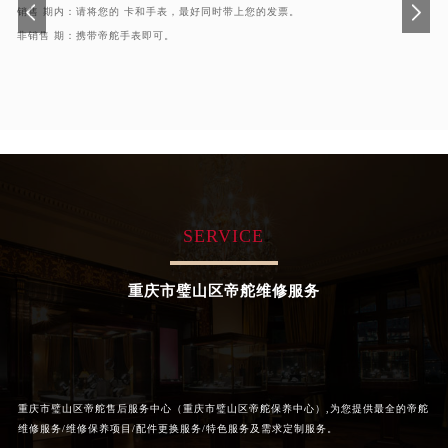
销售 期内：请将您的 卡和手表，最好同时带上您的发票。
辽宁省沈阳市沈河区中街路137号亨得利名表维修授权店1楼帝舵售后服务中心（需提前预约）
非销售 期：携带帝舵手表即可。
辽宁省沈阳市沈河区中街路83号亨得利名表维修授权店1楼帝舵售后服务中心（需提前预约）
北京市朝阳区建国门外大街甲6号华熙国际中心D座11层1102室帝舵售后服务中心（需提前预约）
北京市东城区东长安街1号王府井东方广场W3座6层602室帝舵售后服务中心（需提前预约）
河北省保定市竞秀区朝阳北大街北国先天下帝舵售后服务中心（需提前预约）
内蒙古自治区阿拉善盟市左旗土尔扈特大街帝舵售后服务中心（需提前预约）
内蒙古自治区巴彦淖尔市临河区新华街帝舵售后服务中心（需提前预约）
内蒙古自治区包头市青山区幸福路甲3号王府井百货名表维修帝舵售后服务中心（需提前预约）
SERVICE
内蒙古自治区赤峰市红山区哈达街帝舵售后服务中心（需提前预约）
内蒙古自治区鄂尔多斯市东胜区伊金霍洛街帝舵售后服务中心（需提前预约）
重庆市璧山区帝舵维修服务
内蒙古自治区呼伦贝尔市海拉尔区中央街帝舵售后服务中心（需提前预约）
内蒙古自治区通辽市科尔沁区明仁大街帝舵售后服务中心（需提前预约）
内蒙古自治区乌海市海勃湾区人民南路帝舵售后服务中心（需提前预约）
内蒙古自治区乌兰察布市集宁区恩和大街帝舵售后服务中心（需提前预约）
重庆市璧山区帝舵售后服务中心（重庆市璧山区帝舵保养中心）,为您提供最全的帝舵
内蒙古自治区锡林郭勒盟市锡林浩特市光明街与额尔敦路交叉口帝舵售后服务中心（需提前预约）
维修服务/维修保养项目/配件更换服务/特色服务及需求定制服务。
内蒙古自治区兴安盟市乌兰浩特市兴安大街帝舵售后服务中心（需提前预约）