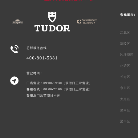
贵州省毕节市七星关区松山路帝舵售后服务中心（需提前预约）
帝舵重庆市
贵州省六盘水市钟山区钟山大道帝舵售后服务中心（需提前预约）
贵州省黔东南苗族侗族自治州凯里市北京西路帝舵售后服务中心（需提前预约）
江北区
贵州省黔西南布依族苗族自治州兴义市大道与桔香路交汇处帝舵售后服务中心（需提前预约）
贵州省铜仁市碧江区民主路帝舵售后服务中心（需提前预约）
涪陵区

总部服务热线
贵州省遵义市红花岗区共青大道与嵩山路交叉口帝舵售后服务中心（需提前预约）
沙坪坝区
400-801-5381
四川省阿坝州市马尔康市团结街帝舵售后服务中心（需提前预约）
北碚区
四川省巴中市巴州区江北大道帝舵售后服务中心（需提前预约）
营业时间：
四川省成都市锦江区人民东路6号SAC东原中心24层2406B室帝舵售后服务中心（需提前预约）
长寿区

门店营业：09:00-19:30（节假日正常营业）
四川省达州市通川区中心广场、老车坝帝舵售后服务中心（需提前预约）
永川区
客服在线：08:00-22:00（节假日正常营业）
四川省德阳市旌阳区长江西路、南街帝舵售后服务中心（需提前预约）
客服及门店节假日不休
大足区
四川省甘孜州市康定市情歌广场、箭炉街帝舵售后服务中心（需提前预约）
潼南区
四川省广安市广安区建安南路帝舵售后服务中心（需提前预约）
四川省广元市利州区老城南北街、东大街帝舵售后服务中心（需提前预约）
梁平区
四川省乐山市市中区嘉定中路帝舵售后服务中心（需提前预约）
四川省凉山州市西昌市大巷口下街帝舵售后服务中心（需提前预约）