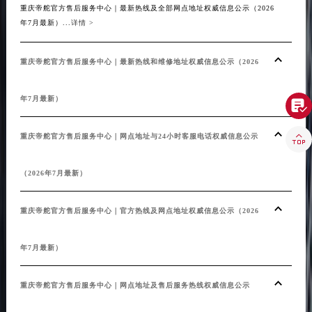
重庆帝舵官方售后服务中心｜最新热线及全部网点地址权威信息公示（2026
青海省海东市乐都区滨河路帝舵售后服务中心（需提前预约）
年7月最新）...
详情 >
青海省海南藏族自治州共和县青海湖大街帝舵售后服务中心（需提前预约）
青海省海西蒙古族藏族自治州德令哈市柴达木路帝舵售后服务中心（需提前预约）
重庆帝舵官方售后服务中心｜最新热线和维修地址权威信息公示（2026
青海省黄南藏族自治州同仁市德合隆路帝舵售后服务中心（需提前预约）
青海省西宁市城西区海湖新区西关大道帝舵售后服务中心（需提前预约）
年7月最新）

青海省玉树藏族自治州结古镇胜利路帝舵售后服务中心（需提前预约）
陕西省安康市汉滨区金州路帝舵售后服务中心（需提前预约）

重庆帝舵官方售后服务中心｜网点地址与24小时客服电话权威信息公示
陕西省宝鸡市渭滨区经二路帝舵售后服务中心（需提前预约）
陕西省汉中市汉台区北大街帝舵售后服务中心（需提前预约）
（2026年7月最新）
陕西省商洛市商州区州城街帝舵售后服务中心（需提前预约）
重庆帝舵官方售后服务中心｜官方热线及网点地址权威信息公示（2026
陕西省铜川市王益区红旗街帝舵售后服务中心（需提前预约）
陕西省渭南市临渭区东风大街帝舵售后服务中心（需提前预约）
年7月最新）
陕西省咸阳市秦都区沣西新城统一西路与白马河路交汇处帝舵售后服务中心（需提前预约）
陕西省延安市宝塔区中心街帝舵售后服务中心（需提前预约）
重庆帝舵官方售后服务中心｜网点地址及售后服务热线权威信息公示
陕西省榆林市榆阳区长兴路帝舵售后服务中心（需提前预约）
新疆维吾尔自治区阿克苏市东大街帝舵售后服务中心（需提前预约）