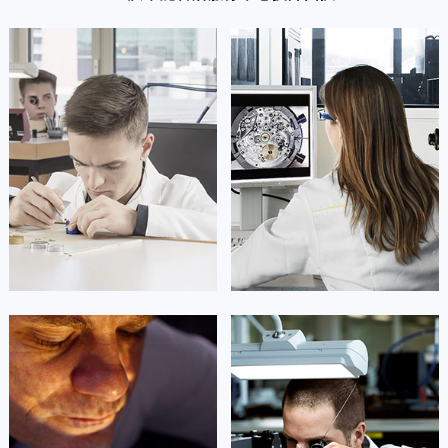
广东省汕头市龙湖区长平路帝舵售后服务中心（需提前预约）
广东省汕尾市城区香洲街道园林社区翠园街帝舵售后服务中心（需提前预约）
广东省韶关市武江区芙蓉新区与老城中心交汇处帝舵售后服务中心（需提前预约）
广东省深圳市罗湖区深南东路5001号华润大厦17层1701室帝舵售后服务中心（需提前预约）
广东省阳江市江城区东风一路帝舵售后服务中心（需提前预约）
广东省云浮市云城区金山路帝舵售后服务中心（需提前预约）
广东省湛江市赤坎区观海北路帝舵售后服务中心（需提前预约）
广东省肇庆市端州区信安大道与砚都大道交汇处帝舵售后服务中心（需提前预约）
广西壮族自治区百色市右江区中山二路帝舵售后服务中心（需提前预约）
广西壮族自治区北海市海城区北京路帝舵售后服务中心（需提前预约）
广西壮族自治区崇左市江州区石景林街道友谊大道与丽川路交汇处帝舵售后服务中心（需提前预约）
广西壮族自治区防城港市港口区金花茶大道帝舵售后服务中心（需提前预约）
凯罗尔·切尔西
达芙妮·克劳迪娅
广西壮族自治区贵港市港北区港城街道布山大道与仙衣路交叉口帝舵售后服务中心（需提前预约）
资深帝舵技师
资深帝舵技师
是重庆市江北区帝舵售后服务中心
是重庆市万州区帝舵售后服务中心
广西壮族自治区桂林市秀峰区红岭路帝舵售后服务中心（需提前预约）
(帝舵维修保养中心)
(帝舵维修保养中心)
的高级技师之一
的高级技师之一
广西壮族自治区河池市金城江区金城江街道朝阳路帝舵售后服务中心（需提前预约）
Chongqing Tudor Maintain center
Chongqing Tudor Maintain center
广西壮族自治区贺州市八步区城东街道灵峰南路帝舵售后服务中心（需提前预约）