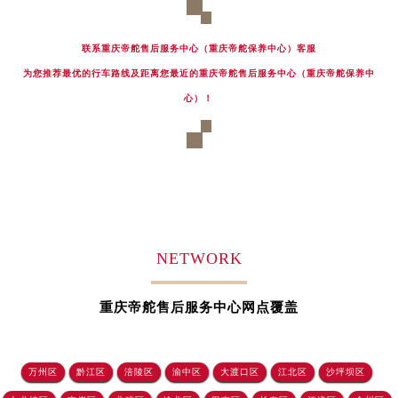
黑龙江省大庆市萨尔图区会战大街帝舵售后服务中心（需提前预约）
黑龙江省鹤岗市向阳区红军路帝舵售后服务中心（需提前预约）
联系重庆帝舵售后服务中心（重庆帝舵保养中心）客服
黑龙江省黑河市爱辉区中央街帝舵售后服务中心（需提前预约）
为您推荐最优的行车路线及距离您最近的重庆帝舵售后服务中心（重庆帝舵保养中
黑龙江省鸡西市鸡冠区红军路帝舵售后服务中心（需提前预约）
心）！
黑龙江省佳木斯市向阳区长安路帝舵售后服务中心（需提前预约）
黑龙江省牡丹江市东安区太平路帝舵售后服务中心（需提前预约）
黑龙江省七台河市桃山区大同街帝舵售后服务中心（需提前预约）
黑龙江省齐齐哈尔市龙沙区龙华路帝舵售后服务中心（需提前预约）
黑龙江省双鸭山市尖山区新兴大街帝舵售后服务中心（需提前预约）
黑龙江省绥化市北林区新华街与康庄路交叉口帝舵售后服务中心（需提前预约）
NETWORK
黑龙江省伊春市伊美区通河路帝舵售后服务中心（需提前预约）
吉林省白城市洮北区明仁南街帝舵售后服务中心（需提前预约）
重庆帝舵售后服务中心网点覆盖
吉林省白山市浑江区浑江大街帝舵售后服务中心（需提前预约）
吉林省吉林市船营区河南街帝舵售后服务中心（需提前预约）
吉林省辽源市龙山区人民大街帝舵售后服务中心（需提前预约）
万州区
黔江区
涪陵区
渝中区
大渡口区
江北区
沙坪坝区
吉林省梅河口市新华街道梅河大街帝舵售后服务中心（需提前预约）