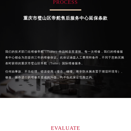
PROCESS


重庆沙坪坝区帝舵维修
重庆九龙坡区帝舵维修
河南省郑州市二七区民主路10号华润大厦29层2905室帝舵售后服务中心（需提前预约）
河南省周口市川汇区七一路帝舵售后服务中心（需提前预约）
重庆市璧山区帝舵售后服务中心延保条款
河南省驻马店市驿城区乐山大道与置地大道交叉口帝舵售后服务中心（需提前预约）
湖北省鄂州市鄂城区文星大道帝舵售后服务中心（需提前预约）
湖北省黄冈市黄州区赤壁大道帝舵售后服务中心（需提前预约）
湖北省黄石市黄石港区武汉路帝舵售后服务中心（需提前预约）
我们的技术部门在维修帝舵（Tudor）作品时非常谨慎。每一次维修，我们的维修服
湖北省荆门市东宝中天街步行街帝舵售后服务中心（需提前预约）
务中心都会为您提供三年的维修保证。此保证涵盖人工费用和备件，不同于您购买腕
表时获得的重庆市璧山区帝舵（Tudor）国际维修服务。
湖北省荆州市荆州区荆中路帝舵售后服务中心（需提前预约）
任何由事故、不当处理、错误使用（撞击、碰撞、将非防水腕表置于潮湿环境等）、
湖北省十堰市茅箭区人民北路帝舵售后服务中心（需提前预约）
修改、操作进行的维修而造成的问题，均不在此保证范围之内。
湖北省随州市曾都区青年路帝舵售后服务中心（需提前预约）
湖北省咸宁市咸安区长安大道帝舵售后服务中心（需提前预约）
湖北省襄阳市樊城区长虹路与人民路交叉口帝舵售后服务中心（需提前预约）
湖北省孝感市孝南区复兴大道帝舵售后服务中心（需提前预约）
湖北省宜昌市西陵区夷陵大道与港窑路帝舵售后服务中心（需提前预约）
湖南省常德市武陵区人民路帝舵售后服务中心（需提前预约）
EVALUATE
湖南省郴州市北湖区国庆北路帝舵售后服务中心（需提前预约）