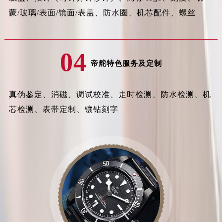
蒙/玻璃/表面/镜面/表盖、防水圈、机芯配件、螺丝
福建省漳州市龙文区步港路帝舵售后服务中心（需提前预约）
江苏省常州市新北区龙锦路1590号现代传媒中心5号楼10层1008室帝舵售后服务中心（需提前预约）
江苏省淮安市清江浦区淮海北路帝舵售后服务中心（需提前预约）
04
江苏省连云港市海州区通灌北路帝舵售后服务中心（需提前预约）
帝舵特色服务及定制
江苏省南京市秦淮区中山南路1号南京中心22层22-C1-C3室帝舵售后服务中心（需提前预约）
江苏省宿迁市宿城区西湖路帝舵售后服务中心（需提前预约）
真伪鉴定、消磁、调试校准、走时检测、防水检测、机
江苏省泰州市海陵区永定东路399号置地商务中心东塔（华润万象城）17层1706室帝舵售后服务中心（需提前预约）
芯检测、表带定制、镶钻刻字
江苏省徐州市鼓楼区淮海东路29号苏宁广场IFC国际金融中心35层3508室帝舵售后服务中心（需提前预约）
江苏省盐城市盐都区世纪大道5号盐城金融城写字楼1号楼16层1604室帝舵售后服务中心（需提前预约）
江苏省扬州市邗江区国展路29号星耀天地写字楼1号楼18层1803室帝舵售后服务中心（需提前预约）
江苏省镇江市京口区中山东路帝舵售后服务中心（需提前预约）
江西省抚州市临川区赣东大道帝舵售后服务中心（需提前预约）
江西省赣州市章贡区文清路帝舵售后服务中心（需提前预约）
江西省吉安市吉州区井冈山大道帝舵售后服务中心（需提前预约）
江西省景德镇市珠山区珠山中路帝舵售后服务中心（需提前预约）
江西省九江市浔阳区浔阳路帝舵售后服务中心（需提前预约）