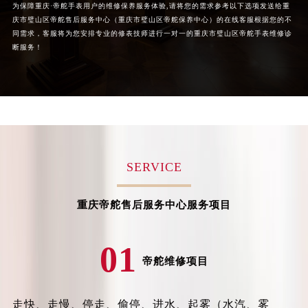
为保障重庆·帝舵手表用户的维修保养服务体验,请将您的需求参考以下选项发送给重
山西省大同市平城区迎宾街帝舵售后服务中心（需提前预约）
庆市璧山区帝舵售后服务中心（重庆市璧山区帝舵保养中心）的在线客服根据您的不
同需求，客服将为您安排专业的修表技师进行一对一的重庆市璧山区帝舵手表维修诊
山西省晋城市城区黄华街帝舵售后服务中心（需提前预约）
断服务！
山西省晋中市榆次区顺城街帝舵售后服务中心（需提前预约）
山西省临汾市尧都区解放路帝舵售后服务中心（需提前预约）
山西省吕梁市离石区永宁中路与建设街交叉口帝舵售后服务中心（需提前预约）
山西省朔州市朔城区怡西路与鄯阳西街交汇处帝舵售后服务中心（需提前预约）
山西省忻州市忻府区和平东街与七一南路交叉口帝舵售后服务中心（需提前预约）
山西省阳泉市郊区平阳东街与新城大道交叉口帝舵售后服务中心（需提前预约）
SERVICE
山西省运城市盐湖区河东街帝舵售后服务中心（需提前预约）
山西省长治市潞州区英雄中路帝舵售后服务中心（需提前预约）
重庆帝舵售后服务中心服务项目
山西省太原市迎泽区迎泽街道解放路15号亨得利名表维修授权店3楼帝舵售后服务中心（需提前预约）
天津市和平区赤峰道136号天津国际金融中心26层2603室帝舵售后服务中心（需提前预约）
01
安徽省安庆市迎江区人民路帝舵售后服务中心（需提前预约）
帝舵维修项目
安徽省蚌埠市蚌山区淮河路帝舵售后服务中心（需提前预约）
安徽省亳州市谯城区魏武大道帝舵售后服务中心（需提前预约）
走快、走慢、停走、偷停、进水、起雾（水汽、雾
安徽省池州市贵池区长江路帝舵售后服务中心（需提前预约）