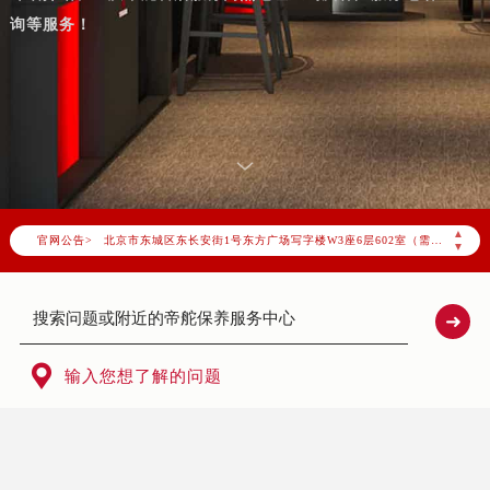
询等服务！
2026年7月帝舵中国区售后服务网络优化升级公告
2026年7月帝舵全国官方售后客户服务热线：400-801-5381
帝舵官方全国统一服务热线400-801-5381，服务覆盖中国大陆、香港、澳门、台湾全部区域（非大陆需加拨“+86”）
2026年7月帝舵售后服务中心最新网点地址：
▲
官网公告>
北京市东城区东长安街1号东方广场写字楼W3座6层602室（需提前预约）
▼
北京市朝阳区建国门外大街甲6号华熙国际中心写字楼D座11层1102室（需提前预约）
天津市和平区赤峰道136号天津国际金融中心写字楼26层2603室（需提前预约）
上海市徐汇区虹桥路3号港汇中心写字楼2座37层3705室（需提前预约）
上海市黄浦区南京东路299号宏伊国际广场写字楼8层806室（需提前预约）

输入您想了解的问题
南京市秦淮区中山南路1号（新街口）南京中心写字楼22层C1-1室（需提前预约）
常州市新北区龙锦路1590号现代传媒中心写字楼5号楼10层1008室（需提前预约）
徐州市鼓楼区淮海东路29号苏宁广场IFC国际金融中心写字楼35层3508室（需提前预约）
扬州市邗江区国展路29号星耀天地写字楼1号楼18层1803室（需提前预约）