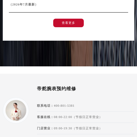
（2026年7月最新）
新疆维吾尔自治区阿拉尔市胜利大道帝舵售后服务中心（需提前预约）
新疆维吾尔自治区阿拉山口市友好路帝舵售后服务中心（需提前预约）
查看更多
新疆维吾尔自治区阿勒泰市解放路帝舵售后服务中心（需提前预约）
新疆维吾尔自治区阿图什市光明路帝舵售后服务中心（需提前预约）
新疆维吾尔自治区白杨市军垦路帝舵售后服务中心（需提前预约）
新疆维吾尔自治区北屯市团结路帝舵售后服务中心（需提前预约）
新疆维吾尔自治区博乐市博乐市北京路帝舵售后服务中心（需提前预约）
新疆维吾尔自治区昌吉市延安北路帝舵售后服务中心（需提前预约）
新疆维吾尔自治区阜康市博峰路帝舵售后服务中心（需提前预约）
新疆维吾尔自治区哈密市伊州区建国北路帝舵售后服务中心（需提前预约）
帝舵腕表预约维修
新疆维吾尔自治区和田市和田市北京西路帝舵售后服务中心（需提前预约）
新疆维吾尔自治区胡杨河市胡杨河市胡杨路帝舵售后服务中心（需提前预约）
联系电话：
400-801-5381
新疆维吾尔自治区霍尔果斯市亚欧北路帝舵售后服务中心（需提前预约）
客服在线：
08:00-22:00（节假日正常营业）
新疆维吾尔自治区喀什市解放北路帝舵售后服务中心（需提前预约）
新疆维吾尔自治区可克达拉市幸福路帝舵售后服务中心（需提前预约）
门店营业：
09:00-19:30（节假日正常营业）
新疆维吾尔自治区克拉玛依市克拉玛依区友谊路帝舵售后服务中心（需提前预约）