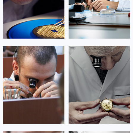
广西壮族自治区来宾市兴宾区桂中大道帝舵售后服务中心（需提前预约）
广西壮族自治区柳州市城中区中山中路帝舵售后服务中心（需提前预约）


重庆市江北区帝舵维修
重庆市万州区帝舵维修
广西壮族自治区钦州市钦南区金海湾东大街帝舵售后服务中心（需提前预约）
广西壮族自治区梧州市万秀区龙湖镇高旺路帝舵售后服务中心（需提前预约）
广西壮族自治区玉林市玉州区金玉路帝舵售后服务中心（需提前预约）
海南省儋州市儋州市那大镇兰洋北路帝舵售后服务中心（需提前预约）
杰登·奥斯卡里昂
查尔斯·彼得艾伯特
海南省东方市八所镇解放西路帝舵售后服务中心（需提前预约）
资深帝舵技师
资深帝舵技师
海南省琼海市嘉积镇东风路帝舵售后服务中心（需提前预约）
是重庆黔江区帝舵售后服务中心
是重庆涪陵区帝舵售后服务中心
(帝舵维修保养中心)
(帝舵维修保养中心)
海南省三沙市西沙区西沙群岛永兴岛北京路帝舵售后服务中心（需提前预约）
的高级技师之一
的高级技师之一
Chongqing Tudor Maintain center
Chongqing Tudor Maintain center
海南省三亚市吉阳区迎宾路帝舵售后服务中心（需提前预约）
海南省万宁市万城镇解放路帝舵售后服务中心（需提前预约）
海南省文昌市文城镇教育东路帝舵售后服务中心（需提前预约）


重庆黔江区帝舵维修
重庆涪陵区帝舵维修
海南省五指山市通什镇三月三大道帝舵售后服务中心（需提前预约）
香港特别行政区尖沙咀区油尖旺区广东道帝舵售后服务中心（需提前预约）
香港特别行政区金钟区中西区金钟道帝舵售后服务中心（需提前预约）
香港特别行政区九龙区油尖旺区弥敦道帝舵售后服务中心（需提前预约）