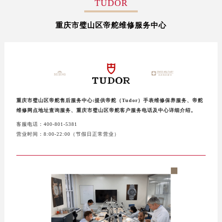
TUDOR
盐城市盐都区世纪大道5号盐城金融城写字楼1号楼16层1604室（需提前预约）
重庆市璧山区帝舵维修服务中心
泰州市海陵区永定东路399号置地商务中心东塔写字楼（华润万象城）17层1706室（需提前预约）
宁波市江北区大闸南路500号来福士广场办公楼20层2009室（需提前预约）
杭州市上城区钱江路1366号华润大厦写字楼A座5层503-5室（需提前预约）
金华市金东区东市南街777号金华万达广场写字楼4号楼22层2209室（需提前预约）
绍兴市越城区胜利东路379号世茂天际中心写字楼8层805室（需提前预约）
嘉兴市南湖区广益路705号嘉兴世界贸易中心写字楼A座13层1304室（需提前预约）
重庆市璧山区帝舵售后服务中心:提供帝舵（Tudor）手表维修保养服务、帝舵
南昌市红谷滩新区红谷中大道998号绿地双子塔（中央广场）A1座办公楼14层07室（需提前预约）
维修网点地址查询服务、重庆市璧山区帝舵客户服务电话及中心详细介绍。
济南市历下区经十路11111号华润中心写字楼（万象城）15层1508室（需提前预约）
客服电话：400-801-5381
营业时间：8:00-22:00（节假日正常营业）
广州市天河区天河路230号万菱汇国际中心写字楼A塔7层704室（需提前预约）
广州市越秀区环市东路371-375号世界贸易中心大厦南塔写字楼15层07室（需提前预约）
深圳市罗湖区深南东路5001号华润大厦写字楼17层1701室（需提前预约）
惠州市惠城区江北文昌一路7号华贸大厦写字楼1座30层05室（需提前预约）
厦门市思明区湖滨东路95号华润大厦写字楼B座11层1104室（需提前预约）
福州市鼓楼区五四路128-1号恒力城写字楼15层03室（需提前预约）
成都市锦江区人民东路6号SAC东原中心写字楼24层2406B室（需提前预约）