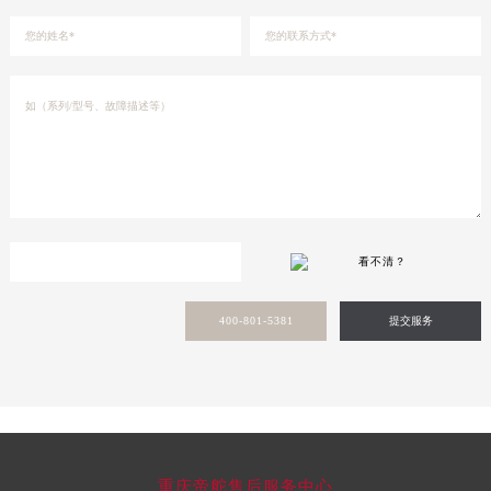
新疆维吾尔自治区库车市库车市文化东路帝舵售后服务中心（需提前预约）
新疆维吾尔自治区库尔勒市库尔勒市人民东路帝舵售后服务中心（需提前预约）
新疆维吾尔自治区奎屯市团结西街帝舵售后服务中心（需提前预约）
新疆维吾尔自治区昆玉市昆泉街帝舵售后服务中心（需提前预约）
新疆维吾尔自治区沙湾市三道河子镇世纪大道南路帝舵售后服务中心（需提前预约）
新疆维吾尔自治区石河子市北二路帝舵售后服务中心（需提前预约）
新疆维吾尔自治区双河市光明路帝舵售后服务中心（需提前预约）
新疆维吾尔自治区塔城市塔城地区闻琴路帝舵售后服务中心（需提前预约）
看不清？
新疆维吾尔自治区铁门关市兴疆路帝舵售后服务中心（需提前预约）
新疆维吾尔自治区图木舒克市图木舒克市中兴街帝舵售后服务中心（需提前预约）
400-801-5381
提交服务
新疆维吾尔自治区吐鲁番市高昌区文化中路文化中路帝舵售后服务中心（需提前预约）
新疆维吾尔自治区乌苏市乌鲁木齐北路帝舵售后服务中心（需提前预约）
新疆维吾尔自治区五家渠市长征西街帝舵售后服务中心（需提前预约）
新疆维吾尔自治区新星市东风路帝舵售后服务中心（需提前预约）
新疆维吾尔自治区伊宁市解放西路帝舵售后服务中心（需提前预约）
重庆帝舵售后服务中心
贵州省安顺市西秀区中华南路帝舵售后服务中心（需提前预约）