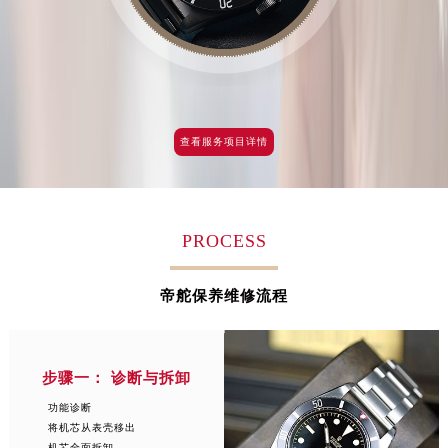
江西省南昌市红谷滩新区红谷中大道998号绿地双子塔（中央广场）A1座办公楼14层1407室帝舵售后服务中心（需提前预约）
江西省萍乡市安源区萍安北大道与康庄路交叉口帝舵售后服务中心（需提前预约）
江西省上饶市信州区滨江西路帝舵售后服务中心（需提前预约）
江西省新余市渝水区北湖西路帝舵售后服务中心（需提前预约）
江西省宜春市袁州区中山中路帝舵售后服务中心（需提前预约）
查看服务项目详情
江西省鹰潭市月湖区胜利东路帝舵售后服务中心（需提前预约）
山东省德州市德城区东风中路帝舵售后服务中心（需提前预约）
山东省东营市东营区济南路帝舵售后服务中心（需提前预约）
PROCESS
山东省济南市历下区经十路11111号华润中心写字楼（万象城）15层1508室帝舵售后服务中心（需提前预约）
山东省济宁市任城区太白楼路帝舵售后服务中心（需提前预约）
帝舵保养维修流程
山东省莱芜市文化南路8号银座商城名表维修一楼名表维修帝舵售后服务中心（需提前预约）
山东省临沂市兰山区解放路帝舵售后服务中心（需提前预约）
山东省日照市东港区烟台路帝舵售后服务中心（需提前预约）
步骤一： 诊断与拆卸
山东省泰安市泰山区财源街道泰山大街帝舵售后服务中心（需提前预约）
功能诊断
山东省威海市环翠区新威海路89号振华商厦一楼名表维修帝舵售后服务中心（需提前预约）
将机芯从表壳移出
山东省潍坊市奎文区东风东街帝舵售后服务中心（需提前预约）
机芯全面拆卸