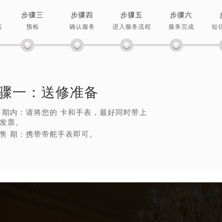
得利名表维修授权店1楼帝舵售后服务中心（需提前预约）
步骤三
步骤四
步骤五
步骤六
得利名表维修授权店1楼帝舵售后服务中心（需提前预约）
店
预检
确认服务
进入服务流程
服务完成
短
国际中心D座11层1102室帝舵售后服务中心（需提前预约）
广场W3座6层602室帝舵售后服务中心（需提前预约）
先天下帝舵售后服务中心（需提前预约）
特大街帝舵售后服务中心（需提前预约）
骤一：
送修准备
街帝舵售后服务中心（需提前预约）
3号王府井百货名表维修帝舵售后服务中心（需提前预约）
 期内：请将您的 卡和手表，最好同时带上
舵售后服务中心（需提前预约）
发票。
售 期：携带帝舵手表即可。
霍洛街帝舵售后服务中心（需提前预约）
央街帝舵售后服务中心（需提前预约）
街帝舵售后服务中心（需提前预约）
路帝舵售后服务中心（需提前预约）
大街帝舵售后服务中心（需提前预约）
市光明街与额尔敦路交叉口帝舵售后服务中心（需提前预约）
安大街帝舵售后服务中心（需提前预约）