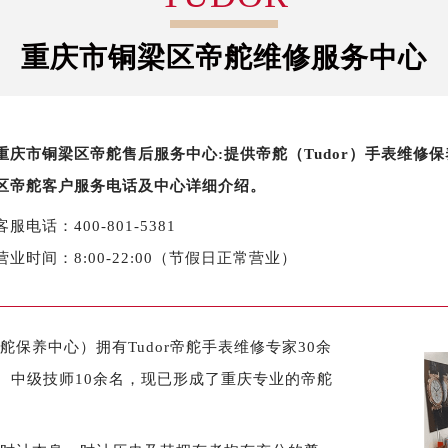
字楼1号楼16层1604室（需提前预约）
务中心东塔写字楼（华润万象城）17层1706室（需提前预约）
重庆市铜梁区帝舵维修服务中心
场办公楼20层2009室（需提前预约）
写字楼A座5层503-5室（需提前预约）
广场写字楼4号楼22层2209室（需提前预约）
重庆市铜梁区帝舵售后服务中心:提供帝舵（Tudor）手表维
际中心写字楼8层805室（需提前预约）
区帝舵客户服务电话及中心详细介绍。
易中心写字楼A座13层1304室（需提前预约）
绿地双子塔（中央广场）A1座办公楼14层07室（需提前预约）
客服电话：400-801-5381
心写字楼（万象城）15层1508室（需提前预约）
营业时间：8:00-22:00（节假日正常营业）
际中心写字楼A塔7层704室（需提前预约）
世界贸易中心大厦南塔写字楼15层07室（需提前预约）
厦写字楼17层1701室（需提前预约）
保养中心）拥有Tudor帝舵手表维修专家30余
厦写字楼1座30层05室（需提前预约）
、中级技师10余名，现已形成了重庆专业的帝舵
字楼B座11层1104室（需提前预约）
写字楼15层03室（需提前预约）
心写字楼24层2406B室（需提前预约）