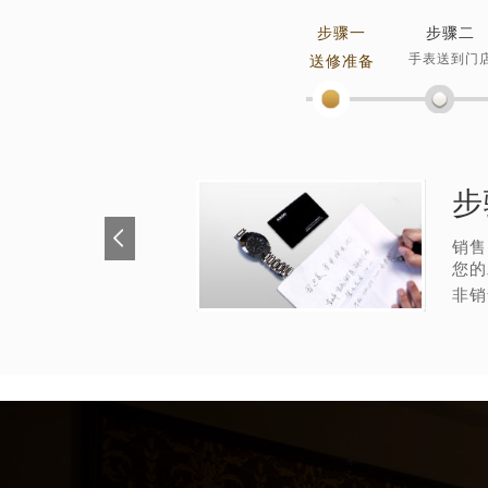
辽宁省沈阳市沈河区中街路137号亨
步骤一
步骤二
辽宁省沈阳市沈河区中街路83号亨
手表送到门
送修准备
北京市朝阳区建国门外大街甲6号华熙
北京市东城区东长安街1号王府井东方
河北省保定市竞秀区朝阳北大街北国
内蒙古自治区阿拉善盟市左旗土尔扈
步
内蒙古自治区巴彦淖尔市临河区新华
内蒙古自治区包头市青山区幸福路甲
销售
内蒙古自治区赤峰市红山区哈达街帝
您的
非销
内蒙古自治区鄂尔多斯市东胜区伊金
内蒙古自治区呼伦贝尔市海拉尔区中
内蒙古自治区通辽市科尔沁区明仁大
内蒙古自治区乌海市海勃湾区人民南
内蒙古自治区乌兰察布市集宁区恩和
内蒙古自治区锡林郭勒盟市锡林浩特
内蒙古自治区兴安盟市乌兰浩特市兴