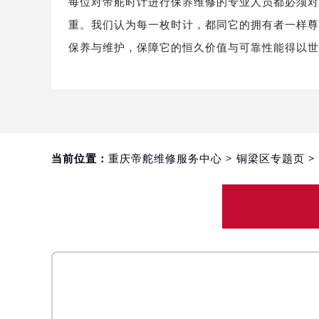
每位对帝舵时计进行保养维修的专业人员都必须
重庆市江北区观音桥步行街2号融恒时
重。我们认为每一枚时计，都同它的拥有者一样
长沙市芙蓉区定王台街道建湘路393
保养与维护，保障它的恒久价值与可靠性能得以
郑州市二七区铭功路10号华润大厦写字
太原市迎泽区解放路15号亨得利名
沈阳市沈河区中街路137号亨得利名
沈阳市沈河区中街路83号亨得利名
乌鲁木齐市天山区红山路26号时代广场
温州市鹿城区锦绣路1067号置信广场
当前位置：
重庆帝舵维修服务中心
>
铜梁区专题页
>
哈尔滨市道里区友谊西路600号富力中
大连市中山区人民路15号国际金融大
佛山市禅城区季华五路57号万科金融中
东莞市东城街道鸿福东路1号民盈国贸
无锡市梁溪区人民中路139号恒隆广场
南通市崇川区工农路57号圆融广场写字
苏州市苏州工业园区星港街199号苏州
武汉市江汉区解放大道686号世界贸易