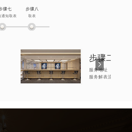
步骤七
步骤八
信通知取表
取表
步骤二：
手
服务地址
服务解表流程