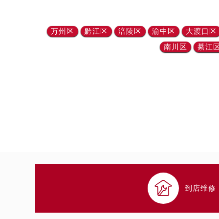
吉林省四平市铁东区紫气大路与南九
吉林省松原市宁江区五环大街帝舵售
万州区
黔江区
涪陵区
渝中区
大渡口区
吉林省通化市东昌区环通乡江南大街
南川区
綦江
吉林省延边市延吉市解放路帝舵售后
辽宁省鞍山市铁东区站前街帝舵售后
辽宁省本溪市平山区胜利路帝舵售后
辽宁省朝阳市双塔区新华路帝舵售后
辽宁省丹东市振兴区七经街帝舵售后
辽宁省抚顺市新抚区东一路帝舵售后
辽宁省阜新市海州区解放大街帝舵售
辽宁省葫芦岛市连山区中央路帝舵售
辽宁省锦州市古塔区中央大街帝舵售
辽宁省辽阳市白塔区新运大街帝舵售

辽宁省盘锦市兴隆台区石油大街帝舵
到店维修
辽宁省铁岭市银州区南马路帝舵售后
辽宁省营口市站前区市府路与渤海大