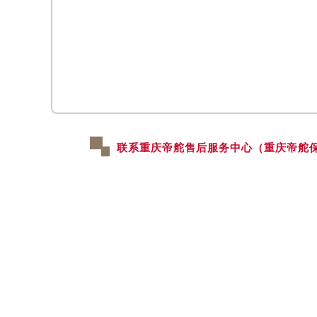
黑龙江省大庆市萨尔图区会战大街帝
黑龙江省鹤岗市向阳区红军路帝舵售
黑龙江省黑河市爱辉区中央街帝舵售
黑龙江省鸡西市鸡冠区红军路帝舵售
黑龙江省佳木斯市向阳区长安路帝舵
黑龙江省牡丹江市东安区太平路帝舵
黑龙江省七台河市桃山区大同街帝舵
联系重庆帝舵售后服务中心（重庆帝舵
黑龙江省齐齐哈尔市龙沙区龙华路帝
黑龙江省双鸭山市尖山区新兴大街帝
黑龙江省绥化市北林区新华街与康庄
黑龙江省伊春市伊美区通河路帝舵售
吉林省白城市洮北区明仁南街帝舵售
吉林省白山市浑江区浑江大街帝舵售
吉林省吉林市船营区河南街帝舵售后
吉林省辽源市龙山区人民大街帝舵售
吉林省梅河口市新华街道梅河大街帝