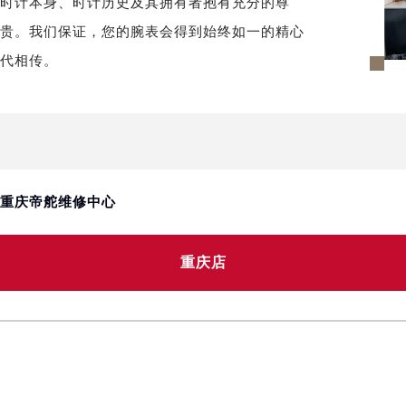
对时计本身、时计历史及其拥有者抱有充分的尊
代广场写字楼9层902室（需提前预约）
尊贵。我们保证，您的腕表会得到始终如一的精心
号世茂环球金融中心写字楼（芙蓉广场）10层13室（需提前预约
世代相传。
楼29层2905室（需提前预约）
表服务中心（品牌授权店）3层整层（需提前预约）
表服务中心（品牌授权店）1层整层（需提前预约）
表服务中心（品牌授权店）1层整层（需提前预约）
（CCMALL）C座17层17-B（需提前预约）
10层1015室（需提前预约）
 重庆帝舵维修中心
心T2座写字楼29层03室（需提前预约）
厦7层G室（需提前预约）
重庆店
心C座12层1205室（需提前预约）
中心T1写字楼9层907室（需提前预约）
写字楼1座11层1104室（需提前预约）
楼16层1603室（需提前预约）
中心办公楼C座22层08室（需提前预约）
大厦38层09室（需提前预约）