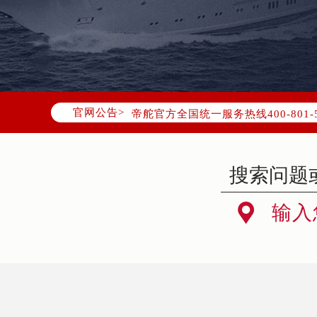
2026年7月帝舵中国区售后服务网络
2026年7月帝舵全国官方售后客户服务热线
官网公告>
帝舵官方全国统一服务热线400-80
2026年7月帝舵售后服务中心最新网
北京市东城区东长安街1号东方广场写
北京市朝阳区建国门外大街甲6号华熙
天津市和平区赤峰道136号天津国际金

输入
上海市徐汇区虹桥路3号港汇中心写字楼
上海市黄浦区南京东路299号宏伊国
南京市秦淮区中山南路1号（新街口）
常州市新北区龙锦路1590号现代传媒
徐州市鼓楼区淮海东路29号苏宁广场I
扬州市邗江区国展路29号星耀天地写字