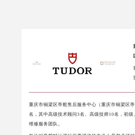
盐城市盐都区世纪大道5号盐城金融城写
泰州市海陵区永定东路399号置地商
宁波市江北区大闸南路500号来福士广
杭州市上城区钱江路1366号华润大厦
金华市金东区东市南街777号金华万达
绍兴市越城区胜利东路379号世茂天
嘉兴市南湖区广益路705号嘉兴世界贸
南昌市红谷滩新区红谷中大道998号
济南市历下区经十路11111号华润中
广州市天河区天河路230号万菱汇国
广州市越秀区环市东路371-375号
深圳市罗湖区深南东路5001号华润大
重庆市铜梁区帝舵售后服务中心（重庆市铜梁区帝舵
惠州市惠城区江北文昌一路7号华贸大
名，其中高级技术顾问3名、高级技师10名，初级
厦门市思明区湖滨东路95号华润大厦写
维修服务团队。
福州市鼓楼区五四路128-1号恒力城
成都市锦江区人民东路6号SAC东原中