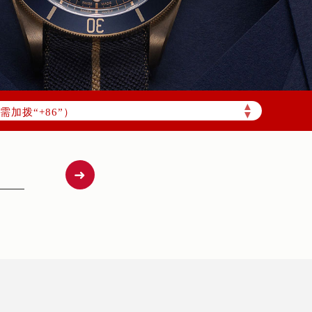
▲
加拨“+86”）
▼