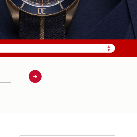
加拨“+86”）
▲
▼