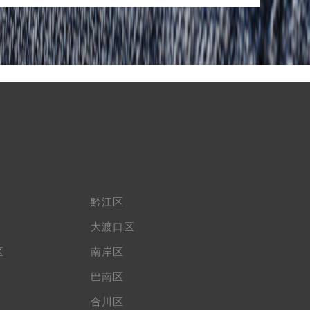
提前预约）
黔江区
大渡口区
区
南岸区
巴南区
合川区