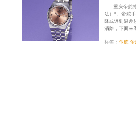
郑州市二七区铭功路10号华润大厦写字
重庆帝舵
太原市迎泽区解放路15号亨得利名
法）”。帝舵
降或遇到温差
沈阳市沈河区中街路137号亨得利名
消除，下面来看
沈阳市沈河区中街路83号亨得利名
乌鲁木齐市天山区红山路26号时代广场
标签：
帝舵 
温州市鹿城区锦绣路1067号置信广场
哈尔滨市道里区友谊西路600号富力中
大连市中山区人民路15号国际金融大
佛山市禅城区季华五路57号万科金融中
东莞市东城街道鸿福东路1号民盈国贸
无锡市梁溪区人民中路139号恒隆广场
南通市崇川区工农路57号圆融广场写字
苏州市苏州工业园区星港街199号苏州
武汉市江汉区解放大道686号世界贸易
南宁市青秀区金湖路59号地王大厦12
合肥市蜀山区潜山路111号万象城华润