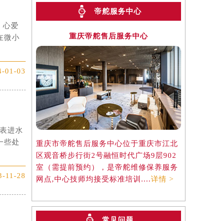
帝舵服务中心
。心爱
重庆帝舵售后服务中心
在微小
4-01-03
手表进水
一些处
重庆市帝舵售后服务中心位于重庆市江北
区观音桥步行街2号融恒时代广场9层902
室（需提前预约），是帝舵维修保养服务
3-11-28
网点,中心技师均接受标准培训....
详情 >
）
常见问题