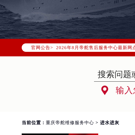
2026年8月帝舵中国区售后服务网络
2026年8月帝舵全国官方售后客户服务热线
帝舵官方全国统一服务热线400-80
2026年8月帝舵售后服务中心最新网
官网公告>
北京市朝阳区建国门外大街甲6号华熙
北京市东城区东长安街1号东方广场写
天津市和平区赤峰道136号天津国际金
上海市徐汇区虹桥路3号港汇中心写字楼
上海市黄浦区南京东路299号宏伊国

输入
南京市秦淮区中山南路1号（新街口）
常州市新北区龙锦路1590号现代传媒
徐州市鼓楼区淮海东路29号苏宁广场I
扬州市邗江区国展路29号星耀天地写字
当前位置：
重庆帝舵维修服务中心
> 进水进灰
盐城市盐都区世纪大道5号盐城金融城写
泰州市海陵区永定东路399号置地商