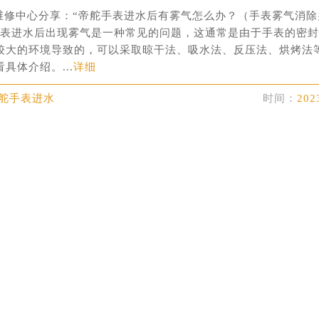
楼29层2905室（需提前预约）
维修中心分享：“帝舵手表进水后有雾气怎么办？（手表雾气消除
表服务中心（品牌授权店）3层整层（需提前预约）
手表进水后出现雾气是一种常见的问题，这通常是由于手表的密
较大的环境导致的，可以采取晾干法、吸水法、反压法、烘烤法
表服务中心（品牌授权店）1层整层（需提前预约）
具体介绍。...
详细
表服务中心（品牌授权店）1层整层（需提前预约）
（CCMALL）C座17层17-B（需提前预约）
帝舵手表进水
时间：
202
10层1015室（需提前预约）
心T2座写字楼29层03室（需提前预约）
厦7层G室（需提前预约）
心C座12层1205室（需提前预约）
中心T1写字楼9层907室（需提前预约）
写字楼1座11层1104室（需提前预约）
楼16层1603室（需提前预约）
中心办公楼C座22层08室（需提前预约）
大厦38层09室（需提前预约）
楼1224室（需提前预约）
大厦B座12楼03室（需提前预约）