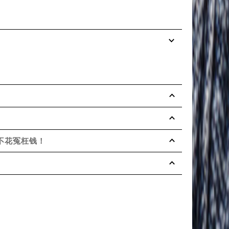
不花冤枉钱！