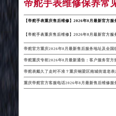
帝舵手表维修保养常
吉林省通化市东昌区环通乡江南大街
吉林省延边市延吉市解放路帝舵售后
辽宁省鞍山市铁东区站前街帝舵售后
【帝舵手表重庆售后维修】2026年8月最新官方
辽宁省本溪市平山区胜利路帝舵售后
辽宁省朝阳市双塔区新华路帝舵售后
【帝舵手表重庆售后维修】2026年8月最新官方服
辽宁省丹东市振兴区七经街帝舵售后
辽宁省抚顺市新抚区东一路帝舵售后
帝舵官方重庆2026年8月最新售后服务地址及全
辽宁省阜新市海州区解放大街帝舵售
帝舵重庆专柜2026年8月最新通告：客户服务官
辽宁省葫芦岛市连山区中央路帝舵售
辽宁省锦州市古塔区中央大街帝舵售
帝舵表戴久了走时不准？重庆铜梁区南城街道老表友
辽宁省辽阳市白塔区新运大街帝舵售
重庆帝舵官方客服电话2026年8月最新售后维修
辽宁省盘锦市兴隆台区石油大街帝舵
辽宁省铁岭市银州区南马路帝舵售后
辽宁省营口市站前区市府路与渤海大
辽宁省沈阳市沈河区中街路137号亨
辽宁省沈阳市沈河区中街路83号亨