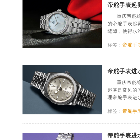
帝舵手表起
宁波市江北区大闸南路500号来福士广
杭州市上城区钱江路1366号华润大厦
重庆帝舵
金华市金东区东市南街777号金华万达
的帝舵手表起
缝隙，使得水汽
绍兴市越城区胜利东路379号世茂天
嘉兴市南湖区广益路705号嘉兴世界贸
标签：
帝舵手
南昌市红谷滩新区红谷中大道998号
济南市历下区经十路11111号华润中
广州市天河区天河路230号万菱汇国
帝舵手表进
广州市越秀区环市东路371-375号
重庆帝舵
深圳市罗湖区深南东路5001号华润大
起雾是常见的
惠州市惠城区江北文昌一路7号华贸大
理帝舵手表进水
厦门市思明区湖滨东路95号华润大厦写
福州市鼓楼区五四路128-1号恒力城
标签：
帝舵手
成都市锦江区人民东路6号SAC东原中
重庆市江北区观音桥步行街2号融恒时
帝舵手表进
长沙市芙蓉区定王台街道建湘路393