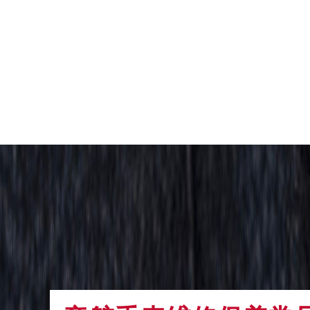
黑龙江省黑河市爱辉区中央街帝舵售
黑龙江省鸡西市鸡冠区红军路帝舵售
黑龙江省佳木斯市向阳区长安路帝舵
黑龙江省牡丹江市东安区太平路帝舵
黑龙江省七台河市桃山区大同街帝舵
黑龙江省齐齐哈尔市龙沙区龙华路帝
黑龙江省双鸭山市尖山区新兴大街帝
黑龙江省绥化市北林区新华街与康庄
黑龙江省伊春市伊美区通河路帝舵售
吉林省白城市洮北区明仁南街帝舵售
吉林省白山市浑江区浑江大街帝舵售
吉林省吉林市船营区河南街帝舵售后
吉林省辽源市龙山区人民大街帝舵售
吉林省梅河口市新华街道梅河大街帝
吉林省四平市铁东区紫气大路与南九
吉林省松原市宁江区五环大街帝舵售