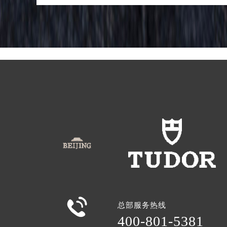
北京市朝阳区建国门外大街甲6号华熙
北京市东城区东长安街1号王府井东方
河北省保定市竞秀区朝阳北大街北国
内蒙古自治区阿拉善盟市左旗土尔扈
内蒙古自治区巴彦淖尔市临河区新华
内蒙古自治区包头市青山区幸福路甲
内蒙古自治区赤峰市红山区哈达街帝
内蒙古自治区鄂尔多斯市东胜区伊金
内蒙古自治区呼伦贝尔市海拉尔区中
内蒙古自治区通辽市科尔沁区明仁大
内蒙古自治区乌海市海勃湾区人民南
内蒙古自治区乌兰察布市集宁区恩和
内蒙古自治区锡林郭勒盟市锡林浩特
内蒙古自治区兴安盟市乌兰浩特市兴

总部服务热线
山西省大同市平城区迎宾街帝舵售后
400-801-5381
山西省晋城市城区黄华街帝舵售后服