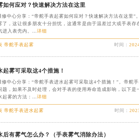
雾如何应对？快速解决方法在这里
场办公楼20层2009室（需提前预约）
写字楼A座5层503-5室（需提前预约）
维修中心分享：“帝舵手表起雾如何应对？快速解决方法在这里”
广场写字楼4号楼22层2209室（需提前预约）
雾了，这让很多朋友十分担忧，这通常是由于温差过大或手表存
进入表壳内。...
详细
际中心写字楼8层805室（需提前预约）
易中心写字楼A座13层1304室（需提前预约）
表 帝舵手表起雾
时间：
202
绿地双子塔（中央广场）A1座办公楼14层07室（需提前预约）
心写字楼（万象城）15层1508室（需提前预约）
际中心写字楼A塔7层704室（需提前预约）
水起雾可采取这4个措施！
世界贸易中心大厦南塔写字楼15层07室（需提前预约）
维修中心分享：“帝舵手表进水起雾可采取这4个措施！”。帝舵
厦写字楼17层1701室（需提前预约）
问题，如果不及时处理，会对手表的使用寿命造成影响，以下是
厦写字楼1座30层05室（需提前预约）
起雾的方法：...
详细
字楼B座11层1104室（需提前预约）
写字楼15层03室（需提前预约）
表 帝舵手表进水起雾
时间：
202
心写字楼24层2406B室（需提前预约）
代广场写字楼9层902室（需提前预约）
水后有雾气怎么办？（手表雾气消除办法）
号世茂环球金融中心写字楼（芙蓉广场）10层13室（需提前预约