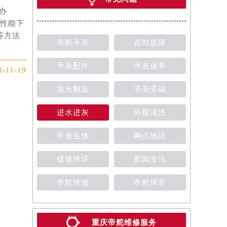
办
封性能下
等方法
帝舵手表
走时故障
手表配件
手表保养
3-11-19
抛光翻新
手表受磁
进水进灰
外观清洗
手表生锈
网点地址
磕碰摔坏
新闻资讯
帝舵维修
帝舵保养
重庆帝舵维修服务