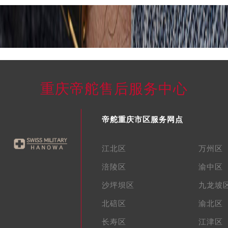
国际中心D座11层1102室帝舵售后服务中心（北京总部）（需
广场W3座6层602室帝舵售后服务中心（需提前预约）
先天下帝舵售后服务中心（需提前预约）
特大街帝舵售后服务中心（需提前预约）
街帝舵售后服务中心（需提前预约）
3号王府井百货名表维修帝舵售后服务中心（需提前预约）
重庆帝舵售后服务中心
舵售后服务中心（需提前预约）
霍洛街帝舵售后服务中心（需提前预约）
帝舵重庆市区服务网点
央街帝舵售后服务中心（需提前预约）
街帝舵售后服务中心（需提前预约）
江北区
万州区
路帝舵售后服务中心（需提前预约）
大街帝舵售后服务中心（需提前预约）
涪陵区
渝中区
市光明街与额尔敦路交叉口帝舵售后服务中心（需提前预约）
沙坪坝区
九龙坡
安大街帝舵售后服务中心（需提前预约）
北碚区
渝北区
服务中心（需提前预约）
长寿区
江津区
务中心（需提前预约）