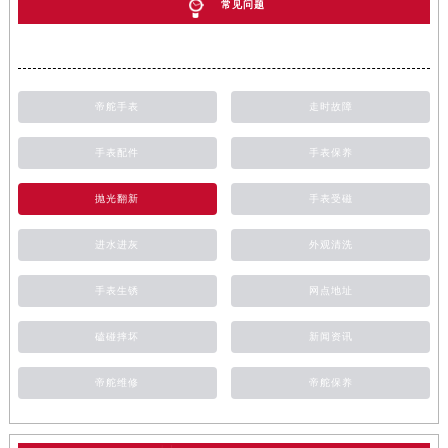
常见问题
帝舵手表
走时故障
手表配件
手表保养
抛光翻新
手表受磁
进水进灰
外观清洗
手表生锈
网点地址
磕碰摔坏
新闻资讯
帝舵维修
帝舵保养