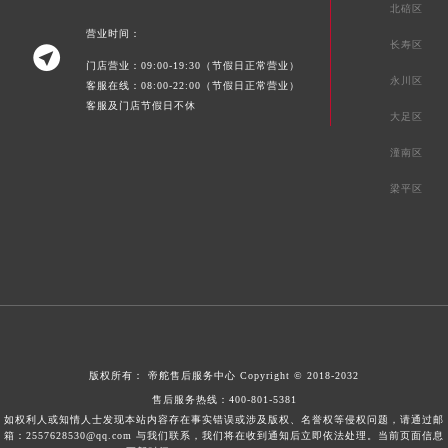
北碚区
营业时间：
长寿区

门店营业：09:00-19:30（节假日正常营业）
永川区
客服在线：08:00-22:00（节假日正常营业）
客服及门店节假日不休
大足区
潼南区
梁平区
版权所有：
帝舵售后服务中心
Copyright © 2018-2032
售后服务热线：
400-801-5381
如权利人或知情人士发现本站内容存在事实错误或涉及版权、名誉权等侵权问题，请通过邮
箱：2557628530@qq.com 与我们联系，我们将在收到通知后立即依法处理。当前页面信息