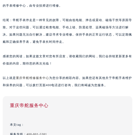
的手表维修中心，由专业技师进行维修。
结尾：帝舵手表停走是一种常见的故障，可能由低电能、摔击或震动、磁场干扰等原因导
致。对于这些问题，可以通过检查电能、手动上链、防震处理、远离磁场等方法进行解
决。如果问题无法自行解决，建议寻求专业维修。保持手表的正常运行状态，可以定期佩
戴和正确保养手表，避免手表长时间停走。
感谢您的阅读，如果这篇文章对您有所启发，请收藏我们的网站，我们会持续更新更多有
价值的内容，期待您的再次光临！
以上就是
重庆帝舵维修服务中心
为您分享的精彩内容。如果您还有其他关于帝舵手表维护
和保养的问题，可以拨打页面400电话进行咨询，我们将竭诚为您服务。
重庆帝舵服务中心
本文tag：
服务专线：
400-801-5381