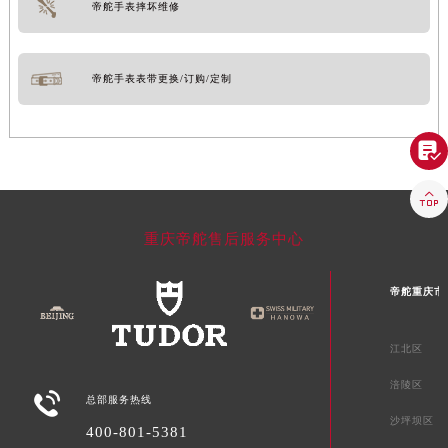
帝舵手表摔坏维修
帝舵手表表带更换/订购/定制


重庆帝舵售后服务中心
帝舵重庆市
江北区
涪陵区

总部服务热线
沙坪坝区
400-801-5381