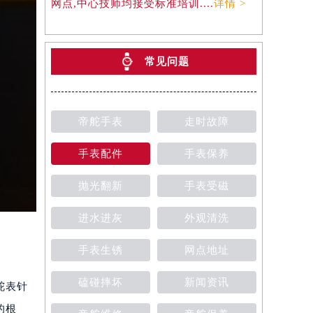
网点,中心技师均接受标准培训....
详情 >
常见问题
帝舵手表
走时故障
手表配件
手表保养
抛光翻新
手表受磁
进水进灰
外观清洗
手表生锈
网点地址
磕碰摔坏
新闻资讯
舵表针
的根