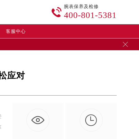
腕表保养及检修

400-801-5381
客服中心

松应对

爱
这