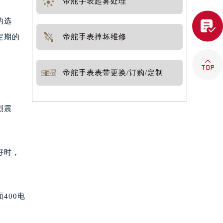
帝舵手表起雾处理
的选

帝舵手表摔坏维修
定期的

帝舵手表表带更换/订购/定制
烈震
好时，
400电