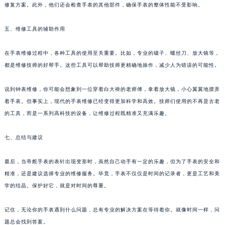
修复方案。此外，他们还会检查手表的其他部件，确保手表的整体性能不受影响。
五、维修工具的辅助作用
在手表维修过程中，各种工具的使用至关重要。比如，专业的镊子、螺丝刀、放大镜等，
都是维修技师的好帮手。这些工具可以帮助技师更精确地操作，减少人为错误的可能性。
说到钟表维修，你可能会想象到一位穿着白大褂的老师傅，拿着放大镜，小心翼翼地摆弄
着手表。但事实上，现代的手表维修已经变得更加科学和高效。技师们使用的不再是古老
的工具，而是一系列高科技的设备，让维修过程既精准又充满乐趣。
七、总结与建议
最后，当帝舵手表的表针出现变形时，虽然自己动手有一定的乐趣，但为了手表的安全和
精准，还是建议选择专业的维修服务。毕竟，手表不仅仅是时间的记录者，更是工艺和美
学的结晶。保护好它，就是对时间的尊重。
记住，无论你的手表遇到什么问题，总有专业的解决方案在等待着你。就像时间一样，问
题总会找到答案。