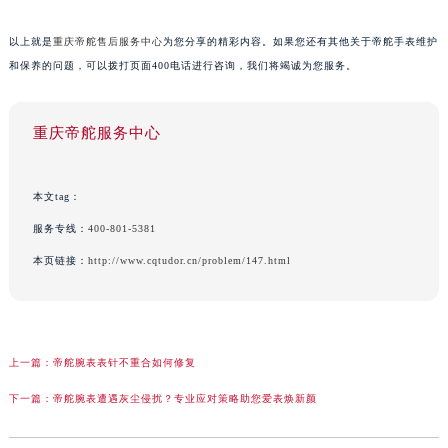
以上就是
重庆帝舵售后服务中心
为您分享的精彩内容。如果您还有其他关于帝舵手表维护
和保养的问题，可以拨打页面400电话进行咨询，我们将竭诚为您服务。
重庆帝舵服务中心
本文tag：
服务专线：
400-801-5381
本页链接：
http://www.cqtudor.cn/problem/147.html
上一篇：
帝舵腕表表针不重合如何修复
下一篇：
帝舵腕表遭遇灰尘侵扰？专业应对策略助您爱表焕新颜