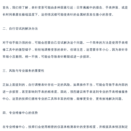
首先，我们得了解，表针变形可能由多种因素引起：日常佩戴中的撞击、手表摔落、或是
长时间暴露在极端温度下。这些情况都可能使表针的金属材质发生微小的形变。
二、自行尝试的解决办法
对于动手能力强的你，可能会想要自己尝试解决这个问题。一个简单的方法是使用手表维
修工具中的微型镊子，轻轻地调整变形的表针。但请注意，这需要非常小心，因为表针非
常细小且脆弱。稍一不慎，可能会导致表针断裂或进一步损坏。
三、风险与专业服务的重要性
正如上面提到的，自行调整表针存在一定的风险。如果操作不当，可能会导致手表内部的
进一步损害，甚至影响到手表的精准度。因此，强烈建议将手表送到专业的手表维修服务
中心。这里的技师们拥有专业的工具和丰富的经验，能够更安全、更有效地解决问题。
四、专业维修中心的优势
在专业维修中心，技师们会使用精密的仪器来检测表针的变形程度，并根据具体情况制定