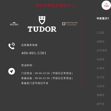

重庆帝舵售后服务中心
帝舵重庆市
江北区
涪陵区

总部服务热线
沙坪坝区
400-801-5381
北碚区
营业时间：
长寿区

门店营业：09:00-19:30（节假日正常营业）
永川区
客服在线：08:00-22:00（节假日正常营业）
客服及门店节假日不休
大足区
潼南区
梁平区