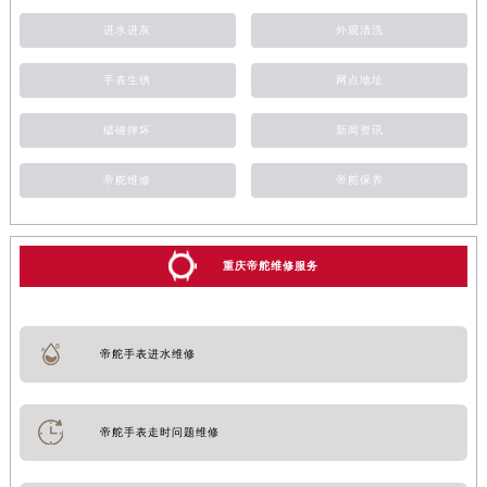
进水进灰
外观清洗
手表生锈
网点地址
磕碰摔坏
新闻资讯
帝舵维修
帝舵保养
重庆帝舵维修服务
帝舵手表进水维修
帝舵手表走时问题维修