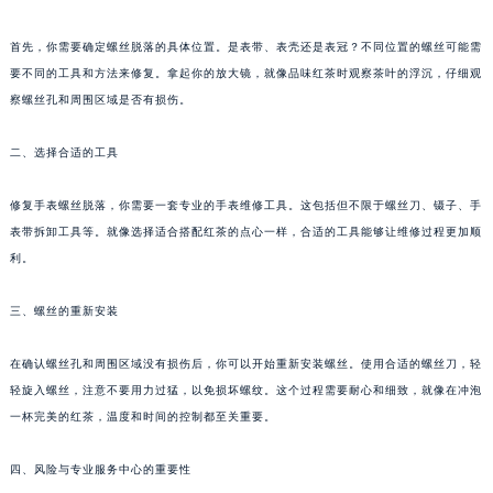
首先，你需要确定螺丝脱落的具体位置。是表带、表壳还是表冠？不同位置的螺丝可能需
要不同的工具和方法来修复。拿起你的放大镜，就像品味红茶时观察茶叶的浮沉，仔细观
察螺丝孔和周围区域是否有损伤。
二、选择合适的工具
修复手表螺丝脱落，你需要一套专业的手表维修工具。这包括但不限于螺丝刀、镊子、手
表带拆卸工具等。就像选择适合搭配红茶的点心一样，合适的工具能够让维修过程更加顺
利。
三、螺丝的重新安装
在确认螺丝孔和周围区域没有损伤后，你可以开始重新安装螺丝。使用合适的螺丝刀，轻
轻旋入螺丝，注意不要用力过猛，以免损坏螺纹。这个过程需要耐心和细致，就像在冲泡
一杯完美的红茶，温度和时间的控制都至关重要。
四、风险与专业服务中心的重要性