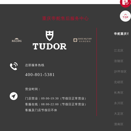


重庆帝舵售后服务中心
帝舵重庆市
江北区
涪陵区

总部服务热线
沙坪坝区
400-801-5381
北碚区
营业时间：
长寿区

门店营业：09:00-19:30（节假日正常营业）
永川区
客服在线：08:00-22:00（节假日正常营业）
客服及门店节假日不休
大足区
潼南区