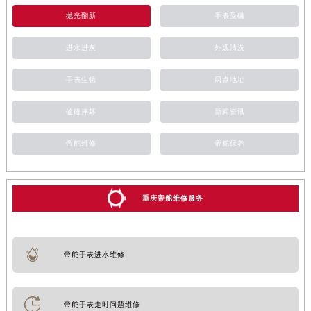
抛光翻新
手表受磁
进水进灰
外观清洗
手表生锈
网点地址
磕碰摔坏
新闻资讯
帝舵维修
帝舵保养
重庆帝舵维修服务
帝舵手表进水维修
帝舵手表走时问题维修