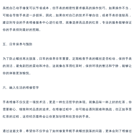
虽然自己动手修复可以节省成本，但手表的精密性要求极高的操作技巧。如果操作不当，
可能会导致手表进一步损坏。因此，如果你对自己的技术不够自信，或者手表价值较高，
建议到专业的手表维修服务中心进行处理。就像选择高品质的红茶，专业的服务能够保证
你的手表得到最好的照顾。
五、日常保养与预防
为了防止螺丝再次脱落，日常的保养非常重要。定期检查手表的螺丝是否松动，保持手表
的清洁，避免剧烈的震动和冲击。这就像在享用红茶时，保持环境的整洁和宁静，能够让
你的体验更加愉悦。
六、融入生活的维修哲学
手表维修不仅仅是一项技术活，更是一种生活哲学的体现。就像品味一杯上好的红茶，你
需要耐心、细致和对品质的追求。在维修过程中，你可能会遇到困难和挑战，但正如享受
红茶的过程，这些经历最终会让你更加珍惜和欣赏你的手表。
通过这篇文章，希望你不仅学会了如何修复帝舵手表螺丝脱落的问题，更体会到了维修过