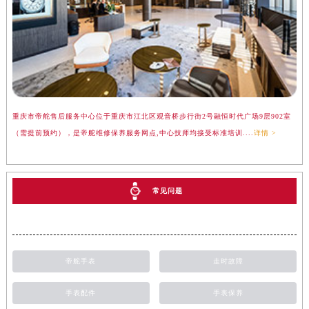
重庆市帝舵售后服务中心位于重庆市江北区观音桥步行街2号融恒时代广场9层902室
（需提前预约），是帝舵维修保养服务网点,中心技师均接受标准培训....
详情 >
常见问题
帝舵手表
走时故障
手表配件
手表保养