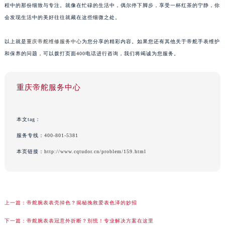
程中的那份细致与专注。就像在忙碌的生活中，偶尔停下脚步，享受一杯红茶的宁静，你
会发现生活中的美好往往就藏在这些细微之处。
以上就是
重庆帝舵维修服务中心
为您分享的精彩内容。如果您还有其他关于帝舵手表维护
和保养的问题，可以拨打页面400电话进行咨询，我们将竭诚为您服务。
重庆帝舵服务中心
本文tag：
服务专线：
400-801-5381
本页链接：
http://www.cqtudor.cn/problem/159.html
上一篇：
帝舵腕表表壳掉色？揭秘挽救爱表色泽的妙招
下一篇：
帝舵腕表表冠意外折断？别慌！专业解决方案在这里