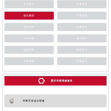
手表配件
手表保养
抛光翻新
手表受磁
进水进灰
外观清洗
手表生锈
网点地址
磕碰摔坏
新闻资讯
帝舵维修
帝舵保养
重庆帝舵维修服务
帝舵手表进水维修