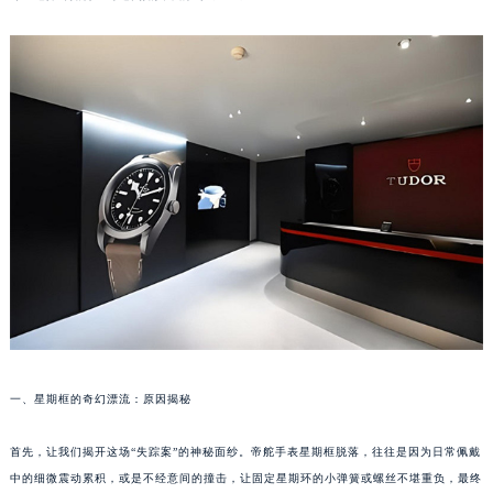
一、星期框的奇幻漂流：原因揭秘
首先，让我们揭开这场“失踪案”的神秘面纱。帝舵手表星期框脱落，往往是因为日常佩戴
中的细微震动累积，或是不经意间的撞击，让固定星期环的小弹簧或螺丝不堪重负，最终