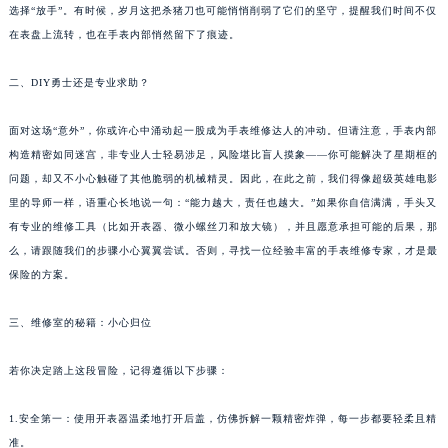
选择“放手”。有时候，岁月这把杀猪刀也可能悄悄削弱了它们的坚守，提醒我们时间不仅
在表盘上流转，也在手表内部悄然留下了痕迹。
二、DIY勇士还是专业求助？
面对这场“意外”，你或许心中涌动起一股成为手表维修达人的冲动。但请注意，手表内部
构造精密如同迷宫，非专业人士轻易涉足，风险堪比盲人摸象——你可能解决了星期框的
问题，却又不小心触碰了其他脆弱的机械精灵。因此，在此之前，我们得像超级英雄电影
里的导师一样，语重心长地说一句：“能力越大，责任也越大。”如果你自信满满，手头又
有专业的维修工具（比如开表器、微小螺丝刀和放大镜），并且愿意承担可能的后果，那
么，请跟随我们的步骤小心翼翼尝试。否则，寻找一位经验丰富的手表维修专家，才是最
保险的方案。
三、维修室的秘籍：小心归位
若你决定踏上这段冒险，记得遵循以下步骤：
1.安全第一：使用开表器温柔地打开后盖，仿佛拆解一颗精密炸弹，每一步都要轻柔且精
准。