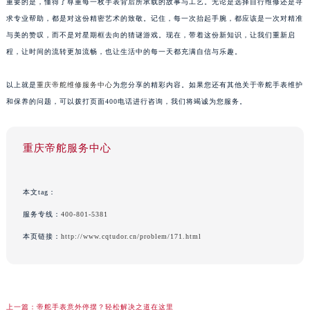
重要的是，懂得了尊重每一枚手表背后所承载的故事与工艺。无论是选择自行维修还是寻
求专业帮助，都是对这份精密艺术的致敬。记住，每一次抬起手腕，都应该是一次对精准
与美的赞叹，而不是对星期框去向的猜谜游戏。现在，带着这份新知识，让我们重新启
程，让时间的流转更加流畅，也让生活中的每一天都充满自信与乐趣。
以上就是
重庆帝舵维修服务中心
为您分享的精彩内容。如果您还有其他关于帝舵手表维护
和保养的问题，可以拨打页面400电话进行咨询，我们将竭诚为您服务。
重庆帝舵服务中心
本文tag：
服务专线：
400-801-5381
本页链接：
http://www.cqtudor.cn/problem/171.html
上一篇：
帝舵手表意外停摆？轻松解决之道在这里