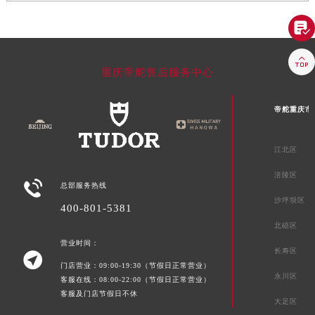


重庆帝舵售后服务中心
帝舵重庆市
江北区
涪陵区

总部服务热线
沙坪坝区
400-801-5381
北碚区
营业时间：
长寿区

门店营业：09:00-19:30（节假日正常营业）
永川区
客服在线：08:00-22:00（节假日正常营业）
客服及门店节假日不休
大足区