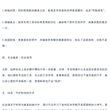
2.探秘内部：找到星期框的藏身之处，检查是否有损坏的弹簧或螺丝，这是“罪魁祸首”。
3.精确复位：使用专用工具轻轻将星期框归位，确保每个部件完美对齐，就像拼图的最后
一片。
4.加固防线：更换损坏的零件，并确保所有螺丝都紧固到位，别忘了适度原则，过犹不及
哦！
四、专业服务：安全港湾
当然，如果你在上述步骤中哪怕只有一丝犹豫，记得，专业维修中心永远是你最坚实的后
盾。他们拥有专业的工具、无尘的工作环境，更重要的是，那双经过千锤百炼的巧手，能
让你心爱的手表焕然一新，星期框再也不会“流浪”。
五、结语：守护时间的艺术
在这场关于时间与修复的旅行中，我们不仅学习了如何应对帝舵手表星期框的小淘气，更