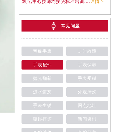
网点,中心技师均接受标准培训....
详情 >
常见问题
帝舵手表
走时故障
手表配件
手表保养
抛光翻新
手表受磁
进水进灰
外观清洗
手表生锈
网点地址
磕碰摔坏
新闻资讯