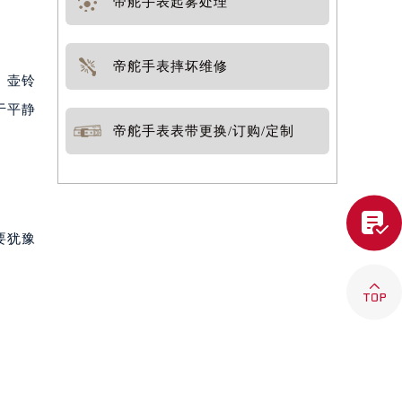
帝舵手表起雾处理
帝舵手表摔坏维修
、壶铃
于平静
帝舵手表表带更换/订购/定制

要犹豫
