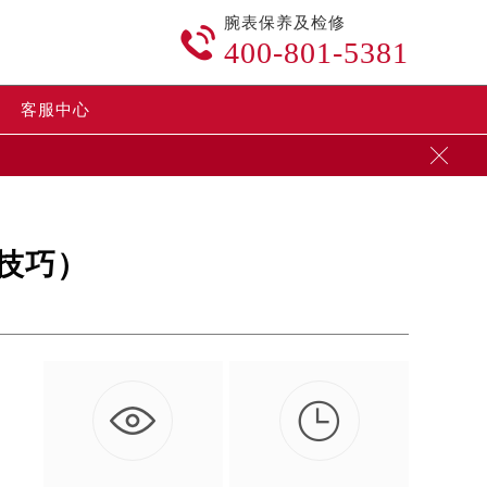
腕表保养及检修

400-801-5381
客服中心

技巧）

钟