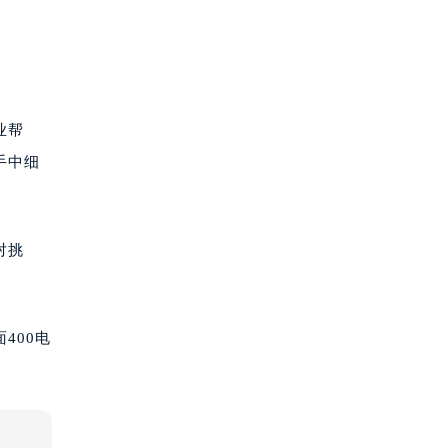
业帮
手中细
对挑
400电