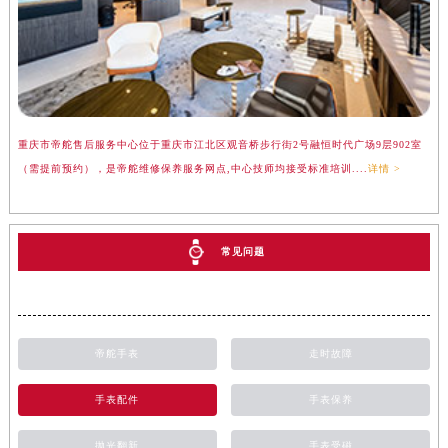
重庆市帝舵售后服务中心位于重庆市江北区观音桥步行街2号融恒时代广场9层902室
（需提前预约），是帝舵维修保养服务网点,中心技师均接受标准培训....
详情 >
常见问题
帝舵手表
走时故障
手表配件
手表保养
抛光翻新
手表受磁