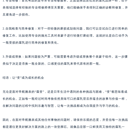
1.专业维修：首先考虑的是寻求专业维修服务。正如选择品质优良的腐乳品牌一样，在手
表领域选择有经验的专业维修师傅至关重要。他们能确保手表得到正确的诊断和修复，并
且避免进一步损伤。
2.自我检查与简单修复：对于一些轻微的磨损或划痕问题，我们可以尝试自己进行简单的
修复工作。比如使用专业的抛光工具对表蒙子进行轻微打磨处理。这就好比是自己动手为
一瓶受损的腐乳进行简单的修复和美化。
3.升级或替换：如果问题较为严重，可能需要考虑升级或替换整个表蒙子组件。这一步骤
类似于决定是否换一瓶全新的、口感更佳的腐乳来替代原有的那一瓶。
结语：让“变”成为成长的机会
无论是面对帝舵腕表的“腐变”，还是日常生活中遇到的各种挑战与困难，“变”都意味着成
长的机会。正如每一瓶经过时间考验依然美味可口的腐乳背后所蕴含的故事与价值一样，
在解决问题的过程中找到乐趣与智慧，让每一次挑战都成为自我提升与学习的机会。
因此，在面对帝舵腕表或其他任何事物的问题时，请保持乐观的态度，并坚信每一次挑战
都是通往更美好解决方案的路上的一块垫脚石。就像品尝那一口鲜美而又独特的腐乳一