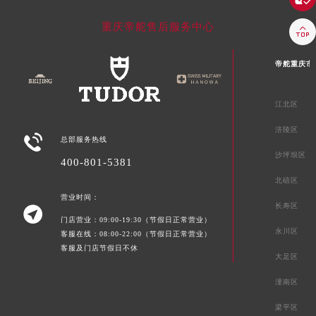
重庆帝舵售后服务中心

帝舵重庆市
江北区
涪陵区

总部服务热线
沙坪坝区
400-801-5381
北碚区
营业时间：
长寿区

门店营业：09:00-19:30（节假日正常营业）
永川区
客服在线：08:00-22:00（节假日正常营业）
客服及门店节假日不休
大足区
潼南区
梁平区