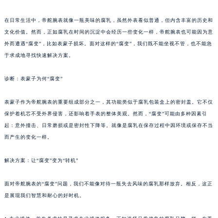
在日常生活中，帝舵腕表就像一瓶美味的腐乳，虽然外表看似普通，但内含丰富的历史和
文化价值。然而，正如腐乳在时间的沉淀中会经历一些变化一样，帝舵腕表也可能因为意
外而遭遇“腐变”，比如表蒙子损坏。面对这样的“腐变”，我们既不能坐视不管，也不能急
于求成地寻找快速解决方案。
诊断：表蒙子为何“腐变”
表蒙子作为帝舵腕表的重要组成部分之一，其功能类似于腐乳包装盒上的密封盖。它不仅
保护着机芯不受外界侵害，还影响着手表的整体美观。然而，“腐变”可能由多种因素引
起：意外撞击、日常磨损或是密封性下降等。就像是腐乳在保存过程中因环境或保存不当
而产生的变化一样。
解决方案：让“腐变”变为“转机”
面对帝舵腕表的“腐变”问题，我们不能像对待一瓶失去风味的腐乳那样放弃。相反，这正
是展现我们智慧和耐心的好时机。