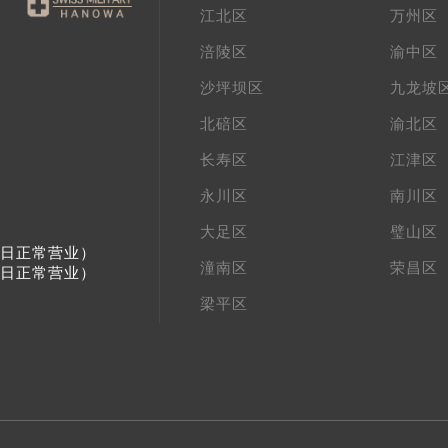
江北区
万州区
涪陵区
渝中区
沙坪坝区
九龙坡
北碚区
渝北区
长寿区
江津区
永川区
南川区
大足区
璧山区
节假日正常营业）
潼南区
荣昌区
节假日正常营业）
梁平区