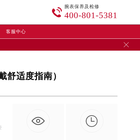
腕表保养及检修

400-801-5381
客服中心

戴舒适度指南）

多
些