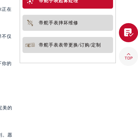
帝舵手表起雾处理
你正在
帝舵手表摔坏维修

样不仅
帝舵手表表带更换/订购/定制

下你的
完美的
刻。愿