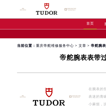
首页
当前位置：
重庆帝舵维修服务中心
>
文章
> 帝舵腕
帝舵腕表表带
在腕表的
表迷的青
小麻烦，