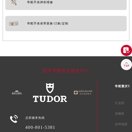
帝舵手表摔坏维修
帝舵手表表带更换/订购/定制


重庆帝舵售后服务中心
帝舵重庆市
江北区
涪陵区

总部服务热线
沙坪坝区
400-801-5381