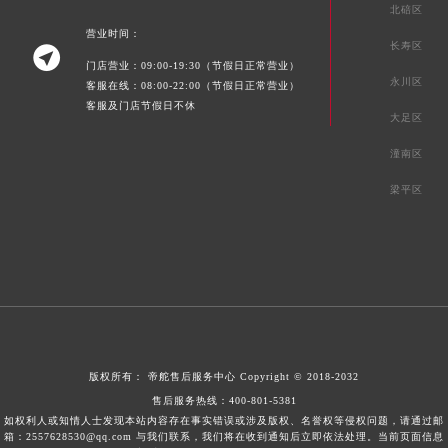
北碚区
营业时间：
长寿区

门店营业：09:00-19:30（节假日正常营业）
永川区
客服在线：08:00-22:00（节假日正常营业）
客服及门店节假日不休
大足区
潼南区
梁平区
版权所有：
帝舵售后服务中心
Copyright © 2018-2032
售后服务热线：
400-801-5381
如权利人或知情人士发现本站内容存在事实错误或涉及版权、名誉权等侵权问题，请通过邮
箱：2557628530@qq.com 与我们联系，我们将在收到通知后立即依法处理。当前页面信息