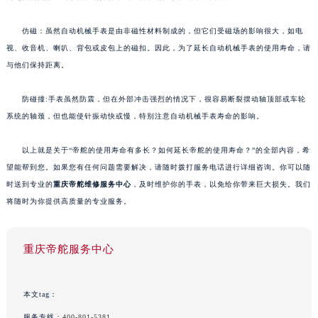
仿磁：虽然自动机械手表是由非磁性材料制成的，但它们受磁场的影响很大，如电
视、收音机、喇叭、背包或皮包上的磁扣。因此，为了延长自动机械手表的使用寿命，请
与他们保持距离。
防碰撞:手表虽然防震，但在外部冲击强烈的情况下，很容易断裂摆动轴顶部或车轮
系统的轴颈，但也能使针振动快或慢，特别注意自动机械手表寿命的影响。
以上就是关于“帝舵的使用寿命有多长？如何延长帝舵的使用寿命？”的全部内容，希
望能帮到您。如果您有任何问题需要解决，请随时拨打服务电话进行详细咨询。你可以随
时送到专业的
重庆帝舵维修服务中心
，及时维护你的手表，以免给你带来巨大损失。我们
将随时为你提供高质量的专业服务。
重庆帝舵服务中心
本文tag：
服务专线：
400-801-5381