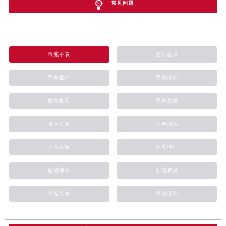
常见问题
帝舵手表
走时故障
手表配件
手表保养
抛光翻新
手表受磁
进水进灰
外观清洗
手表生锈
网点地址
磕碰摔坏
新闻资讯
帝舵维修
帝舵保养