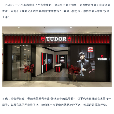
（Tudor）一不小心和水来了个亲密接触，你会怎么办？别急，先别忙着哭鼻子或者砸表
发泄，因为今天我要化身成手表界的“潜水教练”，教你几招怎么让你的手表从水里“安全
上岸”。
首先，咱们得知道，帝舵表虽然号称是“潜水表中的战斗机”，但不代表它就能在水里待一
辈子。如果它真的不幸进了水，咱们第一步要做的就是冷静下来，然后赶紧采取行动。