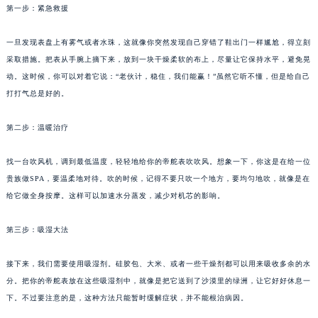
第一步：紧急救援
一旦发现表盘上有雾气或者水珠，这就像你突然发现自己穿错了鞋出门一样尴尬，得立刻
采取措施。把表从手腕上摘下来，放到一块干燥柔软的布上，尽量让它保持水平，避免晃
动。这时候，你可以对着它说：“老伙计，稳住，我们能赢！”虽然它听不懂，但是给自己
打打气总是好的。
第二步：温暖治疗
找一台吹风机，调到最低温度，轻轻地给你的帝舵表吹吹风。想象一下，你这是在给一位
贵族做SPA，要温柔地对待。吹的时候，记得不要只吹一个地方，要均匀地吹，就像是在
给它做全身按摩。这样可以加速水分蒸发，减少对机芯的影响。
第三步：吸湿大法
接下来，我们需要使用吸湿剂。硅胶包、大米、或者一些干燥剂都可以用来吸收多余的水
分。把你的帝舵表放在这些吸湿剂中，就像是把它送到了沙漠里的绿洲，让它好好休息一
下。不过要注意的是，这种方法只能暂时缓解症状，并不能根治病因。