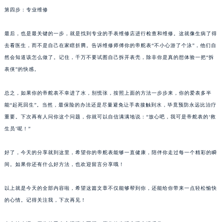
第四步：专业维修
最后，也是最关键的一步，就是找到专业的手表维修店进行检查和维修。这就像生病了得
去看医生，而不是自己在家瞎折腾。告诉维修师傅你的帝舵表“不小心游了个泳”，他们自
然会知道该怎么做了。记住，千万不要试图自己拆开表壳，除非你是真的想体验一把“拆
表侠”的快感。
总之，如果你的帝舵表不幸进了水，别慌张，按照上面的方法一步步来，你的爱表多半
能“起死回生”。当然，最保险的办法还是尽量避免让手表接触到水，毕竟预防永远比治疗
重要。下次再有人问你这个问题，你就可以自信满满地说：“放心吧，我可是帝舵表的‘救
生员’呢！”
好了，今天的分享就到这里，希望你的帝舵表能够一直健康，陪伴你走过每一个精彩的瞬
间。如果你还有什么好方法，也欢迎留言分享哦！
以上就是今天的全部内容啦，希望这篇文章不仅能够帮到你，还能给你带来一点轻松愉快
的心情。记得关注我，下次再见！