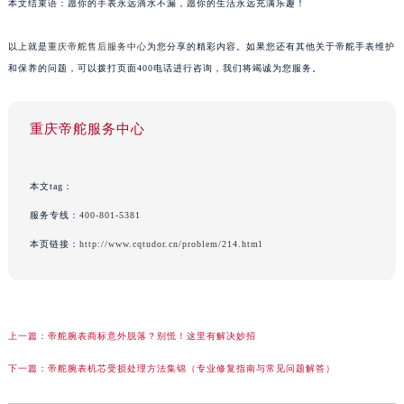
本文结束语：愿你的手表永远滴水不漏，愿你的生活永远充满乐趣！
以上就是
重庆帝舵售后服务中心
为您分享的精彩内容。如果您还有其他关于帝舵手表维护
和保养的问题，可以拨打页面400电话进行咨询，我们将竭诚为您服务。
重庆帝舵服务中心
本文tag：
服务专线：
400-801-5381
本页链接：
http://www.cqtudor.cn/problem/214.html
上一篇：
帝舵腕表商标意外脱落？别慌！这里有解决妙招
下一篇：
帝舵腕表机芯受损处理方法集锦（专业修复指南与常见问题解答）