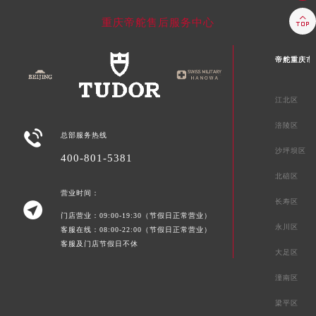

重庆帝舵售后服务中心
帝舵重庆市
江北区
涪陵区

总部服务热线
沙坪坝区
400-801-5381
北碚区
营业时间：
长寿区

门店营业：09:00-19:30（节假日正常营业）
永川区
客服在线：08:00-22:00（节假日正常营业）
客服及门店节假日不休
大足区
潼南区
梁平区