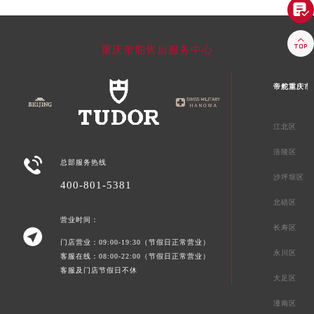


重庆帝舵售后服务中心
帝舵重庆市
江北区
涪陵区

总部服务热线
沙坪坝区
400-801-5381
北碚区
营业时间：
长寿区

门店营业：09:00-19:30（节假日正常营业）
永川区
客服在线：08:00-22:00（节假日正常营业）
客服及门店节假日不休
大足区
潼南区