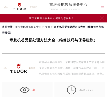
重庆帝舵售后服务中心

TUDOR MAINTENANCE

重庆帝舵售后服务中心竭诚为您服务！
当前位置：
重庆帝舵维修服务中心
>
文章
> 帝舵机芯受损处理方法大全（维修技巧与保
养建议）
帝舵机芯受损处理方法大全（维修技巧与保养建议）
在机械手表的世界里，帝舵机芯以其精湛工艺和卓越性能
受到众多表迷的喜爱。然而，就像汽车行驶证一样，任何
机器设备在长时间使用后都可能出现磨损或故障。当帝…

次
2024-11-21