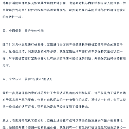
选择合适的零件更换是恢复其性能的关键步骤。这需要对机芯内部结构有深入的理解，并
且能够找到与原厂配件相匹配的高质量替代品。就如同更换汽车的关键部件以确保行驶证
的有效性一样。
四、全面保养：提升整体性能
除了针对具体故障进行修复外，定期进行全面保养也是延长帝舵机芯使用寿命的重要手
段。这包括清洁、润滑以及校准等步骤。就像定期给汽车进行保养以保持其最佳状态一
样，对帝舵机芯进行定期保养可以有效预防未来可能出现的问题，并确保其始终保持精准
走时。
五、专业认证：获得“行驶证”的认可
最后一步是确保你的帝舵机芯经过了专业认证机构的检测和认证。这不仅是为了满足市场
对于高品质产品的要求，也是对自己爱表的一种负责任的态度。通过这一过程，你可以获
得一份权威的认可证书，证明你的爱表已经恢复到了最佳状态。
总之，在面对帝舵机芯受损时，遵循上述步骤不仅可以帮助你快速解决问题并恢复其性
能，还能提升整个使用体验和收藏价值。就像拥有一个有效的行驶证能让驾驶更加安心一