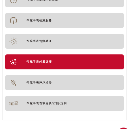
帝舵手表检测服务
帝舵手表划痕处理
帝舵手表起雾处理
帝舵手表摔坏维修
帝舵手表表带更换/订购/定制