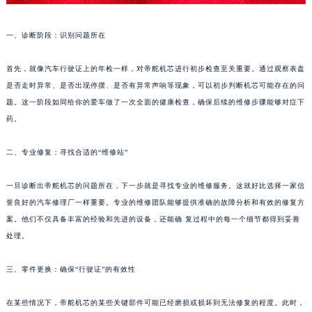
一、诊断阶段：识别问题所在
首先，就像汽车行驶证上的年检一样，对帝舵机芯进行初步检查至关重要。通过观察表盘
是否走时异常、是否出现停摆、是否有异常声响等现象，可以初步判断机芯可能存在的问
题。这一阶段如同给你的爱车做了一次全面的健康检查，确保后续的维修步骤能够对症下
药。
二、专业修复：寻找合适的“维修站”
一旦诊断出帝舵机芯的问题所在，下一步就是寻找专业的维修服务。这就好比选择一家信
誉良好的汽车修理厂一样重要。专业的维修团队能够提供准确的故障分析和有效的修复方
案。他们不仅具备丰富的经验和先进的设备，还能确 复过程中的每一个细节都得到妥善
处理。
三、零件更换：确保“行驶证”的有效性
在某些情况下，帝舵机芯的某些关键部件可能已经磨损或损坏到无法修复的程度。此时，