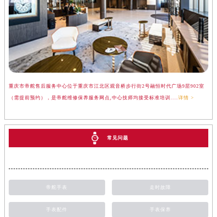
重庆市帝舵售后服务中心位于重庆市江北区观音桥步行街2号融恒时代广场9层902室
（需提前预约），是帝舵维修保养服务网点,中心技师均接受标准培训....
详情 >
常见问题
帝舵手表
走时故障
手表配件
手表保养