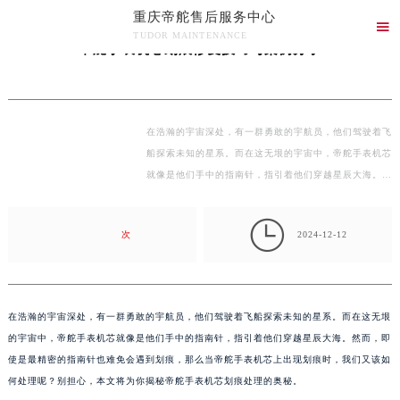
重庆帝舵售后服务中心
当前位置：
重庆帝舵维修服务中心
>
文章
> 帝舵手表机芯划痕修复技巧与案例分享

TUDOR MAINTENANCE
帝舵手表机芯划痕修复技巧与案例分享
重庆帝舵售后服务中心竭诚为您服务！
在浩瀚的宇宙深处，有一群勇敢的宇航员，他们驾驶着飞
船探索未知的星系。而在这无垠的宇宙中，帝舵手表机芯
就像是他们手中的指南针，指引着他们穿越星辰大海。
然…

次
2024-12-12
在浩瀚的宇宙深处，有一群勇敢的宇航员，他们驾驶着飞船探索未知的星系。而在这无垠
的宇宙中，帝舵手表机芯就像是他们手中的指南针，指引着他们穿越星辰大海。然而，即
使是最精密的指南针也难免会遇到划痕，那么当帝舵手表机芯上出现划痕时，我们又该如
何处理呢？别担心，本文将为你揭秘帝舵手表机芯划痕处理的奥秘。