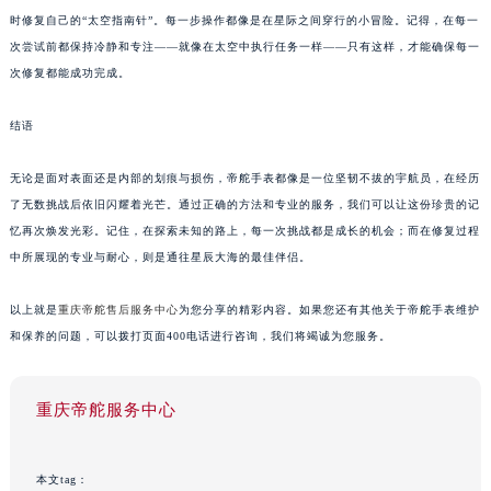
时修复自己的“太空指南针”。每一步操作都像是在星际之间穿行的小冒险。记得，在每一
次尝试前都保持冷静和专注——就像在太空中执行任务一样——只有这样，才能确保每一
次修复都能成功完成。
结语
无论是面对表面还是内部的划痕与损伤，帝舵手表都像是一位坚韧不拔的宇航员，在经历
了无数挑战后依旧闪耀着光芒。通过正确的方法和专业的服务，我们可以让这份珍贵的记
忆再次焕发光彩。记住，在探索未知的路上，每一次挑战都是成长的机会；而在修复过程
中所展现的专业与耐心，则是通往星辰大海的最佳伴侣。
以上就是
重庆帝舵售后服务中心
为您分享的精彩内容。如果您还有其他关于帝舵手表维护
和保养的问题，可以拨打页面400电话进行咨询，我们将竭诚为您服务。
重庆帝舵服务中心
本文tag：