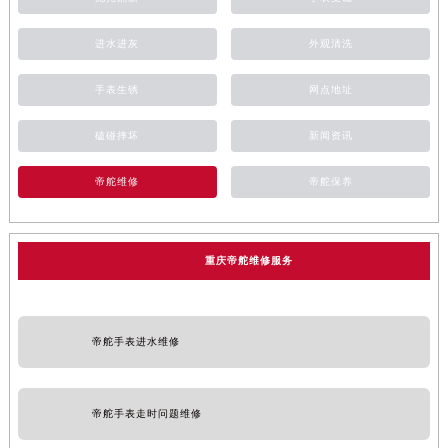
进水进灰
外观清洗
手表生锈
网点地址
磕碰摔坏
新闻资讯
帝舵维修
帝舵保养
重庆帝舵维修服务
帝舵手表进水维修
帝舵手表走时问题维修