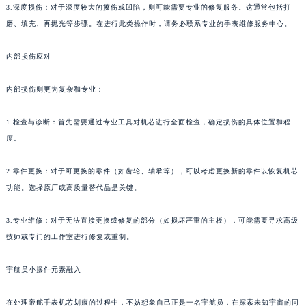
3.深度损伤：对于深度较大的擦伤或凹陷，则可能需要专业的修复服务。这通常包括打
磨、填充、再抛光等步骤。在进行此类操作时，请务必联系专业的手表维修服务中心。
内部损伤应对
内部损伤则更为复杂和专业：
1.检查与诊断：首先需要通过专业工具对机芯进行全面检查，确定损伤的具体位置和程
度。
2.零件更换：对于可更换的零件（如齿轮、轴承等），可以考虑更换新的零件以恢复机芯
功能。选择原厂或高质量替代品是关键。
3.专业维修：对于无法直接更换或修复的部分（如损坏严重的主板），可能需要寻求高级
技师或专门的工作室进行修复或重制。
宇航员小摆件元素融入
在处理帝舵手表机芯划痕的过程中，不妨想象自己正是一名宇航员，在探索未知宇宙的同