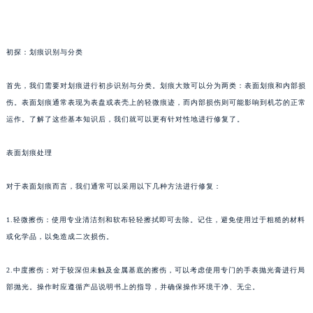
初探：划痕识别与分类
首先，我们需要对划痕进行初步识别与分类。划痕大致可以分为两类：表面划痕和内部损
伤。表面划痕通常表现为表盘或表壳上的轻微痕迹，而内部损伤则可能影响到机芯的正常
运作。了解了这些基本知识后，我们就可以更有针对性地进行修复了。
表面划痕处理
对于表面划痕而言，我们通常可以采用以下几种方法进行修复：
1.轻微擦伤：使用专业清洁剂和软布轻轻擦拭即可去除。记住，避免使用过于粗糙的材料
或化学品，以免造成二次损伤。
2.中度擦伤：对于较深但未触及金属基底的擦伤，可以考虑使用专门的手表抛光膏进行局
部抛光。操作时应遵循产品说明书上的指导，并确保操作环境干净、无尘。