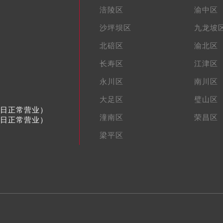
涪陵区
渝中区
沙坪坝区
九龙坡
北碚区
渝北区
长寿区
江津区
永川区
南川区
大足区
璧山区
节假日正常营业）
潼南区
荣昌区
节假日正常营业）
梁平区