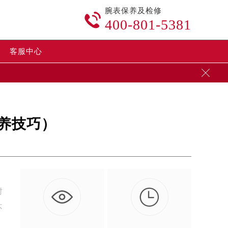
腕表保养及检修

400-801-5381
客服中心

养技巧）

时
不