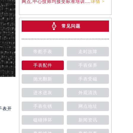
网点,中心技师均接受标准培训....
详情 >
常见问题
帝舵手表
走时故障
手表配件
手表保养
抛光翻新
手表受磁
进水进灰
外观清洗
手表生锈
网点地址
手表开
磕碰摔坏
新闻资讯