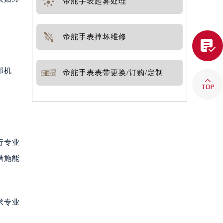
帝舵手表起雾处理
帝舵手表摔坏维修

部机
帝舵手表表带更换/订购/定制

行专业
措施能
求专业