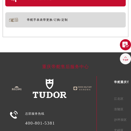
帝舵手表表带更换/订购/定制


重庆帝舵售后服务中心
帝舵重庆市
江北区
涪陵区

总部服务热线
沙坪坝区
400-801-5381
北碚区