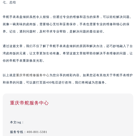
七、总结
帝舵手表表盘倾斜虽然令人烦恼，但通过专业的维修和适当的保养，可以轻松解决问题。
就像一碗美味的卤肉饭，需要细心烹饪和妥善保存，手表也需要专业的维修和细心的保
养。记住，遇到问题时，及时寻求专业帮助，是解决问题的最佳途径。
通过这篇文章，我们不仅了解了帝舵手表表盘倾斜的原因和解决办法，还巧妙地融入了台
湾卤肉饭的元素，让文章更加生动有趣。希望这篇文章能帮助你解决手表维修的问题，让
你的帝舵手表重新焕发光彩。
以上就是
重庆帝舵维修服务中心
为您分享的精彩内容。如果您还有其他关于帝舵手表维护
和保养的问题，可以拨打页面400电话进行咨询，我们将竭诚为您服务。
重庆帝舵服务中心
本文tag：
服务专线：
400-801-5381