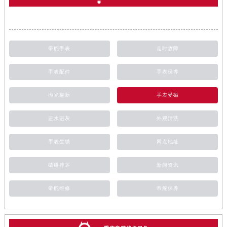
帝舵手表
走时故障
手表配件
手表保养
抛光翻新
手表受磁
进水进灰
外观清洗
手表生锈
网点地址
磕碰摔坏
新闻资讯
帝舵维修
帝舵保养