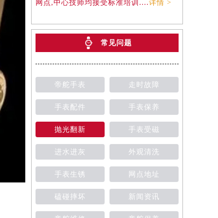
网点,中心技师均接受标准培训....
详情 >
常见问题
帝舵手表
走时故障
手表配件
手表保养
抛光翻新
手表受磁
进水进灰
外观清洗
手表生锈
网点地址
磕碰摔坏
新闻资讯