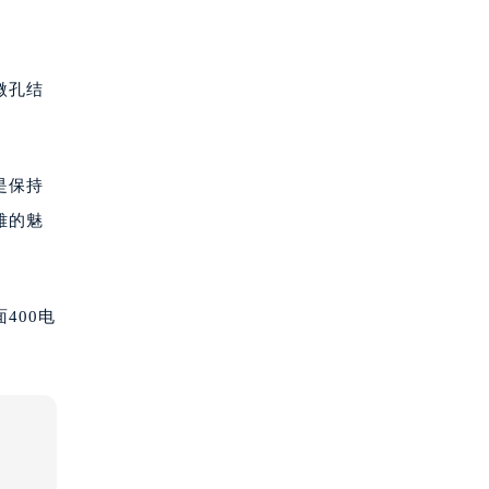
微孔结
是保持
雅的魅
400电