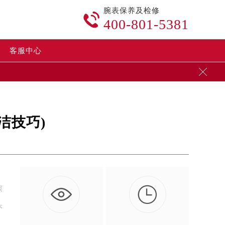
腕表保养及检修

400-801-5381
客服中心

洁技巧)

深
头