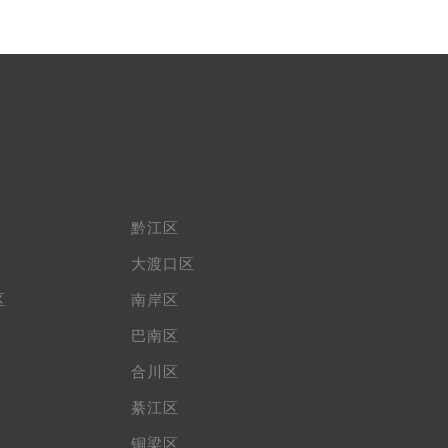
黔江区
大渡口区
区
南岸区
巴南区
合川区
綦江区
铜梁区