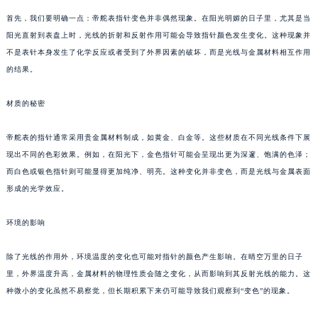
首先，我们要明确一点：帝舵表指针变色并非偶然现象。在阳光明媚的日子里，尤其是当
阳光直射到表盘上时，光线的折射和反射作用可能会导致指针颜色发生变化。这种现象并
不是表针本身发生了化学反应或者受到了外界因素的破坏，而是光线与金属材料相互作用
的结果。
材质的秘密
帝舵表的指针通常采用贵金属材料制成，如黄金、白金等。这些材质在不同光线条件下展
现出不同的色彩效果。例如，在阳光下，金色指针可能会呈现出更为深邃、饱满的色泽；
而白色或银色指针则可能显得更加纯净、明亮。这种变化并非变色，而是光线与金属表面
形成的光学效应。
环境的影响
除了光线的作用外，环境温度的变化也可能对指针的颜色产生影响。在晴空万里的日子
里，外界温度升高，金属材料的物理性质会随之变化，从而影响到其反射光线的能力。这
种微小的变化虽然不易察觉，但长期积累下来仍可能导致我们观察到“变色”的现象。