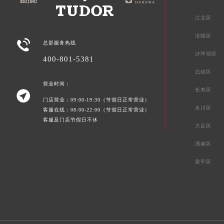
江北区
涪陵区

总部服务热线
沙坪坝区
400-801-5381
北碚区
营业时间：
长寿区

门店营业：09:00-19:30（节假日正常营业）
永川区
客服在线：08:00-22:00（节假日正常营业）
客服及门店节假日不休
大足区
潼南区
梁平区