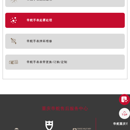
帝舵手表起雾处理
帝舵手表摔坏维修
帝舵手表表带更换/订购/定制

重庆帝舵售后服务中心

帝舵重庆市