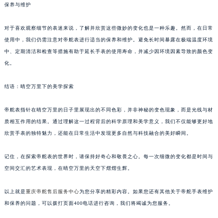
保养与维护
对于喜欢观察细节的表迷来说，了解并欣赏这些微妙的变化也是一种乐趣。然而，在日常
使用中，我们仍需注意对帝舵表进行适当的保养和维护。避免长时间暴露在极端温度环境
中、定期清洁和检查等措施有助于延长手表的使用寿命，并减少因环境因素导致的颜色变
化。
结语：晴空万里下的美学探索
帝舵表指针在晴空万里的日子里展现出的不同色彩，并非神秘的变色现象，而是光线与材
质相互作用的结果。通过理解这一过程背后的科学原理和美学意义，我们不仅能够更好地
欣赏手表的独特魅力，还能在日常生活中发现更多自然与科技融合的美好瞬间。
记住，在探索帝舵表的世界时，请保持好奇心和敬畏之心。每一次细微的变化都是时间与
空间交汇的艺术表现，在晴空万里的天空下熠熠生辉。
以上就是
重庆帝舵售后服务中心
为您分享的精彩内容。如果您还有其他关于帝舵手表维护
和保养的问题，可以拨打页面400电话进行咨询，我们将竭诚为您服务。