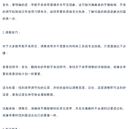
首先，要明确的是，帝舵手表表带紧绷并非罕见现象。这可能与佩戴者的手腕粗细、手表
的调节机制或日常使用习惯有关。如同举重前需做充分热身，了解问题的根源是解决问题
的第一步。
2.调整技巧：
对于大多数帝舵手表而言，调整表带并不需要任何特殊工具或专业技能。只需遵循以下步
骤：
查看说明书：首先，翻阅你的帝舵手表说明书，查找关于表带调整的详细指南。就像在举
重前查看训练计划一样重要。
适当松紧：找到表带调节扣的位置，并轻轻旋转以调整宽度。记住，适度调整即可达到舒
适度，避免过度拉伸导致金属链断裂。
试戴体验：调整后，请确保手腕能够轻松穿过表带，并且在佩戴时不会感到过紧或过松。
就像举重时找到最适合自己的重量一样。