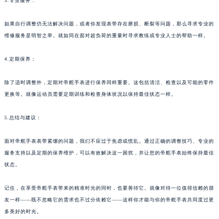
3.专业服务：
如果自行调整仍无法解决问题，或者你发现表带存在磨损、断裂等问题，那么寻求专业的
维修服务是明智之举。就如同在面对超负荷的重量时寻求教练或专业人士的帮助一样。
4.定期保养：
除了适时调整外，定期对帝舵手表进行保养同样重要。这包括清洁、检查以及可能的零件
更换等。就像运动员需要定期训练和检查身体状况以保持最佳状态一样。
5.总结与建议：
面对帝舵手表表带紧绷的问题，我们不应过于焦虑或慌乱。通过正确的调整技巧、专业的
服务支持以及定期的保养维护，可以有效解决这一困扰，并让您的帝舵手表始终保持最佳
状态。
记住，在享受帝舵手表带来的精准时光的同时，也要善待它。就像对待一位值得信赖的朋
友一样——既不忽略它的需求也不过分依赖它——这样你才能与你的帝舵手表共同度过更
多美好的时光。