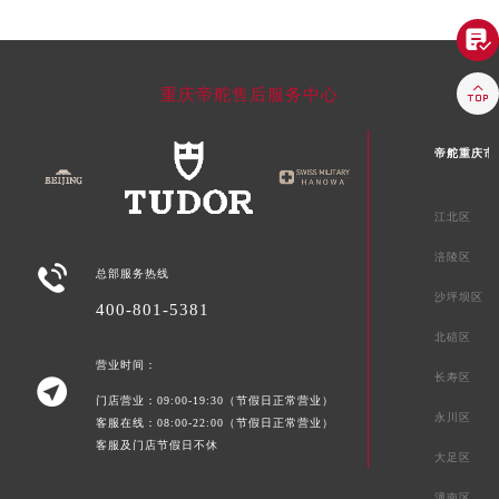


重庆帝舵售后服务中心
帝舵重庆市
江北区
涪陵区

总部服务热线
沙坪坝区
400-801-5381
北碚区
营业时间：
长寿区

门店营业：09:00-19:30（节假日正常营业）
永川区
客服在线：08:00-22:00（节假日正常营业）
客服及门店节假日不休
大足区
潼南区