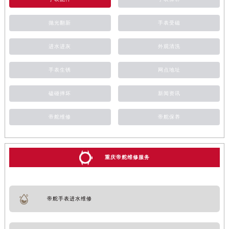
抛光翻新
手表受磁
进水进灰
外观清洗
手表生锈
网点地址
磕碰摔坏
新闻资讯
帝舵维修
帝舵保养
重庆帝舵维修服务
帝舵手表进水维修