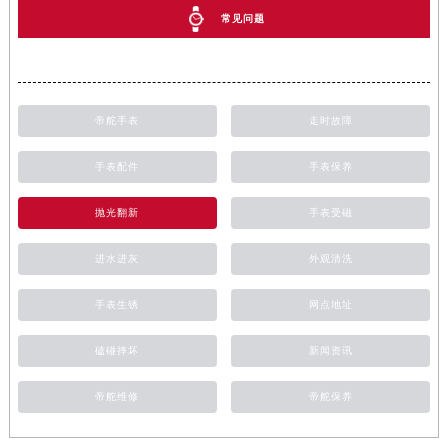
常见问题
帝舵手表
走时故障
手表配件
手表保养
抛光翻新
手表受磁
进水进灰
外观清洗
手表生锈
网点地址
磕碰摔坏
新闻资讯
帝舵维修
帝舵保养