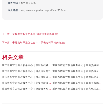
服务专线：
400-801-5381
本页链接：
http://www.cqtudor.cn/problem/33.html
上一篇：
帝舵表带断了怎么办(如何快速更换表带)
下一篇：
帝舵走时不准怎么办？（手表走时不准的方法）
相关文章
重庆帝舵官方售后服务中心｜最新热线及全部网点地址权威信息公示（2026年7月最新）
重庆帝舵官方售后服务中心｜最新热线和维修地址权威信息公示（2026年7月最新）
重庆帝舵官方售后服务中心｜网点地址与24小时客服电话权威信息公示（2026年7月最新）
重庆帝舵官方售后服务中心｜官方热线及网点地址权威信息公示（2026年7月最新）
重庆帝舵官方售后服务中心｜网点地址及售后服务热线权威信息公示（2026年7月最新）
重庆帝舵官方售后服务中心｜官方电话及详细网点地址权威信息公示（2026年7月最新）
重庆帝舵官方售后服务中心｜完整地址及售后服务热线权威信息公示（2026年7月最新）
重庆帝舵官方售后服务中心｜最新官方地址和维修热线权威信息公示（2026年7月最新）
重庆帝舵官方售后服务中心｜全新服务热线及完整地址权威信息公示（2026年7月最新）
重庆帝舵官方售后服务中心｜官方电话及服务网点地址权威信息公示（2026年7月最新）