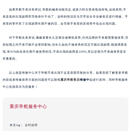
如果帝舵手表没有摔过,帝舵机械表动能充足,或真力时石英表电池有电,这就表明,手
表是真的出现故障而导致表针不动了，这样的情况应当尽早送去专业修表店进行维修。手
表里的零件坏了出现故障长期不修的话，会导致手表里的其他零件也会出现问题。
对于帝舵名表来说,佩戴者要长久定期去做整机保养,任何品牌的手表都需要做保养,否
则短期之内手表可能不会受到影响,但长久如此不做保养的话总可能出现故障,根据调查发
现,有92%的名表长期不做保养的话,手表出现的故障是100%,所以定期为手表做保养是非
常重要的。
以上就是维修中心关于帝舵手表出现不走是原因导致的分享。如果您想了解更多帝舵
内容或者维修保养方面的问题您可以致电
重庆帝舵售后
维修中心
进行咨询，同时帝舵服务
中心也很高兴为您服务！
重庆帝舵服务中心
本文tag：
走时故障