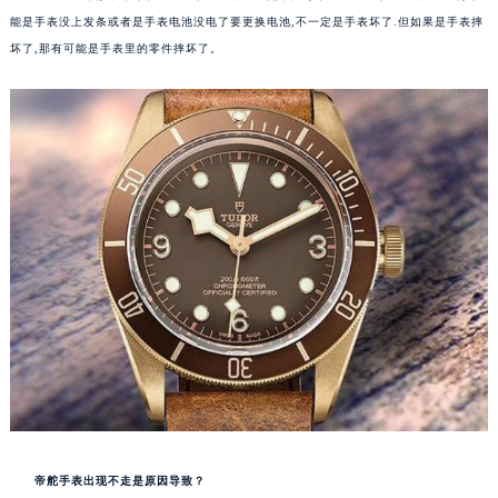
能是手表没上发条或者是手表电池没电了要更换电池,不一定是手表坏了.但如果是手表摔
坏了,那有可能是手表里的零件摔坏了。
帝舵手表出现不走是原因导致？