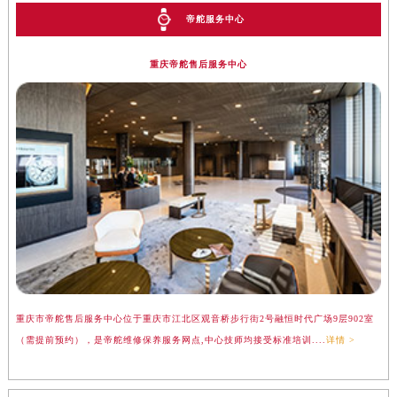
帝舵服务中心
重庆帝舵售后服务中心
重庆市帝舵售后服务中心位于重庆市江北区观音桥步行街2号融恒时代广场9层902室
（需提前预约），是帝舵维修保养服务网点,中心技师均接受标准培训....
详情 >