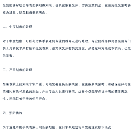
光剂能够帮助去除表面的细微划痕，使表蒙恢复光泽。需要注意的是，在使用抛光剂时要
避免过量，以免损伤表蒙表面。
二、中度划痕的处理
对于中度划痕，可以考虑将手表送到专业的维修点进行处理。专业的维修师傅会使用专门
的工具和技术来打磨和抛光表蒙，使其恢复原有的光滑度。虽然这种方法成本较高，但效
果显著。
三、严重划痕的处理
如果表蒙上的划痕非常严重，可能需要更换新的表蒙。在更换新表蒙时，请确保选择与原
装相同材质和颜色的新品，并由专业人员进行安装。这样不仅能够保证手表的整体美观
性，还能延长手表的使用寿命。
四、预防措施
为了避免帝舵手表表蒙出现新的划痕，在日常佩戴过程中需要注意以下几点：