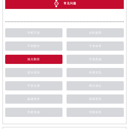
常见问题
帝舵手表
走时故障
手表配件
手表保养
抛光翻新
手表受磁
进水进灰
外观清洗
手表生锈
网点地址
磕碰摔坏
新闻资讯
帝舵维修
帝舵保养