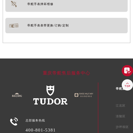
帝舵手表摔坏维修
帝舵手表表带更换/订购/定制

重庆帝舵售后服务中心

帝舵重庆市
江北区
涪陵区

总部服务热线
沙坪坝区
400-801-5381