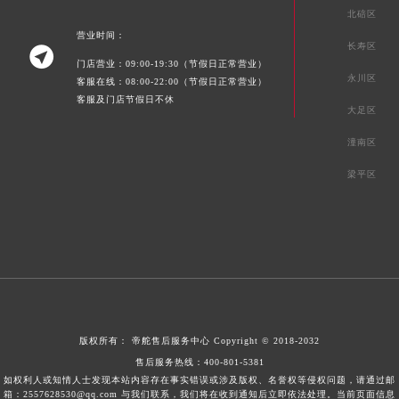
北碚区
营业时间：
长寿区

门店营业：09:00-19:30（节假日正常营业）
永川区
客服在线：08:00-22:00（节假日正常营业）
客服及门店节假日不休
大足区
潼南区
梁平区
版权所有：
帝舵售后服务中心
Copyright © 2018-2032
售后服务热线：
400-801-5381
如权利人或知情人士发现本站内容存在事实错误或涉及版权、名誉权等侵权问题，请通过邮
箱：2557628530@qq.com 与我们联系，我们将在收到通知后立即依法处理。当前页面信息