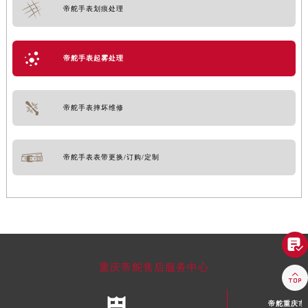
帝舵手表划痕处理
帝舵手表起雾处理
帝舵手表摔坏维修
帝舵手表表带更换/订购/定制

重庆帝舵售后服务中心

帝舵重庆市