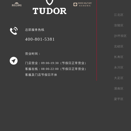
江北区
涪陵区

总部服务热线
沙坪坝区
400-801-5381
北碚区
营业时间：
长寿区

门店营业：09:00-19:30（节假日正常营业）
永川区
客服在线：08:00-22:00（节假日正常营业）
客服及门店节假日不休
大足区
潼南区
梁平区