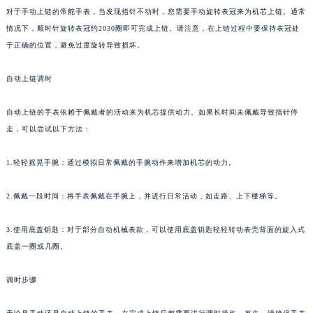
对于手动上链的帝舵手表，当发现指针不动时，您需要手动旋转表冠来为机芯上链。通常
情况下，顺时针旋转表冠约2030圈即可完成上链。请注意，在上链过程中要保持表冠处
于正确的位置，避免过度旋转导致损坏。
自动上链调时
自动上链的手表依赖于佩戴者的活动来为机芯提供动力。如果长时间未佩戴导致指针停
走，可以尝试以下方法：
1.轻轻摇晃手腕：通过模拟日常佩戴的手腕动作来增加机芯的动力。
2.佩戴一段时间：将手表佩戴在手腕上，并进行日常活动，如走路、上下楼梯等。
3.使用底盖钥匙：对于部分自动机械表款，可以使用底盖钥匙轻轻转动表壳背面的旋入式
底盖一圈或几圈。
调时步骤