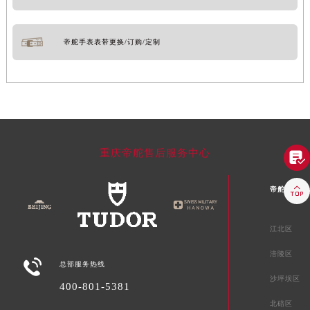
帝舵手表表带更换/订购/定制
重庆帝舵售后服务中心


帝舵重庆市
江北区
涪陵区

总部服务热线
沙坪坝区
400-801-5381
北碚区