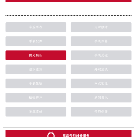
帝舵手表
走时故障
手表配件
手表保养
抛光翻新
手表受磁
进水进灰
外观清洗
手表生锈
网点地址
磕碰摔坏
新闻资讯
帝舵维修
帝舵保养
重庆帝舵维修服务