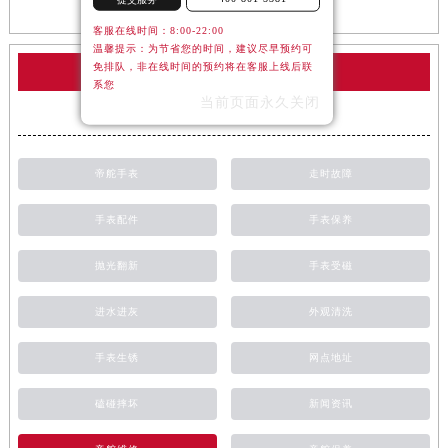
客服在线时间：8:00-22:00
温馨提示：为节省您的时间，建议尽早预约可
免排队，非在线时间的预约将在客服上线后联
常见问题
系您
当前页面永久关闭
帝舵手表
走时故障
手表配件
手表保养
抛光翻新
手表受磁
进水进灰
外观清洗
手表生锈
网点地址
磕碰摔坏
新闻资讯