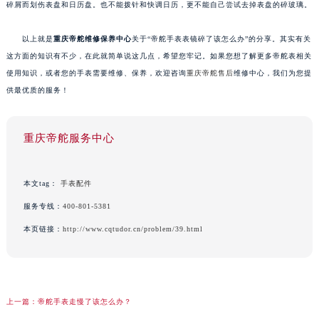
碎屑而划伤表盘和日历盘。也不能拨针和快调日历，更不能自己尝试去掉表盘的碎玻璃。
以上就是
重庆帝舵维修保养中心
关于“帝舵手表表镜碎了该怎么办”的分享。其实有关
这方面的知识有不少，在此就简单说这几点，希望您牢记。如果您想了解更多帝舵表相关
使用知识，或者您的手表需要维修、保养，欢迎咨询
重庆帝舵售后
维修中心，我们为您提
供最优质的服务！
重庆帝舵服务中心
本文tag：
手表配件
服务专线：
400-801-5381
本页链接：
http://www.cqtudor.cn/problem/39.html
上一篇：
帝舵手表走慢了该怎么办？