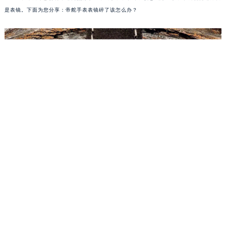
是表镜。下面为您分享：帝舵手表表镜碎了该怎么办？