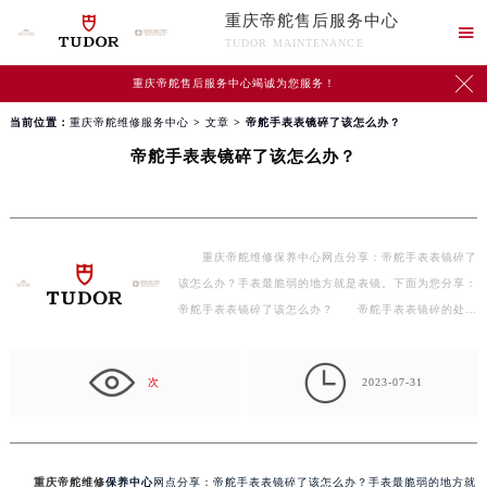
重庆帝舵售后服务中心

TUDOR MAINTENANCE

重庆帝舵售后服务中心竭诚为您服务！
当前位置：
重庆帝舵维修服务中心
>
文章
> 帝舵手表表镜碎了该怎么办？
帝舵手表表镜碎了该怎么办？
重庆帝舵维修保养中心网点分享：帝舵手表表镜碎了
该怎么办？手表最脆弱的地方就是表镜。下面为您分享：
帝舵手表表镜碎了该怎么办？ 帝舵手表表镜碎的处
理…

次
2023-07-31
重庆帝舵维修
保养中心
网点分享：帝舵手表表镜碎了该怎么办？手表最脆弱的地方就