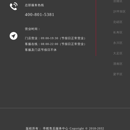
涪陵区

总部服务热线
沙坪坝区
400-801-5381
北碚区
营业时间：
长寿区

门店营业：09:00-19:30（节假日正常营业）
永川区
客服在线：08:00-22:00（节假日正常营业）
客服及门店节假日不休
大足区
潼南区
梁平区
版权所有：
帝舵售后服务中心
Copyright © 2018-2032