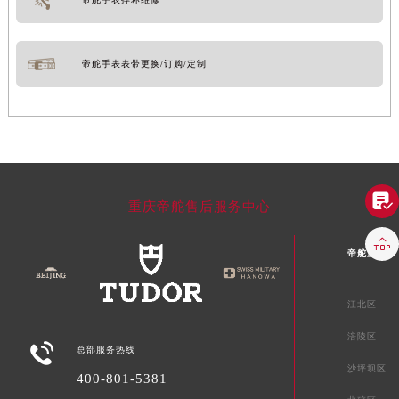
帝舵手表表带更换/订购/定制

重庆帝舵售后服务中心

帝舵重庆市
江北区
涪陵区

总部服务热线
沙坪坝区
400-801-5381