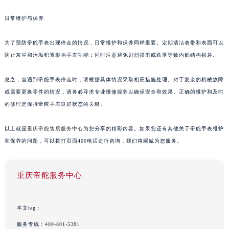
日常维护与保养
为了预防帝舵手表出现停走的情况，日常维护和保养同样重要。定期清洁表带和表面可以
防止灰尘和污垢积累影响手表功能；同时注意避免剧烈撞击或跌落导致内部结构损坏。
总之，当遇到帝舵手表停走时，请根据具体情况采取相应措施处理。对于复杂的机械故障
或需要更换零件的情况，请务必寻求专业维修服务以确保安全和效果。正确的维护和及时
的修理是保持帝舵手表良好状态的关键。
以上就是
重庆帝舵售后服务中心
为您分享的精彩内容。如果您还有其他关于帝舵手表维护
和保养的问题，可以拨打页面400电话进行咨询，我们将竭诚为您服务。
重庆帝舵服务中心
本文tag：
服务专线：
400-801-5381