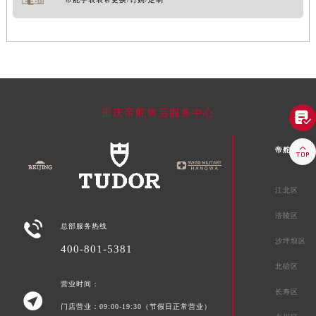
重庆帝舵售后服务中心


帝舵重庆市
江北区
涪陵区

总部服务热线
沙坪坝区
400-801-5381
北碚区
营业时间：
长寿区

门店营业：09:00-19:30（节假日正常营业）