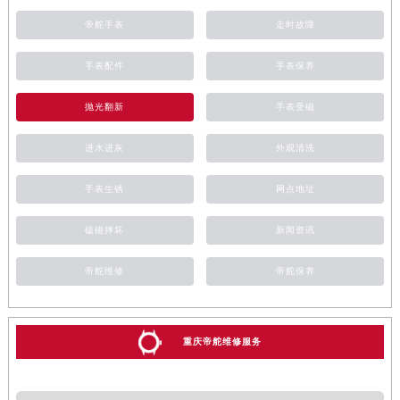
帝舵手表
走时故障
手表配件
手表保养
抛光翻新
手表受磁
进水进灰
外观清洗
手表生锈
网点地址
磕碰摔坏
新闻资讯
帝舵维修
帝舵保养
重庆帝舵维修服务