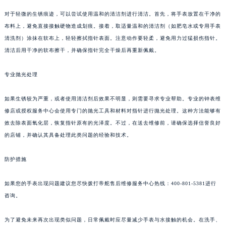
对于轻微的生锈痕迹，可以尝试使用温和的清洁剂进行清洁。首先，将手表放置在干净的
布料上，避免直接接触硬物造成划痕。接着，取适量温和的清洁剂（如肥皂水或专用手表
清洗剂）涂抹在软布上，轻轻擦拭指针表面。注意动作要轻柔，避免用力过猛损伤指针。
清洁后用干净的软布擦干，并确保指针完全干燥后再重新佩戴。
专业抛光处理
如果生锈较为严重，或者使用清洁剂后效果不明显，则需要寻求专业帮助。专业的钟表维
修店或授权服务中心会使用专门的抛光工具和材料对指针进行抛光处理。这种方法能够有
效去除表面氧化层，恢复指针原有的光泽度。不过，在送去维修前，请确保选择信誉良好
的店铺，并确认其具备处理此类问题的经验和技术。
防护措施
如果您的手表出现问题建议您尽快拨打帝舵售后维修服务中心热线：400-801-5381进行
咨询。
为了避免未来再次出现类似问题，日常佩戴时应尽量减少手表与水接触的机会。在洗手、