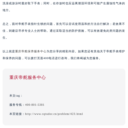
洗澡或游泳时最好取下手表；同时，在存放时也应远离潮湿环境和可能产生腐蚀性气体的
地方。
总之，面对帝舵手表指针生锈的问题，首先可以尝试使用温和的方法自行解决；若效果不
佳，则建议寻求专业人士的帮助。通过采取适当的防护措施，可以有效避免此类问题的发
生。
以上就是
重庆帝舵保养服务中心
为您分享的精彩内容。如果您还有其他关于帝舵手表维护
和保养的问题，可以拨打页面400电话进行咨询，我们将竭诚为您服务。
重庆帝舵服务中心
本文tag：
服务专线：
400-801-5381
本页链接：
http://www.cqtudor.cn/problem/423.html