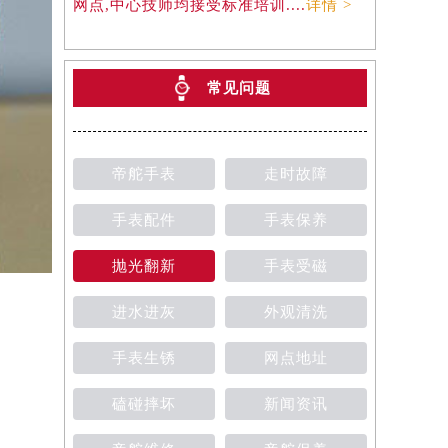
网点,中心技师均接受标准培训....
详情 >
常见问题
帝舵手表
走时故障
手表配件
手表保养
抛光翻新
手表受磁
进水进灰
外观清洗
手表生锈
网点地址
磕碰摔坏
新闻资讯