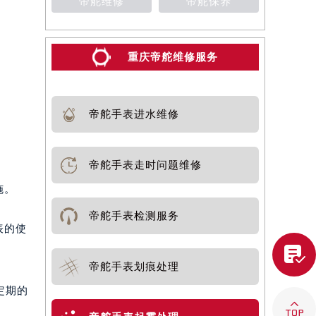
帝舵维修
帝舵保养
重庆帝舵维修服务
帝舵手表进水维修
帝舵手表走时问题维修
施。
帝舵手表检测服务
表的使

帝舵手表划痕处理
定期的
