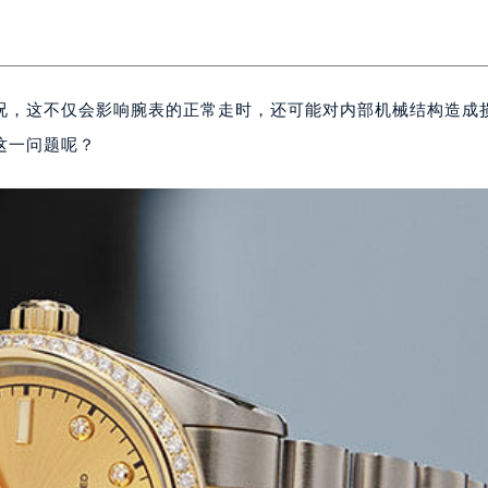
况，这不仅会影响腕表的正常走时，还可能对内部机械结构造成
这一问题呢？