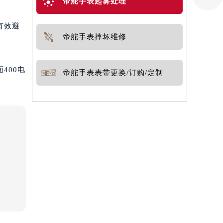
帝舵手表起雾处理
有效避
帝舵手表摔坏维修
400电
帝舵手表表带更换/订购/定制