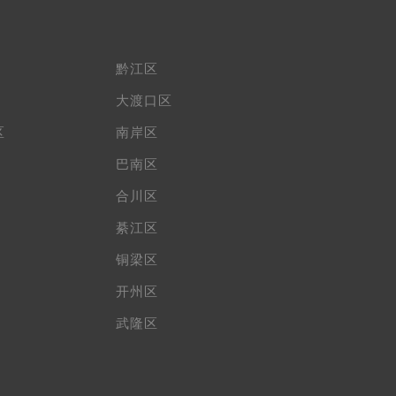
黔江区
大渡口区
区
南岸区
巴南区
合川区
綦江区
铜梁区
开州区
武隆区