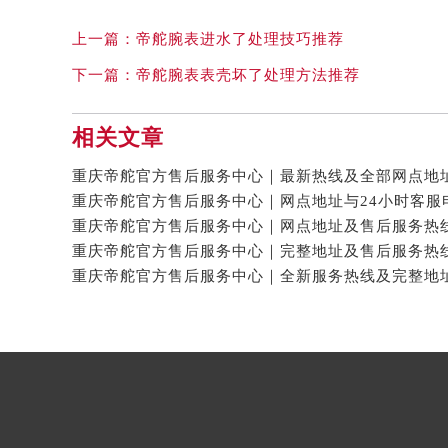
上一篇：
帝舵腕表进水了处理技巧推荐
下一篇：
帝舵腕表表壳坏了处理方法推荐
相关文章