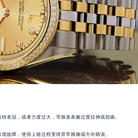
旋转表冠，或者力度过大，导致发条被过度拉伸或扭曲。
出现故障，使得上链过程变得异常困难或方向错误。