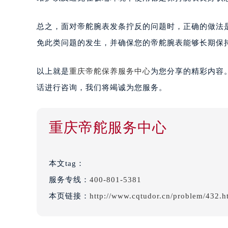
总之，面对帝舵腕表发条拧反的问题时，正确的做法
免此类问题的发生，并确保您的帝舵腕表能够长期保
以上就是
重庆帝舵保养服务中心
为您分享的精彩内容
话进行咨询，我们将竭诚为您服务。
重庆帝舵服务中心
本文tag：
服务专线：
400-801-5381
本页链接：
http://www.cqtudor.cn/problem/432.h