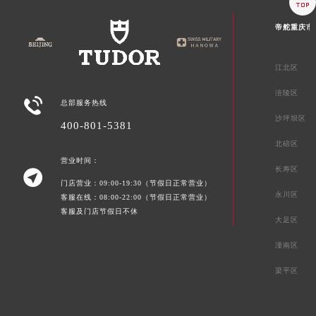

帝舵重庆市
江北区
涪陵区

总部服务热线
沙坪坝区
400-801-5381
北碚区
营业时间：
长寿区

门店营业：09:00-19:30（节假日正常营业）
永川区
客服在线：08:00-22:00（节假日正常营业）
客服及门店节假日不休
大足区
潼南区
梁平区