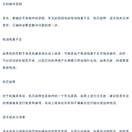
识别偷停原因
首先，要确定手表偷停的原因。常见的原因包括电池电量不足、机芯故障、进水或灰尘堵
塞等。正确的诊断是解决问题的第一步。
电池电量不足
如果您的帝舵手表是机械表或自动上链表，可能是由于电池电量不足导致的偷停。此时，
可以尝试轻轻摇晃手表，让机芯内的弹簧产生摩擦力带动指针走动。如果无效，则需要更
换新电池。
机芯故障
对于机械表来说，机芯故障也是偷停的一个常见原因。如果上述方法无效，建议联系专业
的维修服务进行检查和修理。自动上链表在长时间不佩戴后也可能出现这种情况。
进水或灰尘堵塞
进水或灰尘堵塞可能导致机械表内部零件受损，从而引起偷停。如果是这种情况，同样需