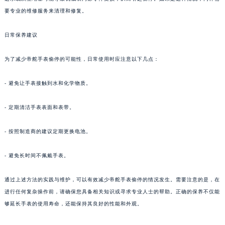
要专业的维修服务来清理和修复。
日常保养建议
为了减少帝舵手表偷停的可能性，日常使用时应注意以下几点：
- 避免让手表接触到水和化学物质。
- 定期清洁手表表面和表带。
- 按照制造商的建议定期更换电池。
- 避免长时间不佩戴手表。
通过上述方法的实践与维护，可以有效减少帝舵手表偷停的情况发生。需要注意的是，在
进行任何复杂操作前，请确保您具备相关知识或寻求专业人士的帮助。正确的保养不仅能
够延长手表的使用寿命，还能保持其良好的性能和外观。