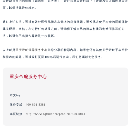
表造成损害的活动时（如运动、家务等），最好将腕表暂时取下；定期检查并清理腕表表
面，以保持其最佳状态。
通过上述方法，可以有效处理帝舵腕表表壳上的划痕问题，延长腕表使用寿命的同时保持
其美观度。当然，在进行任何处理之前，请确保了解自己的腕表材质和制造商推荐的方
法，以避免不当操作导致进一步损坏。
以上就是
重庆帝舵保养服务中心
为您分享的精彩内容。如果您还有其他关于帝舵手表维护
和保养的问题，可以拨打页面400电话进行咨询，我们将竭诚为您服务。
重庆帝舵服务中心
本文tag：
服务专线：
400-801-5381
本页链接：
http://www.cqtudor.cn/problem/500.html