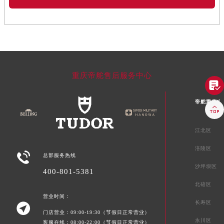
重庆帝舵售后服务中心

帝舵重庆市

江北区
涪陵区

总部服务热线
沙坪坝区
400-801-5381
北碚区
营业时间：
长寿区

门店营业：09:00-19:30（节假日正常营业）
永川区
客服在线：08:00-22:00（节假日正常营业）