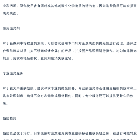
尘和污垢。避免使用含有酒精或其他刺激性化学物质的清洁剂，因为这些物质可能会损害
表壳表面。
使用抛光剂
对于轻微到中等程度的划痕，可以尝试使用专门针对金属表面的抛光剂进行处理。选择适
合帝舵腕表材质（如不锈钢或钛金属）的产品，并按照产品说明进行操作。均匀涂抹抛光
剂后，用软布轻轻擦拭，直到划痕消失或减轻。
专业抛光服务
对于较为严重的划痕，建议寻求专业的抛光服务。专业的抛光师会使用更精细的技术和工
具来处理划痕，确保不会对表壳造成额外损伤。同时，专业服务还可以提供更持久的效
果。
预防措施
预防总是优于治疗。日常佩戴时注意避免腕表直接接触硬物或尖锐边缘；在进行可能对腕