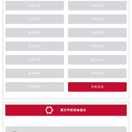
帝舵手表
走时故障
手表配件
手表保养
抛光翻新
手表受磁
进水进灰
外观清洗
手表生锈
网点地址
磕碰摔坏
新闻资讯
帝舵维修
帝舵保养
重庆帝舵维修服务