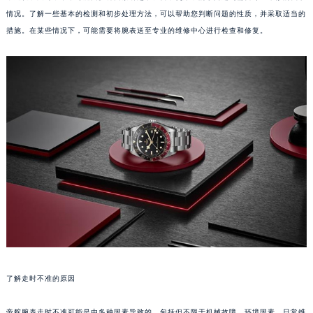
情况。了解一些基本的检测和初步处理方法，可以帮助您判断问题的性质，并采取适当的
措施。在某些情况下，可能需要将腕表送至专业的维修中心进行检查和修复。
了解走时不准的原因
帝舵腕表走时不准可能是由多种因素导致的，包括但不限于机械故障、环境因素、日常维