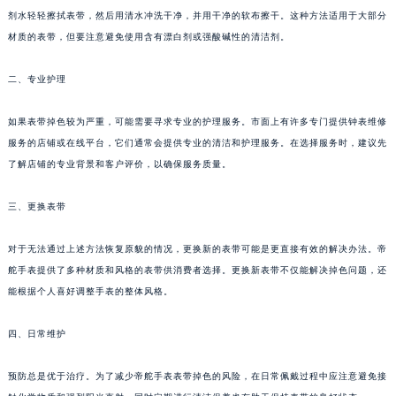
剂水轻轻擦拭表带，然后用清水冲洗干净，并用干净的软布擦干。这种方法适用于大部分
材质的表带，但要注意避免使用含有漂白剂或强酸碱性的清洁剂。
二、专业护理
如果表带掉色较为严重，可能需要寻求专业的护理服务。市面上有许多专门提供钟表维修
服务的店铺或在线平台，它们通常会提供专业的清洁和护理服务。在选择服务时，建议先
了解店铺的专业背景和客户评价，以确保服务质量。
三、更换表带
对于无法通过上述方法恢复原貌的情况，更换新的表带可能是更直接有效的解决办法。帝
舵手表提供了多种材质和风格的表带供消费者选择。更换新表带不仅能解决掉色问题，还
能根据个人喜好调整手表的整体风格。
四、日常维护
预防总是优于治疗。为了减少帝舵手表表带掉色的风险，在日常佩戴过程中应注意避免接