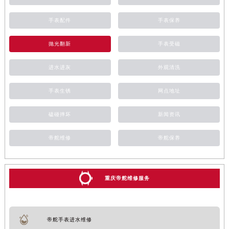
手表配件
手表保养
抛光翻新
手表受磁
进水进灰
外观清洗
手表生锈
网点地址
磕碰摔坏
新闻资讯
帝舵维修
帝舵保养
重庆帝舵维修服务
帝舵手表进水维修