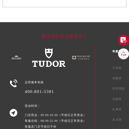
重庆帝舵售后服务中心

帝舵重庆市

江北区
涪陵区

总部服务热线
沙坪坝区
400-801-5381
北碚区
营业时间：
长寿区

门店营业：09:00-19:30（节假日正常营业）
永川区
客服在线：08:00-22:00（节假日正常营业）
客服及门店节假日不休