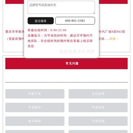
重庆帝舵售后服务中心
400-801-5381
提交服务
客服在线时间：8:00-22:00
重庆市帝舵售后服务中心位于重庆市江北区观音桥步行街2号融恒时代广场9层902室
温馨提示：为节省您的时间，建议尽早预约可
（需提前预约），是帝舵维修保养服务网点,中心技师均接受标准培训....
详情 >
免排队，非在线时间的预约将在客服上线后联
系您
当前页面永久关闭
常见问题
帝舵手表
走时故障
手表配件
手表保养
抛光翻新
手表受磁