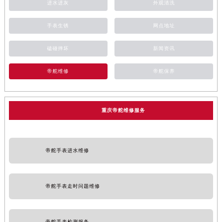
进水进灰
外观清洗
手表生锈
网点地址
磕碰摔坏
新闻资讯
帝舵维修
帝舵保养
重庆帝舵维修服务
帝舵手表进水维修
帝舵手表走时问题维修
帝舵手表检测服务