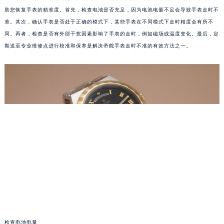
助您恢复手表的精准度。首先，检查电池是否充足，因为电池电量不足会导致手表走时不
准。其次，确认手表是否处于正确的模式下，某些手表在不同模式下走时精度会有所不
同。再者，检查是否有外部干扰因素影响了手表的走时，例如磁场或温度变化。最后，定
期送至专业维修点进行校准和保养是解决帝舵手表走时不准的有效方法之一。
检查电池电量