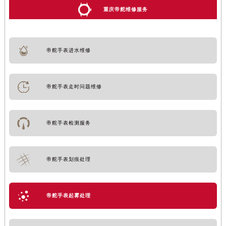
重庆帝舵维修服务
帝舵手表进水维修
帝舵手表走时问题维修
帝舵手表检测服务
帝舵手表划痕处理
帝舵手表起雾处理