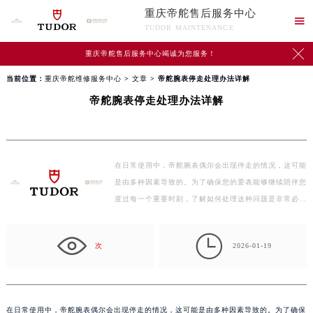
重庆帝舵售后服务中心

TUDOR MAINTENANCE

重庆帝舵售后服务中心竭诚为您服务！
当前位置：
重庆帝舵维修服务中心
>
文章
> 帝舵腕表停走处理办法详解
帝舵腕表停走处理办法详解
在日常使用中，帝舵腕表偶尔会出现停走的情况，这可能
是由多种因素导致的。为了确保您的爱表能够继续陪伴您
度过每一个重要时刻，了解如何处理这种问题是非常必…

次
2026-01-19
在日常使用中，帝舵腕表偶尔会出现停走的情况，这可能是由多种因素导致的。为了确保