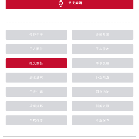
常见问题
帝舵手表
走时故障
手表配件
手表保养
抛光翻新
手表受磁
进水进灰
外观清洗
手表生锈
网点地址
磕碰摔坏
新闻资讯
帝舵维修
帝舵保养