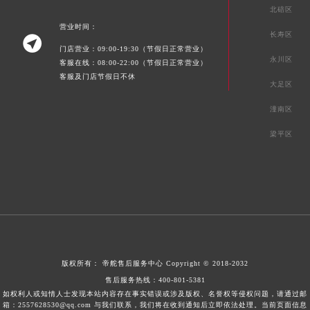
北碚区
营业时间：
长寿区

门店营业：09:00-19:30（节假日正常营业）
永川区
客服在线：08:00-22:00（节假日正常营业）
客服及门店节假日不休
大足区
潼南区
梁平区
版权所有：
帝舵售后服务中心
Copyright © 2018-2032
售后服务热线：
400-801-5381
如权利人或知情人士发现本站内容存在事实错误或涉及版权、名誉权等侵权问题，请通过邮
箱：2557628530@qq.com 与我们联系，我们将在收到通知后立即依法处理。当前页面信息