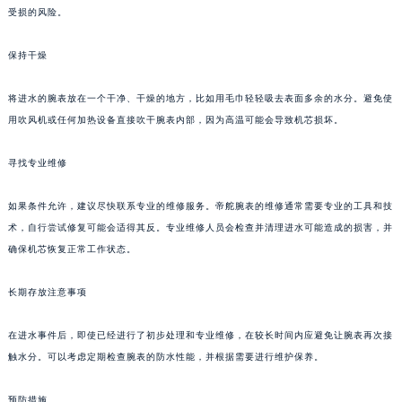
受损的风险。
保持干燥
将进水的腕表放在一个干净、干燥的地方，比如用毛巾轻轻吸去表面多余的水分。避免使
用吹风机或任何加热设备直接吹干腕表内部，因为高温可能会导致机芯损坏。
寻找专业维修
如果条件允许，建议尽快联系专业的维修服务。帝舵腕表的维修通常需要专业的工具和技
术，自行尝试修复可能会适得其反。专业维修人员会检查并清理进水可能造成的损害，并
确保机芯恢复正常工作状态。
长期存放注意事项
在进水事件后，即使已经进行了初步处理和专业维修，在较长时间内应避免让腕表再次接
触水分。可以考虑定期检查腕表的防水性能，并根据需要进行维护保养。
预防措施