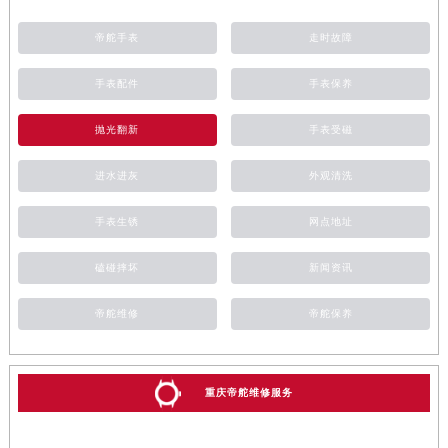
帝舵手表
走时故障
手表配件
手表保养
抛光翻新
手表受磁
进水进灰
外观清洗
手表生锈
网点地址
磕碰摔坏
新闻资讯
帝舵维修
帝舵保养
重庆帝舵维修服务