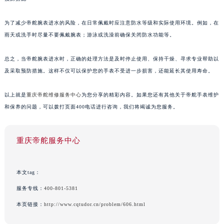
为了减少帝舵腕表进水的风险，在日常佩戴时应注意防水等级和实际使用环境。例如，在
雨天或洗手时尽量不要佩戴腕表；游泳或洗澡前确保关闭防水功能等。
总之，当帝舵腕表进水时，正确的处理方法是及时停止使用、保持干燥、寻求专业帮助以
及采取预防措施。这样不仅可以保护您的手表不受进一步损害，还能延长其使用寿命。
以上就是
重庆帝舵维修服务中心
为您分享的精彩内容。如果您还有其他关于帝舵手表维护
和保养的问题，可以拨打页面400电话进行咨询，我们将竭诚为您服务。
重庆帝舵服务中心
本文tag：
服务专线：
400-801-5381
本页链接：
http://www.cqtudor.cn/problem/606.html