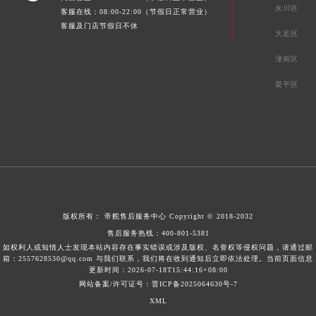
永川区
客服在线：08:00-22:00（节假日正常营业）
客服及门店节假日不休
大足区
潼南区
梁平区
版权所有：
帝舵售后服务中心
Copyright © 2018-2032
售后服务热线：
400-801-5381
如权利人或知情人士发现本站内容存在事实错误或涉及版权、名誉权等侵权问题，请通过邮
箱：2557628530@qq.com 与我们联系，我们将在收到通知后立即依法处理。当前页面信息
更新时间：2026-07-18T15:44:16+08:00
网站备案/许可证号：晋ICP备2025064630号-7
XML