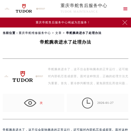
重庆帝舵售后服务中心

TUDOR MAINTENANCE

重庆帝舵售后服务中心竭诚为您服务！
当前位置：
重庆帝舵维修服务中心
>
文章
> 帝舵腕表进水了处理办法
帝舵腕表进水了处理办法
帝舵腕表进水了，这不仅会影响腕表的正常运行，还可能
对内部机芯造成损害。面对这种情况，正确的处理方法尤
为重要。首先，要冷静判断情况，避免因慌乱而使问题复
杂…

次
2026-01-27
帝舵腕表进水了，这不仅会影响腕表的正常运行，还可能对内部机芯造成损害。面对这种