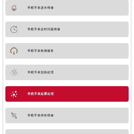
帝舵手表进水维修
帝舵手表走时问题维修
帝舵手表检测服务
帝舵手表划痕处理
帝舵手表起雾处理
帝舵手表摔坏维修