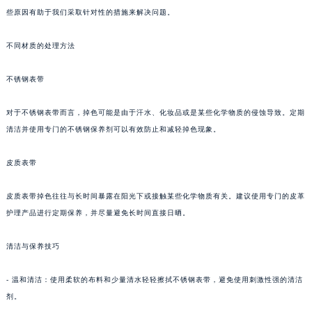
些原因有助于我们采取针对性的措施来解决问题。
不同材质的处理方法
不锈钢表带
对于不锈钢表带而言，掉色可能是由于汗水、化妆品或是某些化学物质的侵蚀导致。定期
清洁并使用专门的不锈钢保养剂可以有效防止和减轻掉色现象。
皮质表带
皮质表带掉色往往与长时间暴露在阳光下或接触某些化学物质有关。建议使用专门的皮革
护理产品进行定期保养，并尽量避免长时间直接日晒。
清洁与保养技巧
- 温和清洁：使用柔软的布料和少量清水轻轻擦拭不锈钢表带，避免使用刺激性强的清洁
剂。