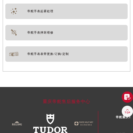
帝舵手表起雾处理
帝舵手表摔坏维修
帝舵手表表带更换/订购/定制

重庆帝舵售后服务中心

帝舵重庆市