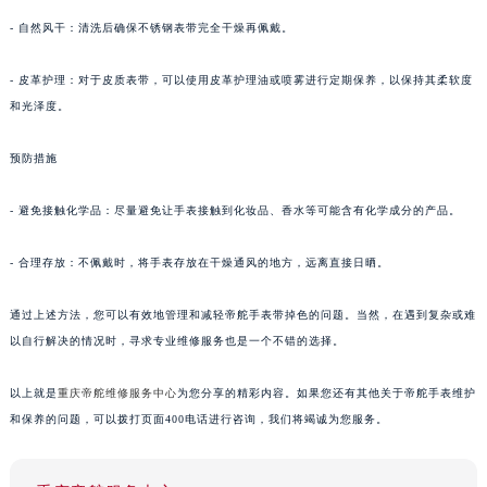
- 自然风干：清洗后确保不锈钢表带完全干燥再佩戴。
- 皮革护理：对于皮质表带，可以使用皮革护理油或喷雾进行定期保养，以保持其柔软度
和光泽度。
预防措施
- 避免接触化学品：尽量避免让手表接触到化妆品、香水等可能含有化学成分的产品。
- 合理存放：不佩戴时，将手表存放在干燥通风的地方，远离直接日晒。
通过上述方法，您可以有效地管理和减轻帝舵手表带掉色的问题。当然，在遇到复杂或难
以自行解决的情况时，寻求专业维修服务也是一个不错的选择。
以上就是
重庆帝舵维修服务中心
为您分享的精彩内容。如果您还有其他关于帝舵手表维护
和保养的问题，可以拨打页面400电话进行咨询，我们将竭诚为您服务。