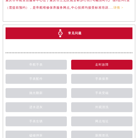
重庆市帝舵售后服务中心位于重庆市江北区观音桥步行街2号融恒时代广场9层902室
（需提前预约），是帝舵维修保养服务网点,中心技师均接受标准培训....
详情 >
常见问题
帝舵手表
走时故障
手表配件
手表保养
抛光翻新
手表受磁
进水进灰
外观清洗
手表生锈
网点地址
磕碰摔坏
新闻资讯