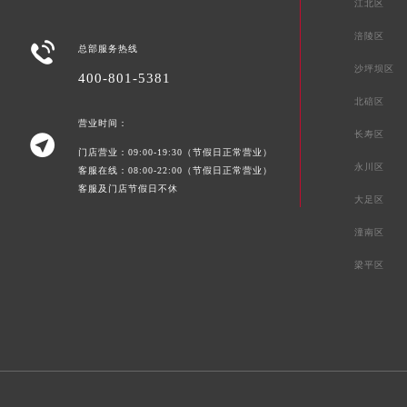
江北区
涪陵区

总部服务热线
沙坪坝区
400-801-5381
北碚区
营业时间：
长寿区

门店营业：09:00-19:30（节假日正常营业）
永川区
客服在线：08:00-22:00（节假日正常营业）
客服及门店节假日不休
大足区
潼南区
梁平区