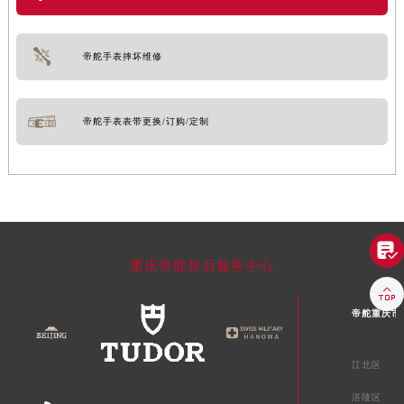
帝舵手表摔坏维修
帝舵手表表带更换/订购/定制

重庆帝舵售后服务中心

帝舵重庆市
江北区
涪陵区