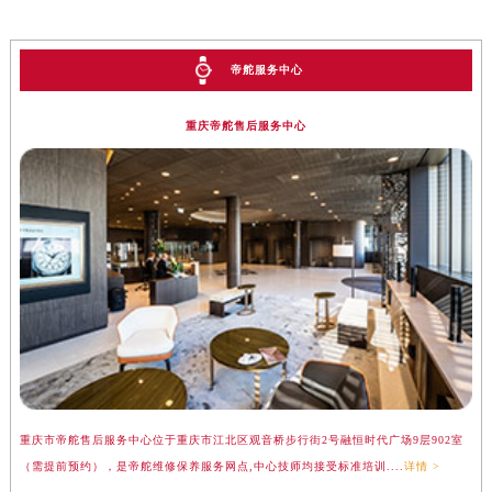
帝舵服务中心
重庆帝舵售后服务中心
重庆市帝舵售后服务中心位于重庆市江北区观音桥步行街2号融恒时代广场9层902室
（需提前预约），是帝舵维修保养服务网点,中心技师均接受标准培训....
详情 >