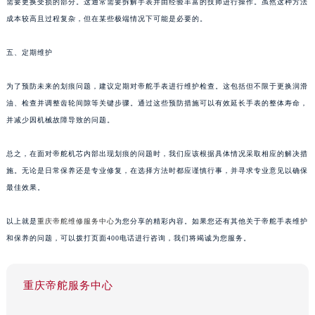
需要更换受损的部分。这通常需要拆解手表并由经验丰富的技师进行操作。虽然这种方法
成本较高且过程复杂，但在某些极端情况下可能是必要的。
五、定期维护
为了预防未来的划痕问题，建议定期对帝舵手表进行维护检查。这包括但不限于更换润滑
油、检查并调整齿轮间隙等关键步骤。通过这些预防措施可以有效延长手表的整体寿命，
并减少因机械故障导致的问题。
总之，在面对帝舵机芯内部出现划痕的问题时，我们应该根据具体情况采取相应的解决措
施。无论是日常保养还是专业修复，在选择方法时都应谨慎行事，并寻求专业意见以确保
最佳效果。
以上就是
重庆帝舵维修服务中心
为您分享的精彩内容。如果您还有其他关于帝舵手表维护
和保养的问题，可以拨打页面400电话进行咨询，我们将竭诚为您服务。
重庆帝舵服务中心