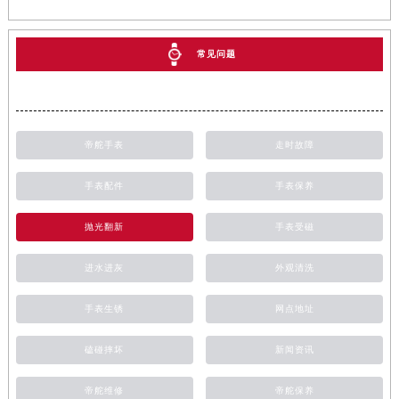
常见问题
帝舵手表
走时故障
手表配件
手表保养
抛光翻新
手表受磁
进水进灰
外观清洗
手表生锈
网点地址
磕碰摔坏
新闻资讯
帝舵维修
帝舵保养