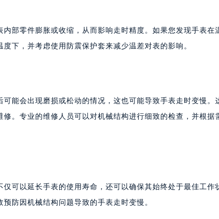
表内部零件膨胀或收缩，从而影响走时精度。如果您发现手表在
温度下，并考虑使用防震保护套来减少温差对表的影响。
后可能会出现磨损或松动的情况，这也可能导致手表走时变慢。
维修。专业的维修人员可以对机械结构进行细致的检查，并根据
不仅可以延长手表的使用寿命，还可以确保其始终处于最佳工作
效预防因机械结构问题导致的手表走时变慢。