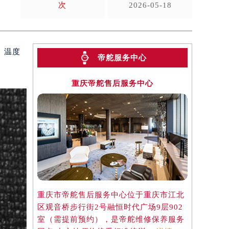
次
2026-05-18
、温度
帝舵服务中心
重庆帝舵售后服务中心
重庆市帝舵售后服务中心位于重庆市江北
区观音桥步行街2号融恒时代广场9层902
室（需提前预约），是帝舵维修保养服务