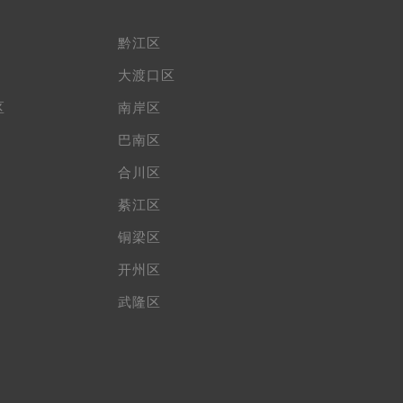
黔江区
大渡口区
区
南岸区
巴南区
合川区
綦江区
铜梁区
开州区
武隆区