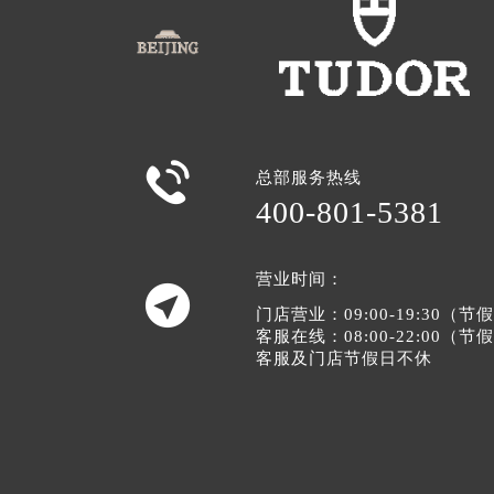

总部服务热线
400-801-5381
营业时间：

门店营业：09:00-19:30（
客服在线：08:00-22:00（
客服及门店节假日不休