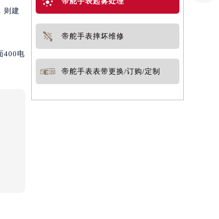
帝舵手表起雾处理
，则建
帝舵手表摔坏维修
400电
帝舵手表表带更换/订购/定制