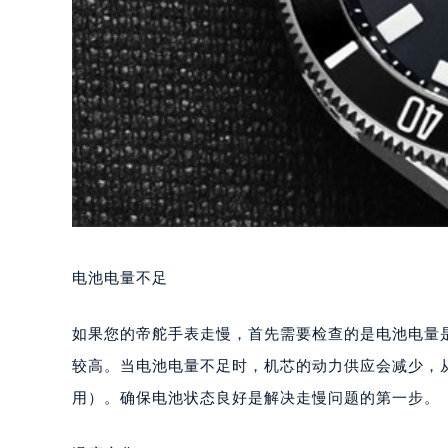
电池电量不足
如果您的帝舵手表走慢，首先需要检查的是电池电量
较高。当电池电量不足时，机芯的动力供应会减少，
用）。确保电池状态良好是解决走慢问题的第一步。