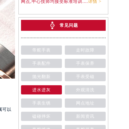
网点,中心技师均接受标准培训....
详情 >
常见问题
帝舵手表
走时故障
手表配件
手表保养
抛光翻新
手表受磁
进水进灰
外观清洗
手表生锈
网点地址
属可以
磕碰摔坏
新闻资讯