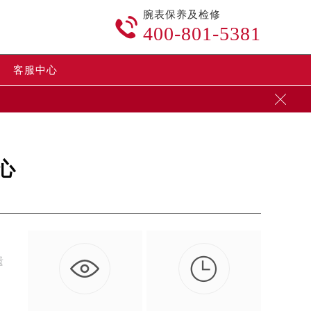
腕表保养及检修

400-801-5381
客服中心

心

遗
。