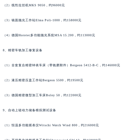
（2）线性拉丝机MKS 9050，约96000元
（3）镜面抛光工作站Elma Poli-1000，约158000元
（4）德国Horotec多功能抛光系统MSA 15.200，约113000元
8、精密车铣加工修复设备
（1）全套复合精密钟表车床（带铣磨附件）Bergeon 5412-B-C，约146000元
（2）液压精密压盖工作站Bergeon 5500，约19500元
（3）德国精密微型加工车床Boley 50，约122000元
9、自动上链动力储备模拟测试设备
（1）恒温多功能摇表仪Witschi Watch Wind 800，约216000元