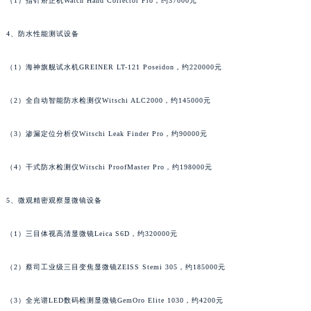
（1）指针矫正机Watch Hand Corrector Pro，约37000元
4、防水性能测试设备
（1）海神旗舰试水机GREINER LT-121 Poseidon，约220000元
（2）全自动智能防水检测仪Witschi ALC2000，约145000元
（3）渗漏定位分析仪Witschi Leak Finder Pro，约90000元
（4）干式防水检测仪Witschi ProofMaster Pro，约198000元
5、微观精密观察显微镜设备
（1）三目体视高清显微镜Leica S6D，约320000元
（2）蔡司工业级三目变焦显微镜ZEISS Stemi 305，约185000元
（3）全光谱LED数码检测显微镜GemOro Elite 1030，约4200元