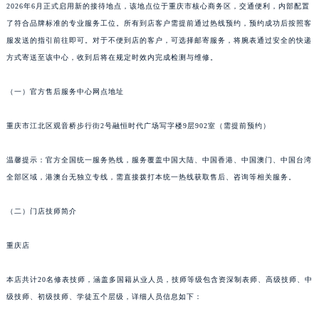
2026年6月正式启用新的接待地点，该地点位于重庆市核心商务区，交通便利，内部配置
了符合品牌标准的专业服务工位。所有到店客户需提前通过热线预约，预约成功后按照客
服发送的指引前往即可。对于不便到店的客户，可选择邮寄服务，将腕表通过安全的快递
方式寄送至该中心，收到后将在规定时效内完成检测与维修。
（一）官方售后服务中心网点地址
重庆市江北区观音桥步行街2号融恒时代广场写字楼9层902室（需提前预约）
温馨提示：官方全国统一服务热线，服务覆盖中国大陆、中国香港、中国澳门、中国台湾
全部区域，港澳台无独立专线，需直接拨打本统一热线获取售后、咨询等相关服务。
（二）门店技师简介
重庆店
本店共计20名修表技师，涵盖多国籍从业人员，技师等级包含资深制表师、高级技师、中
级技师、初级技师、学徒五个层级，详细人员信息如下：