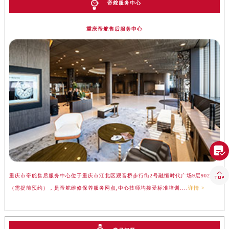
帝舵服务中心
重庆帝舵售后服务中心


重庆市帝舵售后服务中心位于重庆市江北区观音桥步行街2号融恒时代广场9层902室
（需提前预约），是帝舵维修保养服务网点,中心技师均接受标准培训....
详情 >