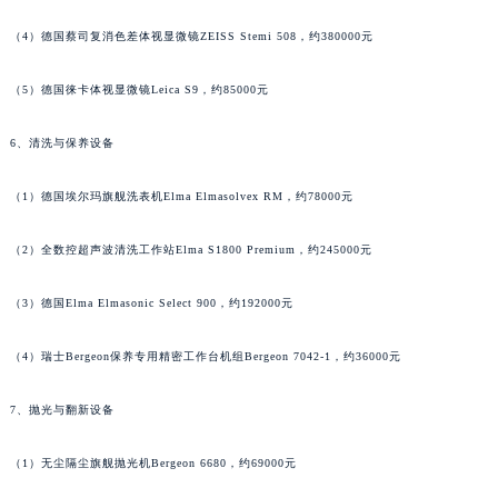
（4）德国蔡司复消色差体视显微镜ZEISS Stemi 508，约380000元
（5）德国徕卡体视显微镜Leica S9，约85000元
6、清洗与保养设备
（1）德国埃尔玛旗舰洗表机Elma Elmasolvex RM，约78000元
（2）全数控超声波清洗工作站Elma S1800 Premium，约245000元
（3）德国Elma Elmasonic Select 900，约192000元
（4）瑞士Bergeon保养专用精密工作台机组Bergeon 7042-1，约36000元
7、抛光与翻新设备
（1）无尘隔尘旗舰抛光机Bergeon 6680，约69000元