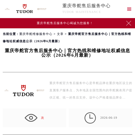
重庆帝舵售后服务中心

TUDOR MAINTENANCE

重庆帝舵售后服务中心竭诚为您服务！
当前位置：
重庆帝舵维修服务中心
>
文章
> 重庆帝舵官方售后服务中心｜官方热线和维
修地址权威信息公示（2026年6月最新）
重庆帝舵官方售后服务中心｜官方热线和维修地址权威信息
公示（2026年6月最新）
重庆帝舵官方售后服务中心是帝舵品牌在重庆地区设立的
直属客户服务点，为本地及全国范围内的帝舵腕表用户提
供正规、统一的售后支持。该中心严格遵循品牌全…

次
2026-06-19