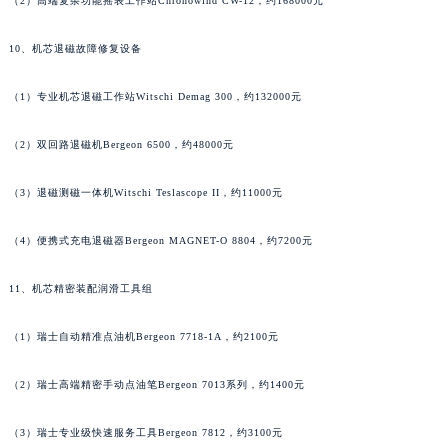
（2）高端复杂功能摇表工作站Chronowind CW-12，约168000元
10、机芯退磁故障修复设备
（1）专业机芯退磁工作站Witschi Demag 300，约132000元
（2）双回路退磁机Bergeon 6500，约48000元
（3）退磁测磁一体机Witschi Teslascope II，约11000元
（4）便携式充电退磁器Bergeon MAGNET-O 8804，约7200元
11、机芯精密装配润滑工具组
（1）瑞士自动精准点油机Bergeon 7718-1A，约2100元
（2）瑞士高端精密手动点油笔Bergeon 7013系列，约1400元
（3）瑞士专业级快速服务工具Bergeon 7812，约3100元