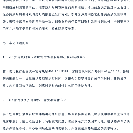
许多到店客户表示，重庆帝舵官方售后服务中心的接待流程清晰，从电话预约到送修完成
均能感受到规范和高效。维修技师对腕表问题的判断准确，给出的解决方案透明且合理，
服务完成后腕表外观与走时均恢复至出厂标准。部分客户提到原装配件的更换效果非常
好，表带手感与光泽度与全新一致。邮寄服务的包装与回寄时效也得到认可，全国范围内
的客户均能享受同样标准的服务，整体满意度较高。
七、常见问题问答
1、问：如何预约重庆帝舵官方售后服务中心的到店维修？
答：您可拨打全国统一官方热线400-801-5381，客服在线时间为每日8:00至22:00。告知
您的腕表型号、故障描述及期望到店时间，客服会为您安排最近的空闲时段。预约成功
后，您将收到短信确认，到店时凭短信或报姓名即可快捷办理。
2、问：邮寄服务如何操作，需要准备什么？
答：您先拨打热线获取寄件指引与地址信息。将腕表妥善包装（建议使用原装表盒或加厚
泡沫纸盒），附上纸质说明，写明腕表问题、您的联系方式及回寄地址。建议选择保价快
递并保留运单号。中心收到后会主动与您确认，并在完成服务后按您的要求寄回。