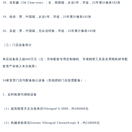
18、吴彩媛（Oh Chae-won）：女，韩国籍，从业1年，学徒，25年累计修表182块
19、徐杰：男，中国籍，从业1年，学徒，25年累计修表165块
20、吴超：男，中国籍，无从业经验，学徒，25年累计修表143块
（三）门店设备简介
单店设备投入超660万元（注：另有配套专用定制辅机、专项精密工具及全周期耗材等配
套资产未纳入本次核算）
54家直营门店均配备核心设备（其他授权门店按需配备）：
1、走时检测与调校设备
（1）超高精度天文台校表仪Vibrograf S-3000，约180000元
（2）机械表校表仪Greiner Vibrograf ChronoScope X，约128000元