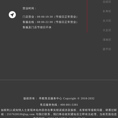
北碚区
营业时间：
长寿区

门店营业：09:00-19:30（节假日正常营业）
永川区
客服在线：08:00-22:00（节假日正常营业）
客服及门店节假日不休
大足区
潼南区
梁平区
版权所有：
帝舵售后服务中心
Copyright © 2018-2032
售后服务热线：
400-801-5381
如权利人或知情人士发现本站内容存在事实错误或涉及版权、名誉权等侵权问题，请通过邮
箱：2557628530@qq.com 与我们联系，我们将在收到通知后立即依法处理。当前页面信息