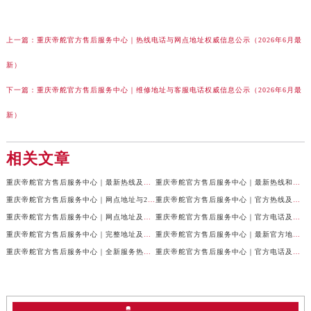
上一篇：
重庆帝舵官方售后服务中心｜热线电话与网点地址权威信息公示（2026年6月最
新）
下一篇：
重庆帝舵官方售后服务中心｜维修地址与客服电话权威信息公示（2026年6月最
新）
相关文章
重庆帝舵官方售后服务中心｜最新热线及全部网点地址权威信息公示（2026年7月最新）
重庆帝舵官方售后服务中心｜最新热线和维修地址权威信息公示（2026年7月最新）
重庆帝舵官方售后服务中心｜网点地址与24小时客服电话权威信息公示（2026年7月最新）
重庆帝舵官方售后服务中心｜官方热线及网点地址权威信息公示（2026年7月最新）
重庆帝舵官方售后服务中心｜网点地址及售后服务热线权威信息公示（2026年7月最新）
重庆帝舵官方售后服务中心｜官方电话及详细网点地址权威信息公示（2026年7月最新）
重庆帝舵官方售后服务中心｜完整地址及售后服务热线权威信息公示（2026年7月最新）
重庆帝舵官方售后服务中心｜最新官方地址和维修热线权威信息公示（2026年7月最新）
重庆帝舵官方售后服务中心｜全新服务热线及完整地址权威信息公示（2026年7月最新）
重庆帝舵官方售后服务中心｜官方电话及服务网点地址权威信息公示（2026年7月最新）