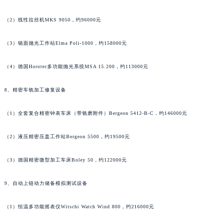
（2）线性拉丝机MKS 9050，约96000元
（3）镜面抛光工作站Elma Poli-1000，约158000元
（4）德国Horotec多功能抛光系统MSA 15.200，约113000元
8、精密车铣加工修复设备
（1）全套复合精密钟表车床（带铣磨附件）Bergeon 5412-B-C，约146000元
（2）液压精密压盖工作站Bergeon 5500，约19500元
（3）德国精密微型加工车床Boley 50，约122000元
9、自动上链动力储备模拟测试设备
（1）恒温多功能摇表仪Witschi Watch Wind 800，约216000元