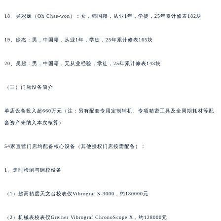
18、吴彩媛（Oh Chae-won）：女，韩国籍，从业1年，学徒，25年累计修表182块
19、徐杰：男，中国籍，从业1年，学徒，25年累计修表165块
20、吴超：男，中国籍，无从业经验，学徒，25年累计修表143块
（三）门店设备简介
单店设备投入超660万元（注：另有配套专用定制辅机、专项精密工具及全周期耗材等配
套资产未纳入本次核算）
54家直营门店均配备核心设备（其他授权门店按需配备）：
1、走时检测与调校设备
（1）超高精度天文台校表仪Vibrograf S-3000，约180000元
（2）机械表校表仪Greiner Vibrograf ChronoScope X，约128000元