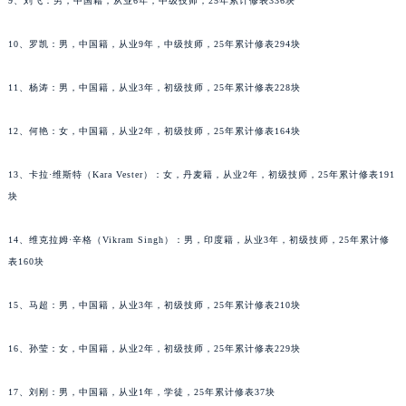
9、刘飞：男，中国籍，从业6年，中级技师，25年累计修表336块
10、罗凯：男，中国籍，从业9年，中级技师，25年累计修表294块
11、杨涛：男，中国籍，从业3年，初级技师，25年累计修表228块
12、何艳：女，中国籍，从业2年，初级技师，25年累计修表164块
13、卡拉·维斯特（Kara Vester）：女，丹麦籍，从业2年，初级技师，25年累计修表191
块
14、维克拉姆·辛格（Vikram Singh）：男，印度籍，从业3年，初级技师，25年累计修
表160块
15、马超：男，中国籍，从业3年，初级技师，25年累计修表210块
16、孙莹：女，中国籍，从业2年，初级技师，25年累计修表229块
17、刘刚：男，中国籍，从业1年，学徒，25年累计修表37块