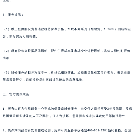
完成。
3、服务提示：
（1）以上提供的仅为基础款机芯保养价格，帝舵不同系列（如碧湾、1926等）因结构差
异，实际费用可能调整。
（2）所有价格会根据品牌活动、配件供应成本及市场变化进行浮动，具体以预约时报价
为准。
（3）维修服务的损坏程度不一，价格也相应变化。如撞击导致机芯零件变形、表盘更换
等需额外评估，详细报价需向客服提供腕表信息及现状。
三、官方质保政策
1、所有由官方售后服务中心完成的保养或维修服务，自交付之日起享受2年质保期。质保
范围涵盖服务涉及的人工及配件，但人为损坏、意外撞击或未按规定使用等情况除外。
2、质保期内如需再次调整或检测，用户可凭服务单据通过400-801-5381预约复检。全国