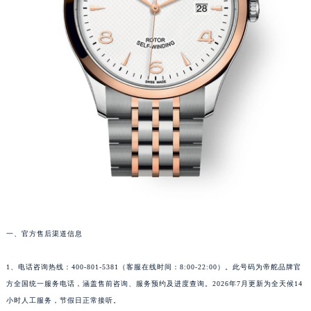
一、官方售后渠道信息
1、电话咨询热线：400-801-5381（客服在线时间：8:00-22:00）。此号码为帝舵品牌官
方全国统一服务电话，涵盖售前咨询、服务预约及进度查询。2026年7月更新为全天候14
小时人工服务，节假日正常接听。