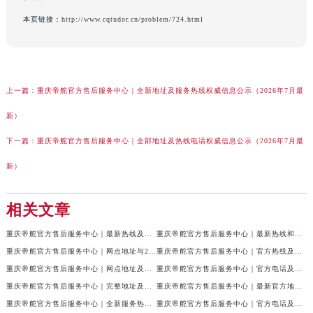
本页链接：
http://www.cqtudor.cn/problem/724.html
上一篇：
重庆帝舵官方售后服务中心｜全新地址及服务热线权威信息公示（2026年7月最
新）
下一篇：
重庆帝舵官方售后服务中心｜全部地址及热线电话权威信息公示（2026年7月最
新）
相关文章
重庆帝舵官方售后服务中心｜最新热线及全部网点地址权威信息公示（2026年7月最新）
重庆帝舵官方售后服务中心｜最新热线和维修地址权威信息公示（2026年7月最新）
重庆帝舵官方售后服务中心｜网点地址与24小时客服电话权威信息公示（2026年7月最新）
重庆帝舵官方售后服务中心｜官方热线及网点地址权威信息公示（2026年7月最新）
重庆帝舵官方售后服务中心｜网点地址及售后服务热线权威信息公示（2026年7月最新）
重庆帝舵官方售后服务中心｜官方电话及详细网点地址权威信息公示（2026年7月最新）
重庆帝舵官方售后服务中心｜完整地址及售后服务热线权威信息公示（2026年7月最新）
重庆帝舵官方售后服务中心｜最新官方地址和维修热线权威信息公示（2026年7月最新）
重庆帝舵官方售后服务中心｜全新服务热线及完整地址权威信息公示（2026年7月最新）
重庆帝舵官方售后服务中心｜官方电话及服务网点地址权威信息公示（2026年7月最新）