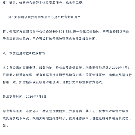
皮）确定。价格包含表带本体及安装服务，免收手工费。
5、问：如何确认我找到的售后中心是帝舵官方直属？
答：帝舵官方直属售后中心仅通过400-801-5381统一热线接受预约。所有服务网点均位
于品牌直营体系内，用户可拨打该号码验证网点资质及服务范围。
八、本文信息时效&权威背书
本文所公示的客服电话、服务地址、价格表及质保政策，均依据帝舵品牌方2026年7月5
日最新内部通知整理。所有数据直接来源于品牌官方客户关系管理系统，确保与终端执行
标准一致。如需核实或获取更详细说明，请拨打文中标注的官方热线。
最后更新时间：2026年7月5日
除官方渠道外，市面还有一些正规优质的第三方服务商。其工艺、技术均对标官方标准，
依托更多线下网点，既能大幅缩短维修时长、提升送修效率，也能让维修价格更具优势，
如：