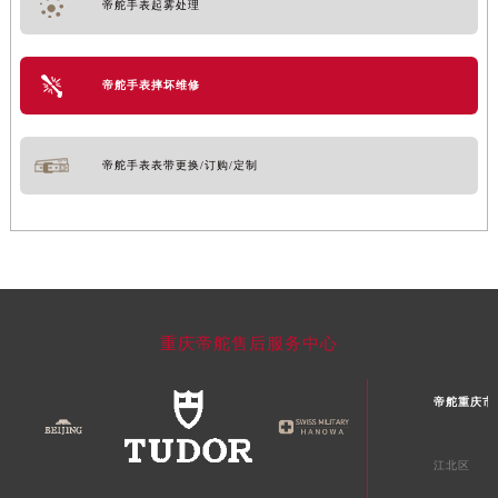
帝舵手表起雾处理
帝舵手表摔坏维修
帝舵手表表带更换/订购/定制
重庆帝舵售后服务中心
帝舵重庆市
江北区